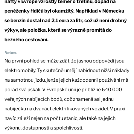
nafty v Evropě vzrostly téměř o třetinu, dopad na
peněženky řidičů byl okamžitý. Například v Německu
se benzin dostal nad 2,1 eura za litr, což už není drobný
výkyv, ale položka, která se výrazně promítá do
běžného cestování.
Na první pohled se může zdát, že jasnou odpovědí jsou
elektromobily. Ty skutečně umějí nabídnout nižší náklady
na samotnou jízdu, jenže jejich každodenní používání má
pořád svá úskalí. V Evropské unii je přibližně 640 000
veřejných nabíjecích bodů, což znamená asi jednu
nabíječku na dvanáct elektrifikovaných vozidel. V praxi
navíc záleží nejen na počtu stanic, ale také na jejich
výkonu, dostupnosti a spolehlivosti.