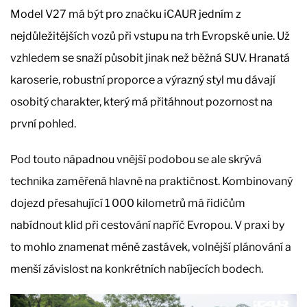
Model V27 má být pro značku iCAUR jedním z
nejdůležitějších vozů při vstupu na trh Evropské unie. Už
vzhledem se snaží působit jinak než běžná SUV. Hranatá
karoserie, robustní proporce a výrazný styl mu dávají
osobitý charakter, který má přitáhnout pozornost na
první pohled.
Pod touto nápadnou vnější podobou se ale skrývá
technika zaměřená hlavně na praktičnost. Kombinovaný
dojezd přesahující 1 000 kilometrů má řidičům
nabídnout klid při cestování napříč Evropou. V praxi by
to mohlo znamenat méně zastávek, volnější plánování a
menší závislost na konkrétních nabíjecích bodech.