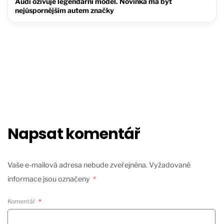
Audi oživuje legendární model. Novinka má být
nejúspornějším autem značky
Napsat komentář
Vaše e-mailová adresa nebude zveřejněna.
Vyžadované
informace jsou označeny
*
Komentář
*