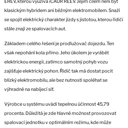
EREV, kterou využívá iCAUR REEV. Jejím cílem není být
klasickým hybridem ani běžným elektromobilem. Snaží
se spojit elektrický charakter jízdy s jistotou, kterou řidiči
stále znají ze spalovacích aut.
Základem celého řešení je prodlužovač dojezdu. Ten
však nepohání kola přímo. Jeho úkolem je vyrábět
elektrickou energii, zatímco samotný pohyb vozu
zajišťuje elektrický pohon. Řidič tak má dostat pocit
blízký elektromobilu, ale bez nutnosti spoléhat se
výhradně na nabíjecí síť.
Výrobce u systému uvádí tepelnou účinnost 45,79
procenta. Důležitá je zde hlavně možnost provozovat
spalovací jednotku v optimálním režimu, kde může