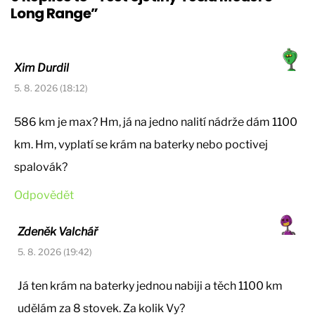
Long Range”
Xim Durdil
5. 8. 2026 (18:12)
586 km je max? Hm, já na jedno nalití nádrže dám 1100
km. Hm, vyplatí se krám na baterky nebo poctivej
spalovák?
Odpovědět
Zdeněk Valchář
5. 8. 2026 (19:42)
Já ten krám na baterky jednou nabiji a těch 1100 km
udělám za 8 stovek. Za kolik Vy?