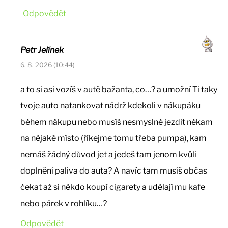
Odpovědět
Petr Jelínek
6. 8. 2026 (10:44)
a to si asi vozíš v autě bažanta, co…? a umožní Ti taky
tvoje auto natankovat nádrž kdekoli v nákupáku
během nákupu nebo musíš nesmyslně jezdit někam
na nějaké místo (říkejme tomu třeba pumpa), kam
nemáš žádný důvod jet a jedeš tam jenom kvůli
doplnění paliva do auta? A navíc tam musíš občas
čekat až si někdo koupí cigarety a udělají mu kafe
nebo párek v rohlíku…?
Odpovědět