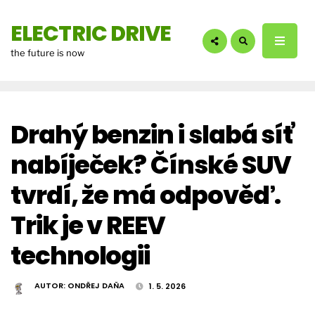
hledáte?:
ELECTRIC DRIVE
the future is now
Drahý benzin i slabá síť
nabíječek? Čínské SUV
tvrdí, že má odpověď.
Trik je v REEV
technologii
AUTOR:
ONDŘEJ DAŇA
1. 5. 2026