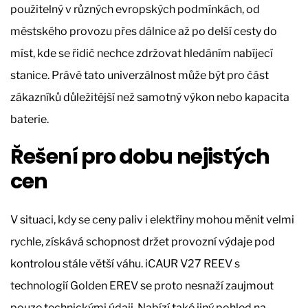
použitelný v různých evropských podmínkách, od
městského provozu přes dálnice až po delší cesty do
míst, kde se řidič nechce zdržovat hledáním nabíjecí
stanice. Právě tato univerzálnost může být pro část
zákazníků důležitější než samotný výkon nebo kapacita
baterie.
Řešení pro dobu nejistých
cen
V situaci, kdy se ceny paliv i elektřiny mohou měnit velmi
rychle, získává schopnost držet provozní výdaje pod
kontrolou stále větší váhu. iCAUR V27 REEV s
technologií Golden EREV se proto nesnaží zaujmout
pouze technickými údaji. Nabízí také jiný pohled na