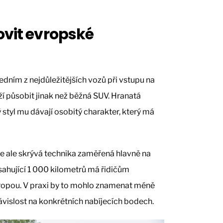
ovit evropské
ním z nejdůležitějších vozů při vstupu na
ží působit jinak než běžná SUV. Hranatá
 styl mu dávají osobitý charakter, který má
 ale skrývá technika zaměřená hlavně na
ahující 1 000 kilometrů má řidičům
vropou. V praxi by to mohlo znamenat méně
ávislost na konkrétních nabíjecích bodech.