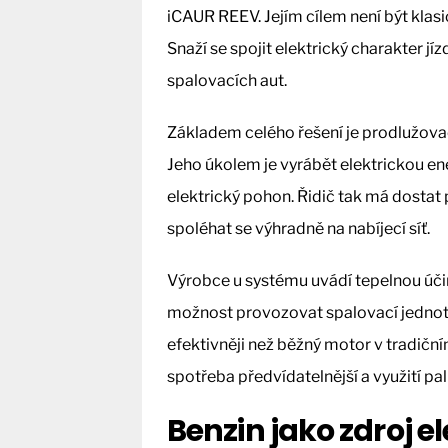
iCAUR REEV. Jejím cílem není být kla
Snaží se spojit elektrický charakter jízdy
spalovacích aut.
Základem celého řešení je prodlužova
Jeho úkolem je vyrábět elektrickou en
elektrický pohon. Řidič tak má dostat 
spoléhat se výhradně na nabíjecí síť.
Výrobce u systému uvádí tepelnou účin
možnost provozovat spalovací jednot
efektivněji než běžný motor v tradiční
spotřeba předvídatelnější a využití pal
Benzin jako zdroj e