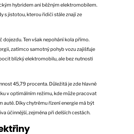
sickým hybridem ani běžným elektromobilem.
 s jistotou, kterou řidiči stále znají ze
č dojezdu. Ten však nepohání kola přímo.
ergii, zatímco samotný pohyb vozu zajišťuje
pocit blízký elektromobilu, ale bez nutnosti
nost 45,79 procenta. Důležitá je zde hlavně
ku v optimálním režimu, kde může pracovat
m autě. Díky chytrému řízení energie má být
iva účinnější, zejména při delších cestách.
lektřiny