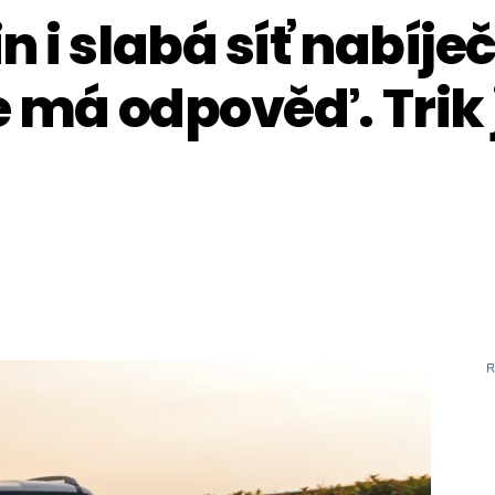
n i slabá síť nabíje
e má odpověď. Trik 