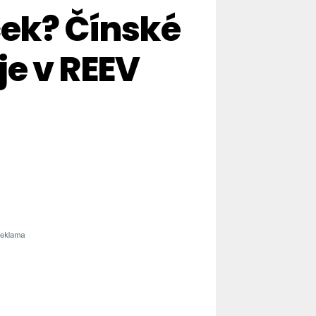
ček? Čínské
je v REEV