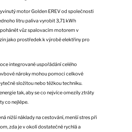
 vyvinutý motor Golden EREV od společnosti
dnoho litru paliva vyrobit 3,71 kWh
ní pohánět vůz spalovacím motorem v
zin jako prostředek k výrobě elektřiny pro
oce integrované uspořádání celého
stavbové nároky mohou pomoci celkové
bytečně složitou nebo těžkou techniku.
energie tak, aby se co nejvíce omezily ztráty
ty co nejlépe.
ná nižší náklady na cestování, menší stres při
tom, zda je v okolí dostatečně rychlá a