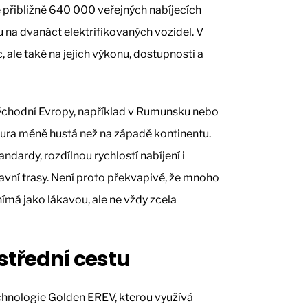
e přibližně 640 000 veřejných nabíjecích
 na dvanáct elektrifikovaných vozidel. V
c, ale také na jejich výkonu, dostupnosti a
východní Evropy, například v Rumunsku nebo
tura méně hustá než na západě kontinentu.
andardy, rozdílnou rychlostí nabíjení i
lavní trasy. Není proto překvapivé, že mnoho
nímá jako lákavou, ale ne vždy zcela
střední cestu
chnologie Golden EREV, kterou využívá