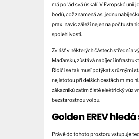
má pořád svá úskalí. V Evropské unii j
bodů, což znamená asi jednu nabíječku
praxi navíc záleží nejen na počtu stani
spolehlivosti.
Zvlášť v některých částech střední a 
Maďarsku, zůstává nabíjecí infrastruk
Řidiči se tak musí potýkat s různými st
nejistotou při delších cestách mimo h
zákazníků zatím čistě elektrický vůz v
bezstarostnou volbu.
Golden EREV hledá 
Právě do tohoto prostoru vstupuje te