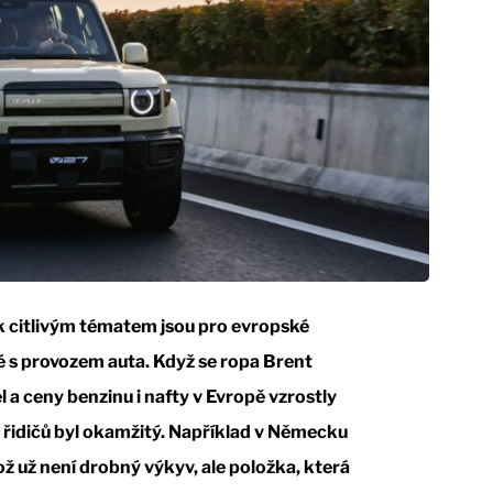
ak citlivým tématem jsou pro evropské
 s provozem auta. Když se ropa Brent
l a ceny benzinu i nafty v Evropě vzrostly
 řidičů byl okamžitý. Například v Německu
 což už není drobný výkyv, ale položka, která