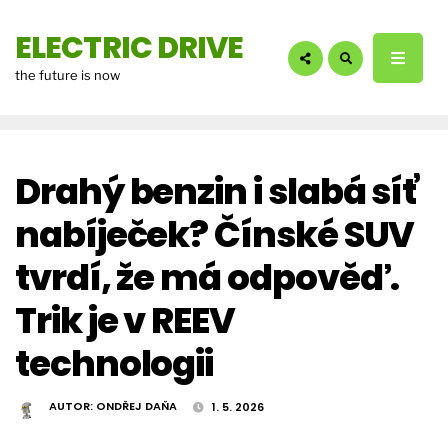
hledáte?:
ELECTRIC DRIVE
the future is now
Drahý benzin i slabá síť
nabíječek? Čínské SUV
tvrdí, že má odpověď.
Trik je v REEV
technologii
AUTOR:
ONDŘEJ DAŇA
1. 5. 2026