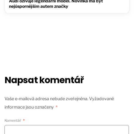
Audi oživuje legendární model. Novinka má být
nejúspornějším autem značky
Napsat komentář
Vaše e-mailová adresa nebude zveřejněna.
Vyžadované
informace jsou označeny
*
Komentář
*