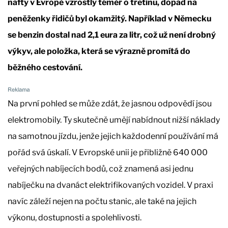
nafty v Evropě vzrostly téměř o třetinu, dopad na
peněženky řidičů byl okamžitý. Například v Německu
se benzin dostal nad 2,1 eura za litr, což už není drobný
výkyv, ale položka, která se výrazně promítá do
běžného cestování.
Na první pohled se může zdát, že jasnou odpovědí jsou
elektromobily. Ty skutečně umějí nabídnout nižší náklady
na samotnou jízdu, jenže jejich každodenní používání má
pořád svá úskalí. V Evropské unii je přibližně 640 000
veřejných nabíjecích bodů, což znamená asi jednu
nabíječku na dvanáct elektrifikovaných vozidel. V praxi
navíc záleží nejen na počtu stanic, ale také na jejich
výkonu, dostupnosti a spolehlivosti.