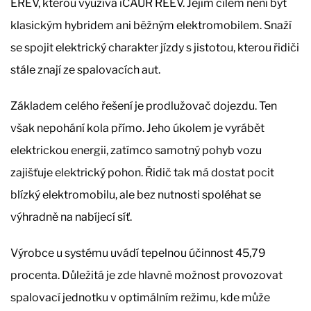
EREV, kterou využívá iCAUR REEV. Jejím cílem není být
klasickým hybridem ani běžným elektromobilem. Snaží
se spojit elektrický charakter jízdy s jistotou, kterou řidiči
stále znají ze spalovacích aut.
Základem celého řešení je prodlužovač dojezdu. Ten
však nepohání kola přímo. Jeho úkolem je vyrábět
elektrickou energii, zatímco samotný pohyb vozu
zajišťuje elektrický pohon. Řidič tak má dostat pocit
blízký elektromobilu, ale bez nutnosti spoléhat se
výhradně na nabíjecí síť.
Výrobce u systému uvádí tepelnou účinnost 45,79
procenta. Důležitá je zde hlavně možnost provozovat
spalovací jednotku v optimálním režimu, kde může