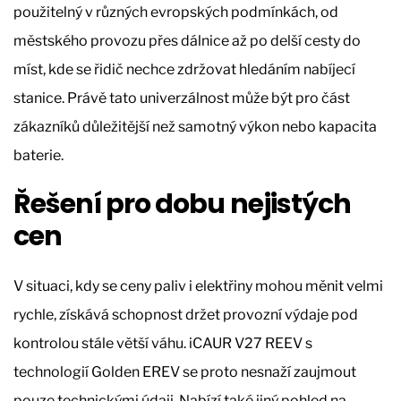
použitelný v různých evropských podmínkách, od
městského provozu přes dálnice až po delší cesty do
míst, kde se řidič nechce zdržovat hledáním nabíjecí
stanice. Právě tato univerzálnost může být pro část
zákazníků důležitější než samotný výkon nebo kapacita
baterie.
Řešení pro dobu nejistých
cen
V situaci, kdy se ceny paliv i elektřiny mohou měnit velmi
rychle, získává schopnost držet provozní výdaje pod
kontrolou stále větší váhu. iCAUR V27 REEV s
technologií Golden EREV se proto nesnaží zaujmout
pouze technickými údaji. Nabízí také jiný pohled na