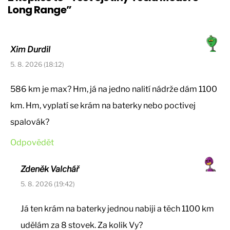
Long Range”
Xim Durdil
5. 8. 2026 (18:12)
586 km je max? Hm, já na jedno nalití nádrže dám 1100
km. Hm, vyplatí se krám na baterky nebo poctivej
spalovák?
Odpovědět
Zdeněk Valchář
5. 8. 2026 (19:42)
Já ten krám na baterky jednou nabiji a těch 1100 km
udělám za 8 stovek. Za kolik Vy?