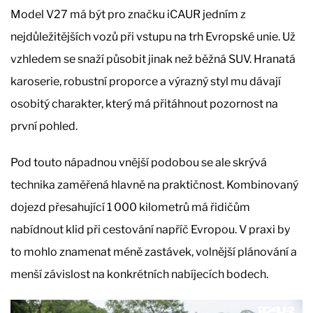
Model V27 má být pro značku iCAUR jedním z
nejdůležitějších vozů při vstupu na trh Evropské unie. Už
vzhledem se snaží působit jinak než běžná SUV. Hranatá
karoserie, robustní proporce a výrazný styl mu dávají
osobitý charakter, který má přitáhnout pozornost na
první pohled.
Pod touto nápadnou vnější podobou se ale skrývá
technika zaměřená hlavně na praktičnost. Kombinovaný
dojezd přesahující 1 000 kilometrů má řidičům
nabídnout klid při cestování napříč Evropou. V praxi by
to mohlo znamenat méně zastávek, volnější plánování a
menší závislost na konkrétních nabíjecích bodech.