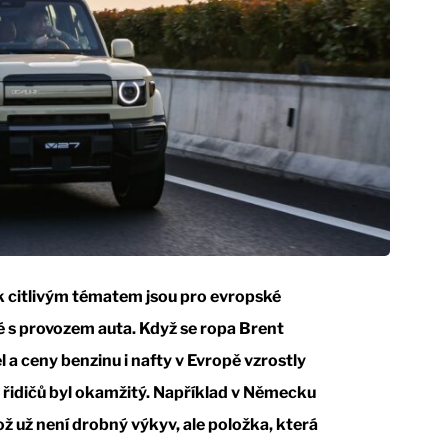
ak citlivým tématem jsou pro evropské
 s provozem auta. Když se ropa Brent
l a ceny benzinu i nafty v Evropě vzrostly
 řidičů byl okamžitý. Například v Německu
 což už není drobný výkyv, ale položka, která