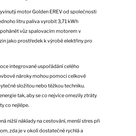
 vyvinutý motor Golden EREV od společnosti
dnoho litru paliva vyrobit 3,71 kWh
ní pohánět vůz spalovacím motorem v
zin jako prostředek k výrobě elektřiny pro
oce integrované uspořádání celého
stavbové nároky mohou pomoci celkové
bytečně složitou nebo těžkou techniku.
energie tak, aby se co nejvíce omezily ztráty
ty co nejlépe.
ná nižší náklady na cestování, menší stres při
tom, zda je v okolí dostatečně rychlá a