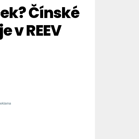
ček? Čínské
je v REEV