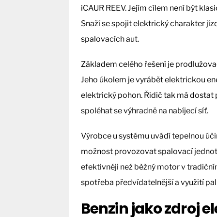
iCAUR REEV. Jejím cílem není být kla
Snaží se spojit elektrický charakter jízdy
spalovacích aut.
Základem celého řešení je prodlužova
Jeho úkolem je vyrábět elektrickou en
elektrický pohon. Řidič tak má dostat 
spoléhat se výhradně na nabíjecí síť.
Výrobce u systému uvádí tepelnou účin
možnost provozovat spalovací jednot
efektivněji než běžný motor v tradiční
spotřeba předvídatelnější a využití pal
Benzin jako zdroj e