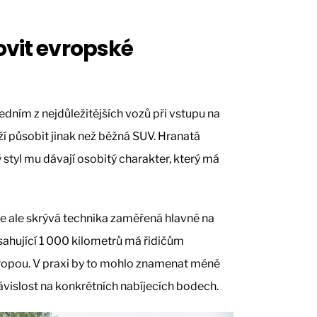
ovit evropské
ním z nejdůležitějších vozů při vstupu na
ží působit jinak než běžná SUV. Hranatá
 styl mu dávají osobitý charakter, který má
 ale skrývá technika zaměřená hlavně na
ahující 1 000 kilometrů má řidičům
vropou. V praxi by to mohlo znamenat méně
ávislost na konkrétních nabíjecích bodech.