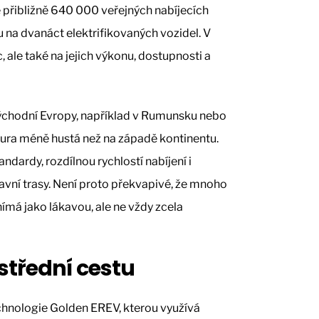
e přibližně 640 000 veřejných nabíjecích
 na dvanáct elektrifikovaných vozidel. V
c, ale také na jejich výkonu, dostupnosti a
východní Evropy, například v Rumunsku nebo
tura méně hustá než na západě kontinentu.
andardy, rozdílnou rychlostí nabíjení i
lavní trasy. Není proto překvapivé, že mnoho
nímá jako lákavou, ale ne vždy zcela
střední cestu
chnologie Golden EREV, kterou využívá