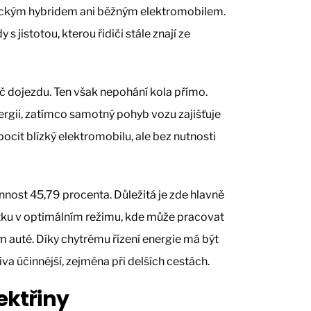
sickým hybridem ani běžným elektromobilem.
 s jistotou, kterou řidiči stále znají ze
č dojezdu. Ten však nepohání kola přímo.
ergii, zatímco samotný pohyb vozu zajišťuje
pocit blízký elektromobilu, ale bez nutnosti
nost 45,79 procenta. Důležitá je zde hlavně
ku v optimálním režimu, kde může pracovat
m autě. Díky chytrému řízení energie má být
iva účinnější, zejména při delších cestách.
lektřiny