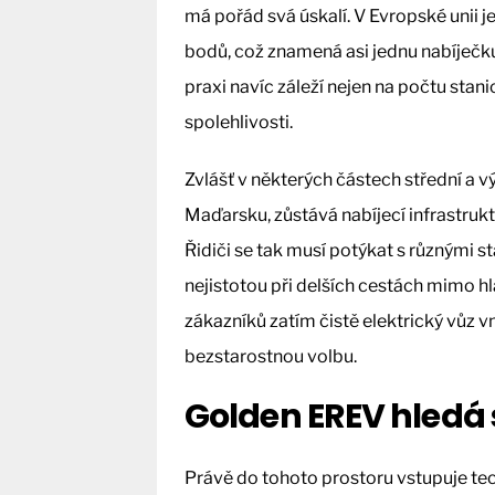
má pořád svá úskalí. V Evropské unii j
bodů, což znamená asi jednu nabíječku
praxi navíc záleží nejen na počtu stani
spolehlivosti.
Zvlášť v některých částech střední a 
Maďarsku, zůstává nabíjecí infrastruk
Řidiči se tak musí potýkat s různými st
nejistotou při delších cestách mimo h
zákazníků zatím čistě elektrický vůz v
bezstarostnou volbu.
Golden EREV hledá 
Právě do tohoto prostoru vstupuje te