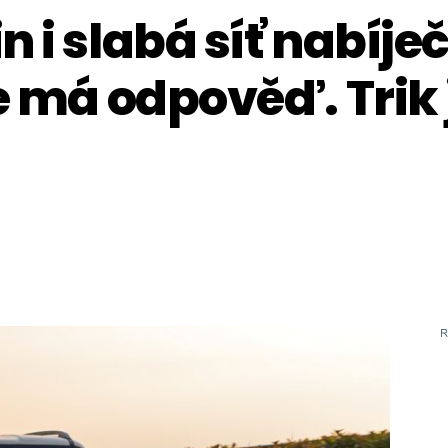
n i slabá síť nabíje
e má odpověď. Trik 