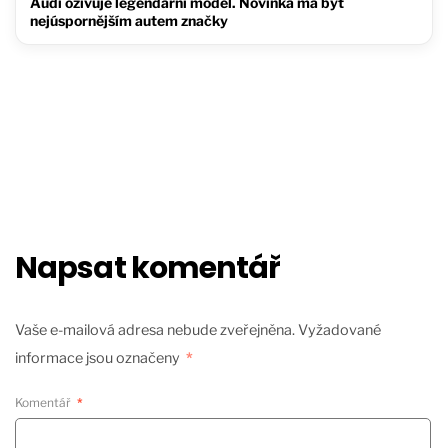
Audi oživuje legendární model. Novinka má být
nejúspornějším autem značky
Napsat komentář
Vaše e-mailová adresa nebude zveřejněna.
Vyžadované
informace jsou označeny
*
Komentář
*