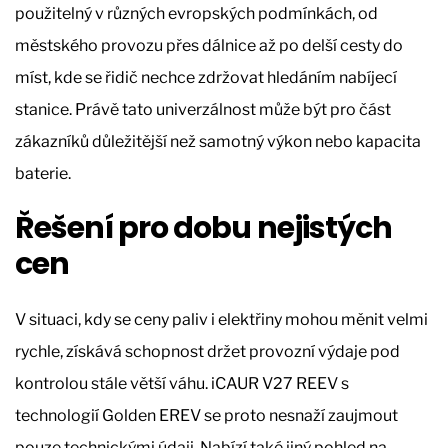
použitelný v různých evropských podmínkách, od
městského provozu přes dálnice až po delší cesty do
míst, kde se řidič nechce zdržovat hledáním nabíjecí
stanice. Právě tato univerzálnost může být pro část
zákazníků důležitější než samotný výkon nebo kapacita
baterie.
Řešení pro dobu nejistých
cen
V situaci, kdy se ceny paliv i elektřiny mohou měnit velmi
rychle, získává schopnost držet provozní výdaje pod
kontrolou stále větší váhu. iCAUR V27 REEV s
technologií Golden EREV se proto nesnaží zaujmout
pouze technickými údaji. Nabízí také jiný pohled na