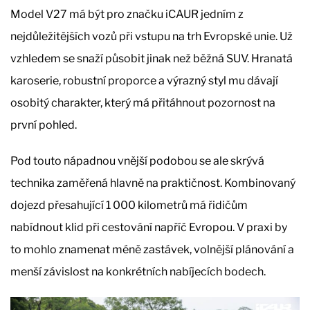
Model V27 má být pro značku iCAUR jedním z
nejdůležitějších vozů při vstupu na trh Evropské unie. Už
vzhledem se snaží působit jinak než běžná SUV. Hranatá
karoserie, robustní proporce a výrazný styl mu dávají
osobitý charakter, který má přitáhnout pozornost na
první pohled.
Pod touto nápadnou vnější podobou se ale skrývá
technika zaměřená hlavně na praktičnost. Kombinovaný
dojezd přesahující 1 000 kilometrů má řidičům
nabídnout klid při cestování napříč Evropou. V praxi by
to mohlo znamenat méně zastávek, volnější plánování a
menší závislost na konkrétních nabíjecích bodech.