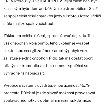
EREV, kterou využívá iCAUR REEV. Jejím cílem není být
klasickým hybridem ani běžným elektromobilem. Snaží
se spojit elektrický charakter jízdy s jistotou, kterou řidiči
stále znají ze spalovacích aut.
Základem celého řešení je prodlužovač dojezdu. Ten
však nepohání kola přímo. Jeho úkolem je vyrábět
elektrickou energii, zatímco samotný pohyb vozu
zajišťuje elektrický pohon. Řidič tak má dostat pocit
blízký elektromobilu, ale bez nutnosti spoléhat se
výhradně na nabíjecí síť.
Výrobce u systému uvádí tepelnou účinnost 45,79
procenta. Důležitá je zde hlavně možnost provozovat
spalovací jednotku v optimálním režimu, kde může