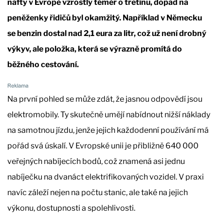
nafty v Evropě vzrostly téměř o třetinu, dopad na
peněženky řidičů byl okamžitý. Například v Německu
se benzin dostal nad 2,1 eura za litr, což už není drobný
výkyv, ale položka, která se výrazně promítá do
běžného cestování.
Na první pohled se může zdát, že jasnou odpovědí jsou
elektromobily. Ty skutečně umějí nabídnout nižší náklady
na samotnou jízdu, jenže jejich každodenní používání má
pořád svá úskalí. V Evropské unii je přibližně 640 000
veřejných nabíjecích bodů, což znamená asi jednu
nabíječku na dvanáct elektrifikovaných vozidel. V praxi
navíc záleží nejen na počtu stanic, ale také na jejich
výkonu, dostupnosti a spolehlivosti.