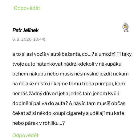
Odpovědět
Petr Jelínek
6. 8. 2026 (10:44)
a to si asi vozíš v autě bažanta, co…? a umožní Ti taky
tvoje auto natankovat nádrž kdekoli v nákupáku
během nákupu nebo musíš nesmyslně jezdit někam
na nějaké místo (říkejme tomu třeba pumpa), kam
nemáš žádný důvod jet a jedeš tam jenom kvůli
doplnění paliva do auta? A navíc tam musíš občas
čekat až si někdo koupí cigarety a udělají mu kafe
nebo párek v rohlíku…?
Odpovědět