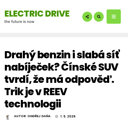
hledáte?:
ELECTRIC DRIVE
the future is now
Drahý benzin i slabá síť
nabíječek? Čínské SUV
tvrdí, že má odpověď.
Trik je v REEV
technologii
AUTOR:
ONDŘEJ DAŇA
1. 5. 2026