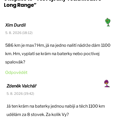
Long Range”
Xim Durdil
5. 8. 2026 (18:12)
586 km je max? Hm, já na jedno nalití nádrže dám 1100
km. Hm, vyplatí se krám na baterky nebo poctivej
spalovák?
Odpovědět
Zdeněk Valchář
5. 8. 2026 (19:42)
Já ten krám na baterky jednou nabiji a těch 1100 km
udělám za 8 stovek. Za kolik Vy?