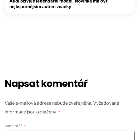
Audi oživuje legendární model. Novinka má být
nejúspornějším autem značky
Napsat komentář
Vaše e-mailová adresa nebude zveřejněna.
Vyžadované
informace jsou označeny
*
Komentář
*