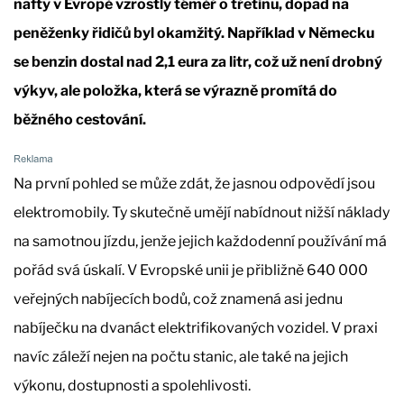
nafty v Evropě vzrostly téměř o třetinu, dopad na
peněženky řidičů byl okamžitý. Například v Německu
se benzin dostal nad 2,1 eura za litr, což už není drobný
výkyv, ale položka, která se výrazně promítá do
běžného cestování.
Na první pohled se může zdát, že jasnou odpovědí jsou
elektromobily. Ty skutečně umějí nabídnout nižší náklady
na samotnou jízdu, jenže jejich každodenní používání má
pořád svá úskalí. V Evropské unii je přibližně 640 000
veřejných nabíjecích bodů, což znamená asi jednu
nabíječku na dvanáct elektrifikovaných vozidel. V praxi
navíc záleží nejen na počtu stanic, ale také na jejich
výkonu, dostupnosti a spolehlivosti.