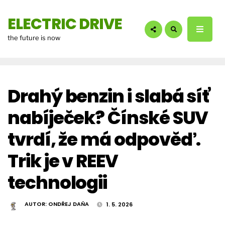
hledáte?:
ELECTRIC DRIVE
the future is now
Drahý benzin i slabá síť
nabíječek? Čínské SUV
tvrdí, že má odpověď.
Trik je v REEV
technologii
AUTOR:
ONDŘEJ DAŇA
1. 5. 2026