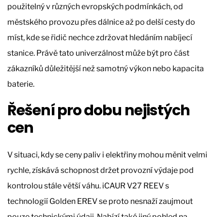
použitelný v různých evropských podmínkách, od
městského provozu přes dálnice až po delší cesty do
míst, kde se řidič nechce zdržovat hledáním nabíjecí
stanice. Právě tato univerzálnost může být pro část
zákazníků důležitější než samotný výkon nebo kapacita
baterie.
Řešení pro dobu nejistých
cen
V situaci, kdy se ceny paliv i elektřiny mohou měnit velmi
rychle, získává schopnost držet provozní výdaje pod
kontrolou stále větší váhu. iCAUR V27 REEV s
technologií Golden EREV se proto nesnaží zaujmout
pouze technickými údaji. Nabízí také jiný pohled na