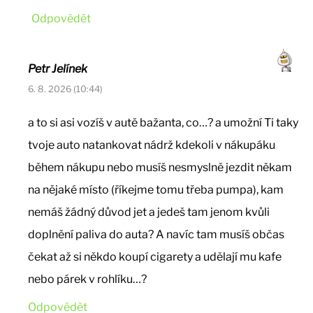
Odpovědět
Petr Jelínek
6. 8. 2026 (10:44)
a to si asi vozíš v autě bažanta, co…? a umožní Ti taky
tvoje auto natankovat nádrž kdekoli v nákupáku
během nákupu nebo musíš nesmyslně jezdit někam
na nějaké místo (říkejme tomu třeba pumpa), kam
nemáš žádný důvod jet a jedeš tam jenom kvůli
doplnění paliva do auta? A navíc tam musíš občas
čekat až si někdo koupí cigarety a udělají mu kafe
nebo párek v rohlíku…?
Odpovědět