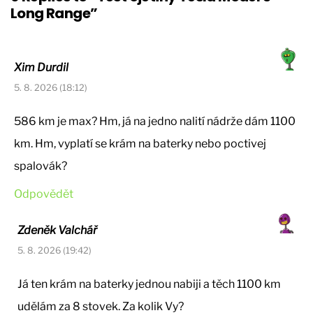
Long Range”
Xim Durdil
5. 8. 2026 (18:12)
586 km je max? Hm, já na jedno nalití nádrže dám 1100
km. Hm, vyplatí se krám na baterky nebo poctivej
spalovák?
Odpovědět
Zdeněk Valchář
5. 8. 2026 (19:42)
Já ten krám na baterky jednou nabiji a těch 1100 km
udělám za 8 stovek. Za kolik Vy?