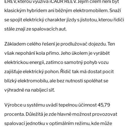
EREV, kterou využívá iCAUR REEV. Jejím cílem není být
klasickým hybridem ani běžným elektromobilem. Snaží
se spojit elektrický charakter jízdy s jistotou, kterou řidiči
stále znají ze spalovacích aut.
Základem celého řešení je prodlužovač dojezdu. Ten
však nepohání kola přímo. Jeho úkolem je vyrábět
elektrickou energii, zatímco samotný pohyb vozu
zajišťuje elektrický pohon. Řidič tak má dostat pocit
blízký elektromobilu, ale bez nutnosti spoléhat se
výhradně na nabíjecí síť.
Výrobce u systému uvádí tepelnou účinnost 45,79
procenta. Důležitá je zde hlavně možnost provozovat
spalovací jednotku v optimálním režimu, kde může