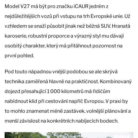
Model V27 má být pro značku iCAUR jedním z
nejdůležitějších vozů při vstupu na trh Evropské unie. Už
vzhledem se snaží působit jinak než běžná SUV. Hranatá
karoserie, robustní proporce a výrazný styl mu dávají
osobitý charakter, který má přitáhnout pozornost na
první pohled.
Pod touto nápadnou vnější podobou se ale skrývá
technika zaměřená hlavně na praktičnost. Kombinovaný
dojezd přesahující 1 000 kilometrů má řidičům
nabídnout klid při cestování napříč Evropou. V praxi by
to mohlo znamenat méně zastávek, volnější plánování a
menší závislost na konkrétních nabíjecích bodech.