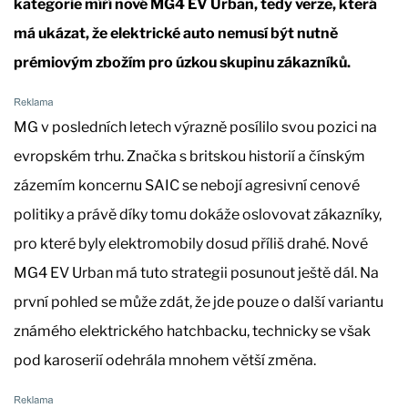
kategorie míří nové MG4 EV Urban, tedy verze, která
má ukázat, že elektrické auto nemusí být nutně
prémiovým zbožím pro úzkou skupinu zákazníků.
MG v posledních letech výrazně posílilo svou pozici na
evropském trhu. Značka s britskou historií a čínským
zázemím koncernu SAIC se nebojí agresivní cenové
politiky a právě díky tomu dokáže oslovovat zákazníky,
pro které byly elektromobily dosud příliš drahé. Nové
MG4 EV Urban má tuto strategii posunout ještě dál. Na
první pohled se může zdát, že jde pouze o další variantu
známého elektrického hatchbacku, technicky se však
pod karoserií odehrála mnohem větší změna.