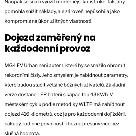
Naopak se snaží využít modernější konstrukci tak, aby
pomohla snížit náklady, ale zároveň nepůsobila jako
kompromis na úkor užitných vlastností.
Dojezd zaměřený na
každodenní provoz
MG4 EV Urban není autem, které by se snažilo ohromit
rekordními čísly. Jeho smyslem je nabídnout parametry,
které budou stačit většině běžných uživatelů. Základní
verze dostane LFP baterii s kapacitou 43 kWh. V
městském cyklu podle metodiky WLTP má nabídnout
dojezd 416 kilometrů, což je pro každodenní dojíždění,
nákupy, rodinné povinnosti i běžné přesuny více než
slušná hodnota.