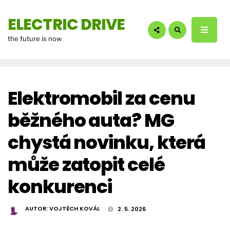
hledáte?:
ELECTRIC DRIVE
the future is now
Elektromobil za cenu
běžného auta? MG
chystá novinku, která
může zatopit celé
konkurenci
AUTOR:
VOJTĚCH KOVÁL
2. 5. 2026