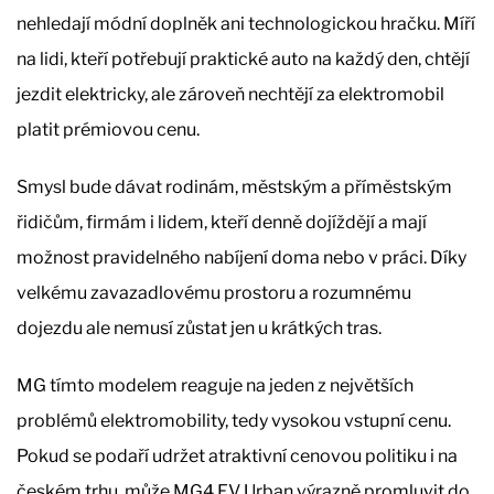
nehledají módní doplněk ani technologickou hračku. Míří
na lidi, kteří potřebují praktické auto na každý den, chtějí
jezdit elektricky, ale zároveň nechtějí za elektromobil
platit prémiovou cenu.
Smysl bude dávat rodinám, městským a příměstským
řidičům, firmám i lidem, kteří denně dojíždějí a mají
možnost pravidelného nabíjení doma nebo v práci. Díky
velkému zavazadlovému prostoru a rozumnému
dojezdu ale nemusí zůstat jen u krátkých tras.
MG tímto modelem reaguje na jeden z největších
problémů elektromobility, tedy vysokou vstupní cenu.
Pokud se podaří udržet atraktivní cenovou politiku i na
českém trhu, může MG4 EV Urban výrazně promluvit do