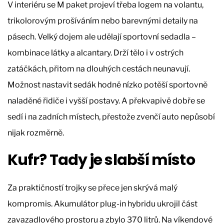
V interiéru se M paket projeví třeba logem na volantu,
trikolorovým prošíváním nebo barevnými detaily na
pásech. Velký dojem ale udělají sportovní sedadla –
kombinace látky a alcantary. Drží tělo i v ostrých
zatáčkách, přitom na dlouhých cestách neunavují.
Možnost nastavit sedák hodně nízko potěší sportovně
naladěné řidiče i vyšší postavy. A překvapivě dobře se
sedí i na zadních místech, přestože zvenčí auto nepůsobí
nijak rozměrně.
Kufr? Tady je slabší místo
Za praktičností trojky se přece jen skrývá malý
kompromis. Akumulátor plug-in hybridu ukrojil část
zavazadlového prostoru a zbylo 370 litrů. Na víkendové