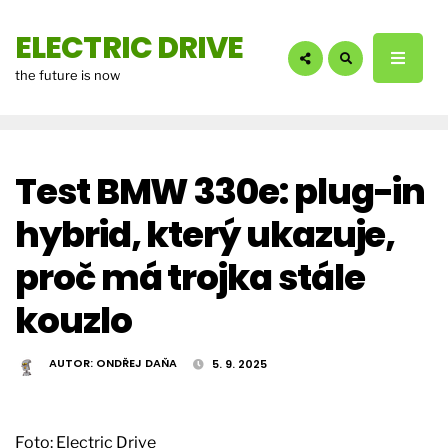
hledáte?:
ELECTRIC DRIVE
the future is now
Test BMW 330e: plug-in
hybrid, který ukazuje,
proč má trojka stále
kouzlo
AUTOR:
ONDŘEJ DAŇA
5. 9. 2025
Foto: Electric Drive