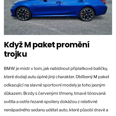
Když M paket promění
trojku
BMW je mistr v tom, jak nabídnout příplatkové balíčky,
které dodají autu úplně jiný charakter. Oblíbený M paket
odkazující na slavné sportovní modely je toho jasným
důkazem. Brzdy s červenými třmeny, tmavě tónovaná
světla a ostře řezané spoilery dokážou z relativně
nenápadného sedanu udělat auto, které působí dravě a