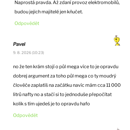
Naprostá pravda. Až zdaní provoz elektromobilů,
budou jejich majitelé jen kňučet.
Odpovědět
Pavel
9. 8. 2026 (10:23)
no že ten krám stojí o půl mega více to je opravdu
dobrej argument za toho půl mega co ty moudrý
člověče zaplatíš na začátku navíc mám cca 11 000
litrů nafty no a stačí si to jednoduše přepočítat
kolik s tím ujedeš je to opravdu hafo
Odpovědět