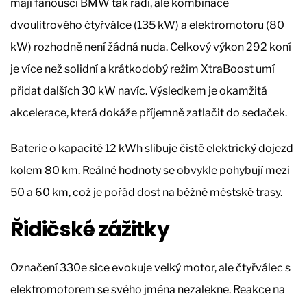
mají fanoušci BMW tak rádi, ale kombinace
dvoulitrového čtyřválce (135 kW) a elektromotoru (80
kW) rozhodně není žádná nuda. Celkový výkon 292 koní
je více než solidní a krátkodobý režim XtraBoost umí
přidat dalších 30 kW navíc. Výsledkem je okamžitá
akcelerace, která dokáže příjemně zatlačit do sedaček.
Baterie o kapacitě 12 kWh slibuje čistě elektrický dojezd
kolem 80 km. Reálné hodnoty se obvykle pohybují mezi
50 a 60 km, což je pořád dost na běžné městské trasy.
Řidičské zážitky
Označení 330e sice evokuje velký motor, ale čtyřválec s
elektromotorem se svého jména nezalekne. Reakce na