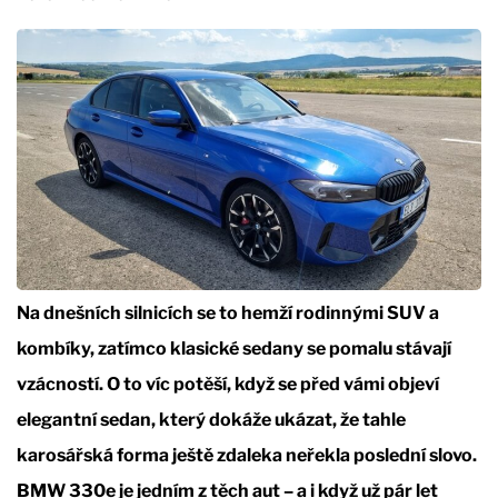
Na dnešních silnicích se to hemží rodinnými SUV a
kombíky, zatímco klasické sedany se pomalu stávají
vzácností. O to víc potěší, když se před vámi objeví
elegantní sedan, který dokáže ukázat, že tahle
karosářská forma ještě zdaleka neřekla poslední slovo.
BMW 330e je jedním z těch aut – a i když už pár let