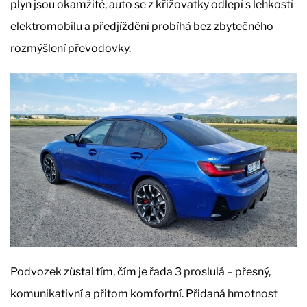
plyn jsou okamžité, auto se z křižovatky odlepí s lehkostí
elektromobilu a předjíždění probíhá bez zbytečného
rozmýšlení převodovky.
Podvozek zůstal tím, čím je řada 3 proslulá – přesný,
komunikativní a přitom komfortní. Přidaná hmotnost