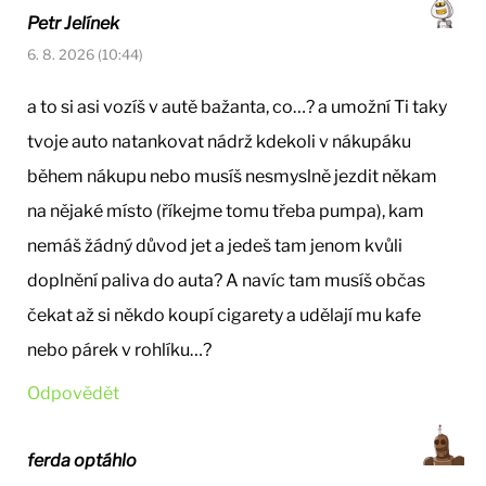
Petr Jelínek
6. 8. 2026 (10:44)
a to si asi vozíš v autě bažanta, co…? a umožní Ti taky
tvoje auto natankovat nádrž kdekoli v nákupáku
během nákupu nebo musíš nesmyslně jezdit někam
na nějaké místo (říkejme tomu třeba pumpa), kam
nemáš žádný důvod jet a jedeš tam jenom kvůli
doplnění paliva do auta? A navíc tam musíš občas
čekat až si někdo koupí cigarety a udělají mu kafe
nebo párek v rohlíku…?
Odpovědět
ferda optáhlo