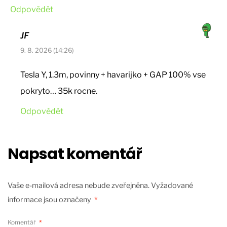
Odpovědět
JF
9. 8. 2026 (14:26)
Tesla Y, 1.3m, povinny + havarijko + GAP 100% vse
pokryto… 35k rocne.
Odpovědět
Napsat komentář
Vaše e-mailová adresa nebude zveřejněna.
Vyžadované
informace jsou označeny
*
Komentář
*