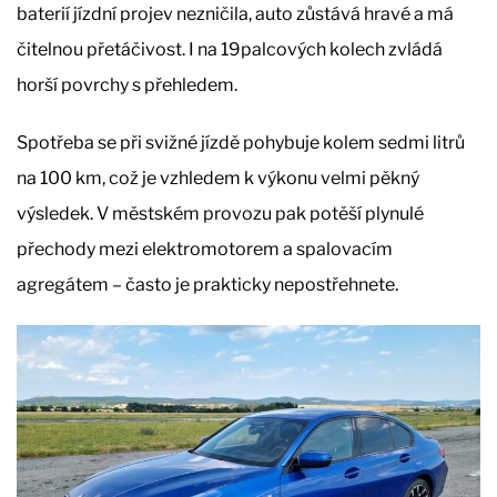
baterií jízdní projev nezničila, auto zůstává hravé a má
čitelnou přetáčivost. I na 19palcových kolech zvládá
horší povrchy s přehledem.
Spotřeba se při svižné jízdě pohybuje kolem sedmi litrů
na 100 km, což je vzhledem k výkonu velmi pěkný
výsledek. V městském provozu pak potěší plynulé
přechody mezi elektromotorem a spalovacím
agregátem – často je prakticky nepostřehnete.