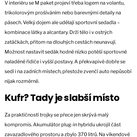
V interiéru se M paket projeví třeba logem na volantu,
trikolorovým prošíváním nebo barevnými detaily na
pásech. Velký dojem ale udělají sportovní sedadla –
kombinace látky a alcantary. Drží tělo i v ostrých
zatáčkách, přitom na dlouhých cestách neunavují.
Možnost nastavit sedák hodně nízko potěší sportovně
naladěné řidiče i vyšší postavy. A překvapivě dobře se
sedí i na zadních místech, přestože zvenčí auto nepůsobí
nijak rozměrně.
Kufr? Tady je slabší místo
Za praktičností trojky se přece jen skrývá malý
kompromis. Akumulátor plug-in hybridu ukrojil část
zavazadlového prostoru a zbylo 370 litrů. Na víkendové