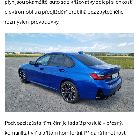
plyn jsou okamžité, auto se z křižovatky odlepí s lehkostí
elektromobilu a předjíždění probíhá bez zbytečného
rozmýšlení převodovky.
Podvozek zůstal tím, čím je řada 3 proslulá – přesný,
komunikativní a přitom komfortní. Přidaná hmotnost