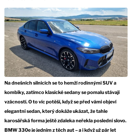
Na dnešních silnicích se to hemží rodinnými SUV a
kombíky, zatímco klasické sedany se pomalu stávají
vzácností. O to víc potěší, když se před vámi objeví
elegantní sedan, který dokáže ukázat, že tahle
karosářská forma ještě zdaleka neřekla poslední slovo.
BMW 330e je jedním z těch aut – a i když už pár let