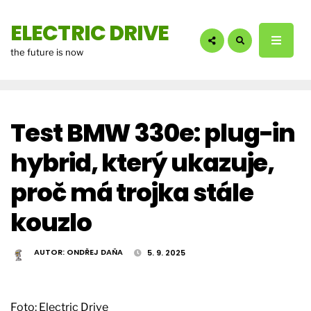
hledáte?:
ELECTRIC DRIVE
the future is now
Test BMW 330e: plug-in
hybrid, který ukazuje,
proč má trojka stále
kouzlo
AUTOR:
ONDŘEJ DAŇA
5. 9. 2025
Foto: Electric Drive