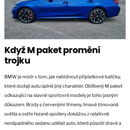
Když M paket promění
trojku
BMW je mistr v tom, jak nabídnout příplatkové balíčky,
které dodají autu úplně jiný charakter. Oblíbený M paket
odkazující na slavné sportovní modely je toho jasným
důkazem. Brzdy s červenými třmeny, tmavě tónovaná
světla a ostře řezané spoilery dokážou z relativně
nenápadného sedanu udělat auto, které působí dravě a