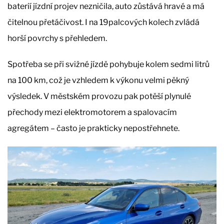
baterií jízdní projev nezničila, auto zůstává hravé a má
čitelnou přetáčivost. I na 19palcových kolech zvládá
horší povrchy s přehledem.
Spotřeba se při svižné jízdě pohybuje kolem sedmi litrů
na 100 km, což je vzhledem k výkonu velmi pěkný
výsledek. V městském provozu pak potěší plynulé
přechody mezi elektromotorem a spalovacím
agregátem – často je prakticky nepostřehnete.