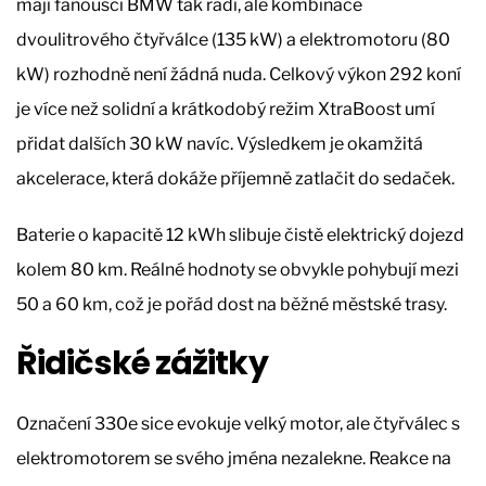
mají fanoušci BMW tak rádi, ale kombinace
dvoulitrového čtyřválce (135 kW) a elektromotoru (80
kW) rozhodně není žádná nuda. Celkový výkon 292 koní
je více než solidní a krátkodobý režim XtraBoost umí
přidat dalších 30 kW navíc. Výsledkem je okamžitá
akcelerace, která dokáže příjemně zatlačit do sedaček.
Baterie o kapacitě 12 kWh slibuje čistě elektrický dojezd
kolem 80 km. Reálné hodnoty se obvykle pohybují mezi
50 a 60 km, což je pořád dost na běžné městské trasy.
Řidičské zážitky
Označení 330e sice evokuje velký motor, ale čtyřválec s
elektromotorem se svého jména nezalekne. Reakce na