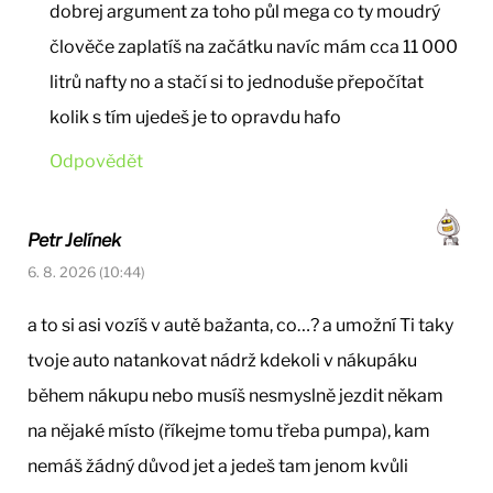
dobrej argument za toho půl mega co ty moudrý
člověče zaplatíš na začátku navíc mám cca 11 000
litrů nafty no a stačí si to jednoduše přepočítat
kolik s tím ujedeš je to opravdu hafo
Odpovědět
Petr Jelínek
6. 8. 2026 (10:44)
a to si asi vozíš v autě bažanta, co…? a umožní Ti taky
tvoje auto natankovat nádrž kdekoli v nákupáku
během nákupu nebo musíš nesmyslně jezdit někam
na nějaké místo (říkejme tomu třeba pumpa), kam
nemáš žádný důvod jet a jedeš tam jenom kvůli