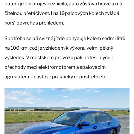
baterií jízdní projev nezničila, auto zůstává hravé a má
čitelnou přetáčivost. I na 19palcových kolech zvládá
horší povrchy s přehledem.
Spotřeba se při svižné jízdě pohybuje kolem sedmi litrů
na 100 km, což je vzhledem k výkonu velmi pěkný
výsledek. V městském provozu pak potěší plynulé
přechody mezi elektromotorem a spalovacím
agregátem – často je prakticky nepostřehnete.