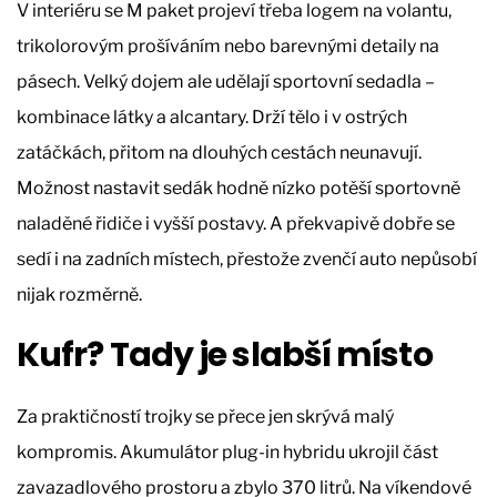
V interiéru se M paket projeví třeba logem na volantu,
trikolorovým prošíváním nebo barevnými detaily na
pásech. Velký dojem ale udělají sportovní sedadla –
kombinace látky a alcantary. Drží tělo i v ostrých
zatáčkách, přitom na dlouhých cestách neunavují.
Možnost nastavit sedák hodně nízko potěší sportovně
naladěné řidiče i vyšší postavy. A překvapivě dobře se
sedí i na zadních místech, přestože zvenčí auto nepůsobí
nijak rozměrně.
Kufr? Tady je slabší místo
Za praktičností trojky se přece jen skrývá malý
kompromis. Akumulátor plug-in hybridu ukrojil část
zavazadlového prostoru a zbylo 370 litrů. Na víkendové