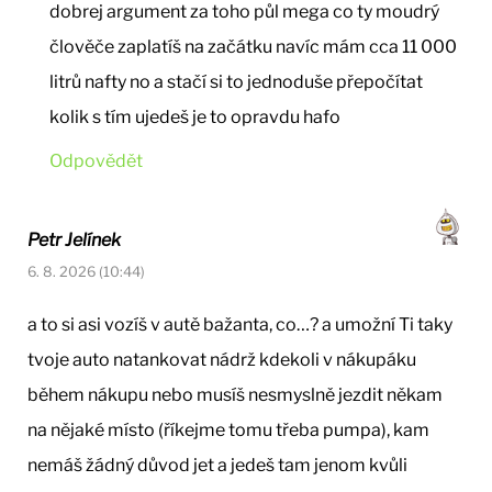
dobrej argument za toho půl mega co ty moudrý
člověče zaplatíš na začátku navíc mám cca 11 000
litrů nafty no a stačí si to jednoduše přepočítat
kolik s tím ujedeš je to opravdu hafo
Odpovědět
Petr Jelínek
6. 8. 2026 (10:44)
a to si asi vozíš v autě bažanta, co…? a umožní Ti taky
tvoje auto natankovat nádrž kdekoli v nákupáku
během nákupu nebo musíš nesmyslně jezdit někam
na nějaké místo (říkejme tomu třeba pumpa), kam
nemáš žádný důvod jet a jedeš tam jenom kvůli