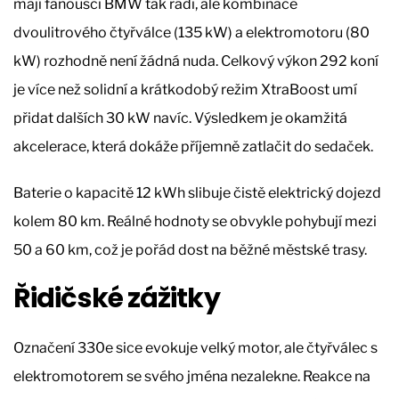
mají fanoušci BMW tak rádi, ale kombinace
dvoulitrového čtyřválce (135 kW) a elektromotoru (80
kW) rozhodně není žádná nuda. Celkový výkon 292 koní
je více než solidní a krátkodobý režim XtraBoost umí
přidat dalších 30 kW navíc. Výsledkem je okamžitá
akcelerace, která dokáže příjemně zatlačit do sedaček.
Baterie o kapacitě 12 kWh slibuje čistě elektrický dojezd
kolem 80 km. Reálné hodnoty se obvykle pohybují mezi
50 a 60 km, což je pořád dost na běžné městské trasy.
Řidičské zážitky
Označení 330e sice evokuje velký motor, ale čtyřválec s
elektromotorem se svého jména nezalekne. Reakce na