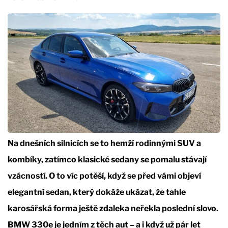
Na dnešních silnicích se to hemží rodinnými SUV a
kombíky, zatímco klasické sedany se pomalu stávají
vzácností. O to víc potěší, když se před vámi objeví
elegantní sedan, který dokáže ukázat, že tahle
karosářská forma ještě zdaleka neřekla poslední slovo.
BMW 330e je jedním z těch aut – a i když už pár let