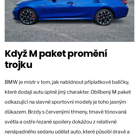
Když M paket promění
trojku
BMW je mistr v tom, jak nabídnout příplatkové balíčky,
které dodají autu úplně jiný charakter. Oblíbený M paket
odkazující na slavné sportovní modely je toho jasným
důkazem. Brzdy s červenými třmeny, tmavě tónovaná
světla a ostře řezané spoilery dokážou z relativně
nenápadného sedanu udělat auto, které působí dravě a