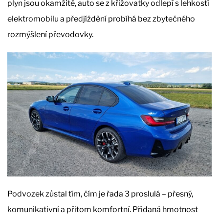
plyn jsou okamžité, auto se z křižovatky odlepí s lehkostí
elektromobilu a předjíždění probíhá bez zbytečného
rozmýšlení převodovky.
Podvozek zůstal tím, čím je řada 3 proslulá – přesný,
komunikativní a přitom komfortní. Přidaná hmotnost