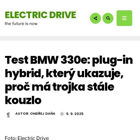
hledáte?:
ELECTRIC DRIVE
the future is now
Test BMW 330e: plug-in
hybrid, který ukazuje,
proč má trojka stále
kouzlo
AUTOR:
ONDŘEJ DAŇA
5. 9. 2025
Foto: Electric Drive