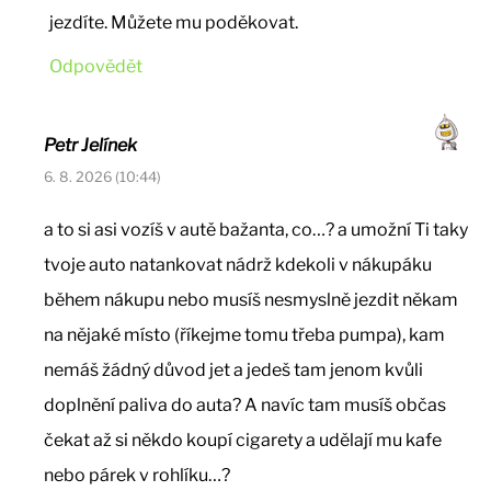
jezdíte. Můžete mu poděkovat.
Odpovědět
Petr Jelínek
6. 8. 2026 (10:44)
a to si asi vozíš v autě bažanta, co…? a umožní Ti taky
tvoje auto natankovat nádrž kdekoli v nákupáku
během nákupu nebo musíš nesmyslně jezdit někam
na nějaké místo (říkejme tomu třeba pumpa), kam
nemáš žádný důvod jet a jedeš tam jenom kvůli
doplnění paliva do auta? A navíc tam musíš občas
čekat až si někdo koupí cigarety a udělají mu kafe
nebo párek v rohlíku…?