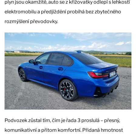
plyn jsou okamžité, auto se z křižovatky odlepí s lehkostí
elektromobilu a předjíždění probíhá bez zbytečného
rozmýšlení převodovky.
Podvozek zůstal tím, čím je řada 3 proslulá – přesný,
komunikativní a přitom komfortní. Přidaná hmotnost