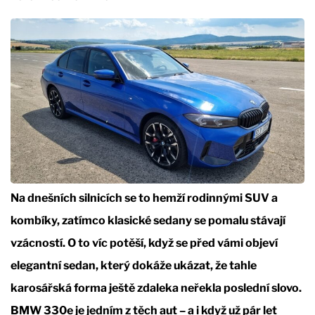
Na dnešních silnicích se to hemží rodinnými SUV a
kombíky, zatímco klasické sedany se pomalu stávají
vzácností. O to víc potěší, když se před vámi objeví
elegantní sedan, který dokáže ukázat, že tahle
karosářská forma ještě zdaleka neřekla poslední slovo.
BMW 330e je jedním z těch aut – a i když už pár let