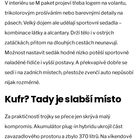
V interiéru se M paket projeví třeba logem na volantu,
trikolorovým prošíváním nebo barevnými detaily na
pásech. Velký dojem ale udělají sportovní sedadla –
kombinace látky a alcantary. Drží tělo i v ostrých
zatáčkách, přitom na dlouhých cestách neunavují.
Možnost nastavit sedák hodně nízko potěší sportovně
naladěné řidiče i vyšší postavy. A překvapivě dobře se
sedí i na zadních místech, přestože zvenčí auto nepůsobí
nijak rozměrně.
Kufr? Tady je slabší místo
Za praktičností trojky se přece jen skrývá malý
kompromis. Akumulátor plug-in hybridu ukrojil část
zavazadlového prostoru a zbylo 370 litrů. Na víkendové