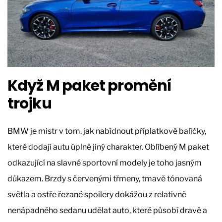
Když M paket promění
trojku
BMW je mistr v tom, jak nabídnout příplatkové balíčky,
které dodají autu úplně jiný charakter. Oblíbený M paket
odkazující na slavné sportovní modely je toho jasným
důkazem. Brzdy s červenými třmeny, tmavě tónovaná
světla a ostře řezané spoilery dokážou z relativně
nenápadného sedanu udělat auto, které působí dravě a