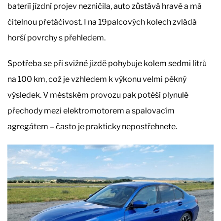
baterií jízdní projev nezničila, auto zůstává hravé a má
čitelnou přetáčivost. I na 19palcových kolech zvládá
horší povrchy s přehledem.
Spotřeba se při svižné jízdě pohybuje kolem sedmi litrů
na 100 km, což je vzhledem k výkonu velmi pěkný
výsledek. V městském provozu pak potěší plynulé
přechody mezi elektromotorem a spalovacím
agregátem – často je prakticky nepostřehnete.