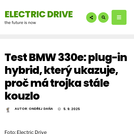
hledáte?:
ELECTRIC DRIVE
the future is now
Test BMW 330e: plug-in
hybrid, který ukazuje,
proč má trojka stále
kouzlo
AUTOR:
ONDŘEJ DAŇA
5. 9. 2025
Foto: Electric Drive