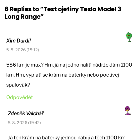
6 Replies to “Test ojetiny Tesla Model 3
Long Range”
Xim Durdil
5. 8. 2026 (18:12)
586 km je max? Hm, já na jedno nalití nádrže dám 1100
km. Hm, vyplatí se krám na baterky nebo poctivej
spalovák?
Odpovědět
Zdeněk Valchář
5. 8. 2026 (19:42)
Já ten krám na baterky jednou nabiji a těch 1100 km