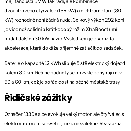
mají fanoušci BMW tak rádi, ale kombinace
dvoulitrového čtyřválce (135 kW) a elektromotoru (80
kW) rozhodně není žádná nuda. Celkový výkon 292 koní
je více než solidní a krátkodobý režim XtraBoost umí
přidat dalších 30 kW navíc. Výsledkem je okamžitá
akcelerace, která dokáže příjemně zatlačit do sedaček.
Baterie o kapacitě 12 kWh slibuje čistě elektrický dojezd
kolem 80 km. Reálné hodnoty se obvykle pohybují mezi
50 a 60 km, což je pořád dost na běžné městské trasy.
Řidičské zážitky
Označení 330e sice evokuje velký motor, ale čtyřválec s
elektromotorem se svého jména nezalekne. Reakce na