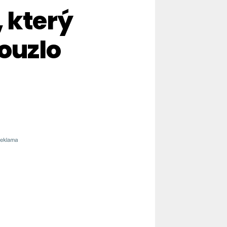
 který
kouzlo