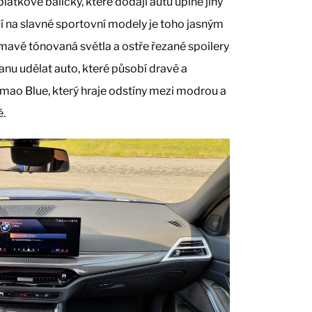
latkové balíčky, které dodají autu úplně jiný
í na slavné sportovní modely je toho jasným
mavě tónovaná světla a ostře řezané spoilery
nu udělat auto, které působí dravě a
mao Blue, který hraje odstíny mezi modrou a
ě.