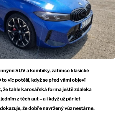
dinnými SUV a kombíky, zatímco klasické
 to víc potěší, když se před vámi objeví
, že tahle karosářská forma ještě zdaleka
dním z těch aut – a i když už pár let
 dokazuje, že dobře navržený vůz nestárne.