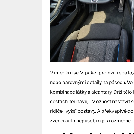
V interiéru se M paket projeví třeba 
nebo barevnými detaily na pásech. Vel
kombinace látky a alcantary. Drží tělo
cestách neunavují. Možnost nastavit 
řidiče i vyšší postavy. A překvapivě do
zvenčí auto nepůsobí nijak rozměrně.