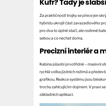
Kufr? Tady je slabš
Za praktičností trojky se přece jen s
hybridu ukrojil část zavazadlového pro
pro dva to úplně stačí, ale rodinné bal
sebou a co nechat doma.
Precizní interiér a
Kabina působí prvotřídně – masivní st
rychlá volba jízdních režimů a předevš
grafikou. Reakce systému jsou bleskov
trochu zahlcujícím dojmem. V praxi se a
základních aplikací.