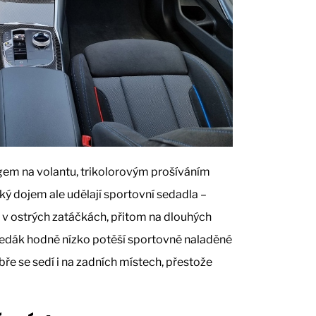
logem na volantu, trikolorovým prošíváním
ký dojem ale udělají sportovní sedadla –
 i v ostrých zatáčkách, přitom na dlouhých
sedák hodně nízko potěší sportovně naladěné
bře se sedí i na zadních místech, přestože