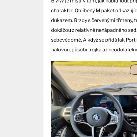
BMW je mistr v tom, jak nabídnout příp
charakter. Oblíbený M paket odkazujíc
důkazem. Brzdy s červenými třmeny, t
dokážou z relativně nenápadného seda
sebevědomě. A když se přidá lak Porti
fialovou, působí trojka až neodolateln