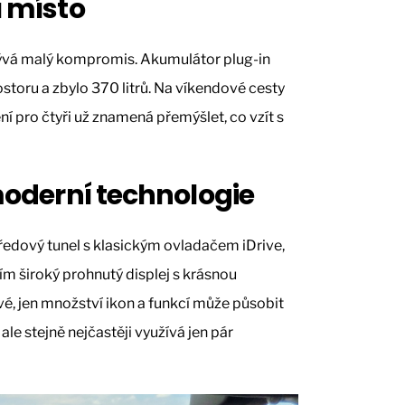
í místo
krývá malý kompromis. Akumulátor plug-in
storu a zbylo 370 litrů. Na víkendové cesty
ení pro čtyři už znamená přemýšlet, co vzít s
 moderní technologie
ředový tunel s klasickým ovladačem iDrive,
ím široký prohnutý displej s krásnou
é, jen množství ikon a funkcí může působit
le stejně nejčastěji využívá jen pár