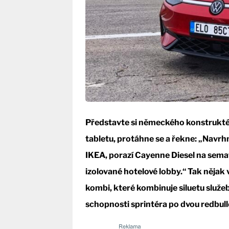
Představte si německého konstruktéra
tabletu, protáhne se a řekne: „Navrh
IKEA, porazí Cayenne Diesel na semaf
izolované hotelové lobby.“ Tak nějak
kombi, které kombinuje siluetu služe
schopnosti sprintéra po dvou redbull