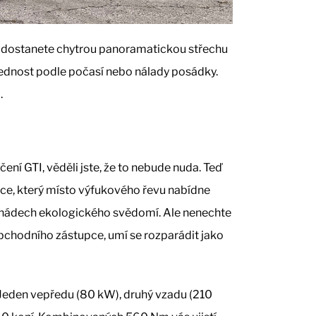
e, dostanete chytrou panoramatickou střechu
ednost podle počasí nebo nálady posádky.
.
ní GTI, věděli jste, že to nebude nuda. Teď
ce, který místo výfukového řevu nabídne
ký nádech ekologického svědomí. Ale nenechte
bchodního zástupce, umí se rozparádit jako
Jeden vepředu (80 kW), druhý vzadu (210