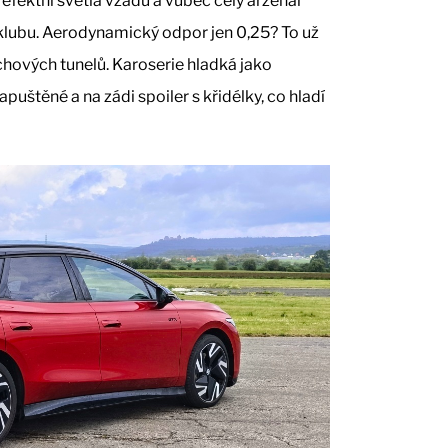
 efektní světla vzadu a vůbec celý arzenál
co klubu. Aerodynamický odpor jen 0,25? To už
hových tunelů. Karoserie hladká jako
puštěné a na zádi spoiler s křidélky, co hladí