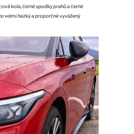
lcová kola, černé spodky prahů a černě
te velmi hezký a proporčně vyvážený