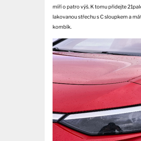
míří o patro výš. K tomu přidejte 21pa
lakovanou střechu s C sloupkem a má
kombík.