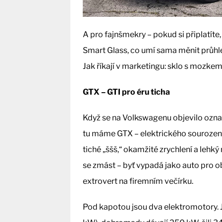
A pro fajnšmekry – pokud si připlatít
Smart Glass, co umí sama měnit průhl
Jak říkají v marketingu: sklo s mozkem
GTX – GTI pro éru ticha
Když se na Volkswagenu objevilo označe
tu máme GTX – elektrického sourozen
tiché „ššš,“ okamžité zrychlení a leh
se zmást – byť vypadá jako auto pro o
extrovert na firemním večírku.
Pod kapotou jsou dva elektromotory. 