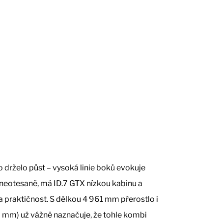
o drželo půst – vysoká linie boků evokuje
š neotesaně, má ID.7 GTX nízkou kabinu a
 a praktičnost. S délkou 4 961 mm přerostlo i
6 mm) už vážně naznačuje, že tohle kombi