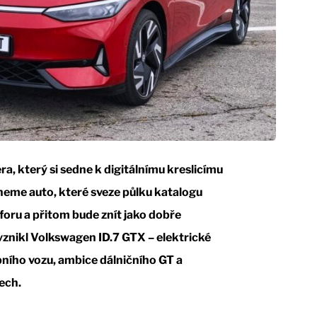
, který si sedne k digitálnímu kreslicímu
neme auto, které sveze půlku katalogu
oru a přitom bude znít jako dobře
 vznikl Volkswagen ID.7 GTX – elektrické
bního vozu, ambice dálničního GT a
ech.