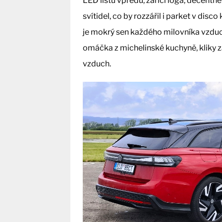
LED lištu vpředu, zářící loga, decentně
svítidel, co by rozzářil i parket v dis
je mokrý sen každého milovníka vzduc
omáčka z michelinské kuchyně, kliky za
vzduch.