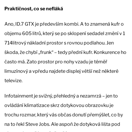
Praktičnost, co se nefláká
Ano, ID.7 GTX je především kombi. A to znamená kufr o
objemu 605 litrů, který se po sklopení sedadel změní v 1
714litrový nákladní prostor s rovnou podlahou. Jen
škoda, že chybí „frunk“ – tedy přední kufr. Konkurence ho
často má. Zato prostor pro nohy vzadu je téměř
limuzínový a vpředu najdete displej větší než některé
televize.
Infotainment je svižný, přehledný a nezamrzá – jen to
ovládání klimatizace skrz dotykovou obrazovku je
trochu rozmar, který vás občas donutí přemýšlet, co by
na to řekl Steve Jobs. Ale aspoň že dotyková lišta pod