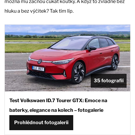
možná mu začnou cukat koutky. A když to zvládne bez
hluku a bez výčitek? Tak tím líp.
35 fotografií
Test Volkswaen ID.7 Tourer GTX: Emoce na
baterky, elegance na kolech – fotogalerie
Prohlédnout fotogalerii