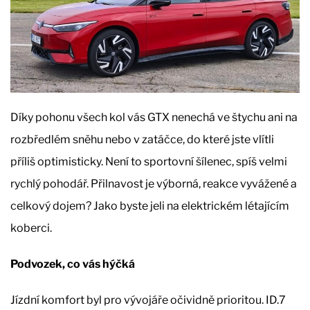
Díky pohonu všech kol vás GTX nenechá ve štychu ani na
rozbředlém sněhu nebo v zatáčce, do které jste vlítli
příliš optimisticky. Není to sportovní šílenec, spíš velmi
rychlý pohodář. Přilnavost je výborná, reakce vyvážené a
celkový dojem? Jako byste jeli na elektrickém létajícím
koberci.
Podvozek, co vás hýčká
Jízdní komfort byl pro vývojáře očividně prioritou. ID.7