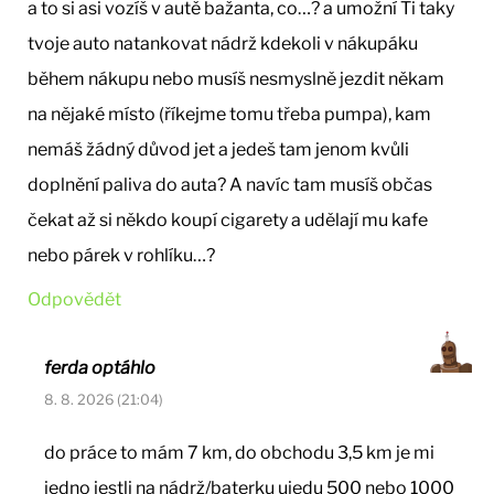
a to si asi vozíš v autě bažanta, co…? a umožní Ti taky
tvoje auto natankovat nádrž kdekoli v nákupáku
během nákupu nebo musíš nesmyslně jezdit někam
na nějaké místo (říkejme tomu třeba pumpa), kam
nemáš žádný důvod jet a jedeš tam jenom kvůli
doplnění paliva do auta? A navíc tam musíš občas
čekat až si někdo koupí cigarety a udělají mu kafe
nebo párek v rohlíku…?
Odpovědět
ferda optáhlo
8. 8. 2026 (21:04)
do práce to mám 7 km, do obchodu 3,5 km je mi
jedno jestli na nádrž/baterku ujedu 500 nebo 1000