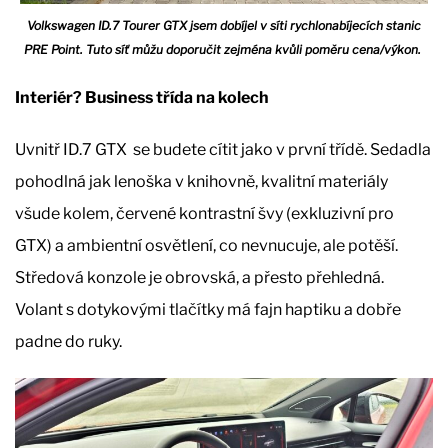
Volkswagen ID.7 Tourer GTX jsem dobíjel v síti rychlonabíjecích stanic
PRE Point. Tuto síť můžu doporučit zejména kvůli poměru cena/výkon.
Interiér? Business třída na kolech
Uvnitř ID.7 GTX se budete cítit jako v první třídě. Sedadla
pohodlná jak lenoška v knihovně, kvalitní materiály
všude kolem, červené kontrastní švy (exkluzivní pro
GTX) a ambientní osvětlení, co nevnucuje, ale potěší.
Středová konzole je obrovská, a přesto přehledná.
Volant s dotykovými tlačítky má fajn haptiku a dobře
padne do ruky.