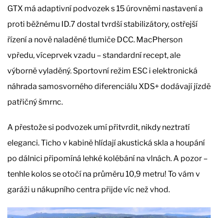
GTX má adaptivní podvozek s 15 úrovněmi nastavení a
proti běžnému ID.7 dostal tvrdší stabilizátory, ostřejší
řízení a nově naladěné tlumiče DCC. MacPherson
vpředu, víceprvek vzadu – standardní recept, ale
výborně vyladěný. Sportovní režim ESC i elektronická
náhrada samosvorného diferenciálu XDS+ dodávají jízdě
patřičný šmrnc.
A přestože si podvozek umí přitvrdit, nikdy neztratí
eleganci. Ticho v kabině hlídají akustická skla a houpání
po dálnici připomíná lehké kolébání na vlnách. A pozor –
tenhle kolos se otočí na průměru 10,9 metru! To vám v
garáži u nákupního centra přijde víc než vhod.