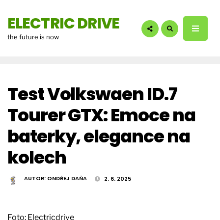
hledáte?:
ELECTRIC DRIVE
the future is now
Test Volkswaen ID.7
Tourer GTX: Emoce na
baterky, elegance na
kolech
AUTOR:
ONDŘEJ DAŇA
2. 6. 2025
Foto: Electricdrive