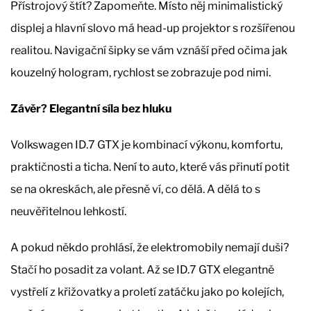
Přístrojový štít? Zapomeňte. Místo něj minimalistický
displej a hlavní slovo má head-up projektor s rozšířenou
realitou. Navigační šipky se vám vznáší před očima jak
kouzelný hologram, rychlost se zobrazuje pod nimi.
Závěr? Elegantní síla bez hluku
Volkswagen ID.7 GTX je kombinací výkonu, komfortu,
praktičnosti a ticha. Není to auto, které vás přinutí potit
se na okreskách, ale přesně ví, co dělá. A dělá to s
neuvěřitelnou lehkostí.
A pokud někdo prohlásí, že elektromobily nemají duši?
Stačí ho posadit za volant. Až se ID.7 GTX elegantně
vystřelí z křižovatky a proletí zatáčku jako po kolejích,