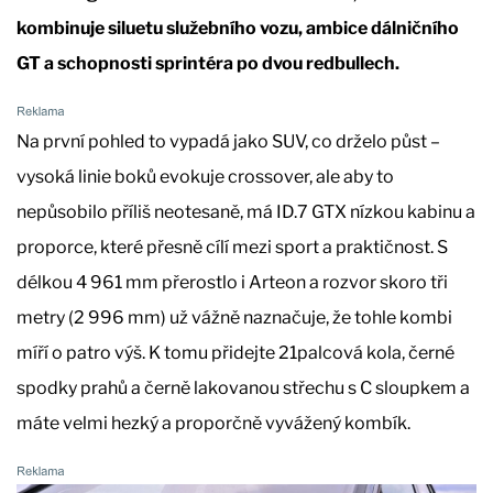
kombinuje siluetu služebního vozu, ambice dálničního
GT a schopnosti sprintéra po dvou redbullech.
Na první pohled to vypadá jako SUV, co drželo půst –
vysoká linie boků evokuje crossover, ale aby to
nepůsobilo příliš neotesaně, má ID.7 GTX nízkou kabinu a
proporce, které přesně cílí mezi sport a praktičnost. S
délkou 4 961 mm přerostlo i Arteon a rozvor skoro tři
metry (2 996 mm) už vážně naznačuje, že tohle kombi
míří o patro výš. K tomu přidejte 21palcová kola, černé
spodky prahů a černě lakovanou střechu s C sloupkem a
máte velmi hezký a proporčně vyvážený kombík.