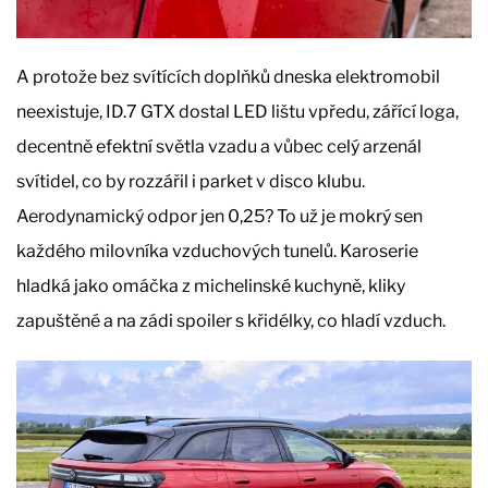
A protože bez svítících doplňků dneska elektromobil
neexistuje, ID.7 GTX dostal LED lištu vpředu, zářící loga,
decentně efektní světla vzadu a vůbec celý arzenál
svítidel, co by rozzářil i parket v disco klubu.
Aerodynamický odpor jen 0,25? To už je mokrý sen
každého milovníka vzduchových tunelů. Karoserie
hladká jako omáčka z michelinské kuchyně, kliky
zapuštěné a na zádi spoiler s křidélky, co hladí vzduch.