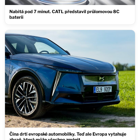
Nabitá pod 7 minut. CATL představil průlomovou 8C
baterii
Čína drtí evropské automobilky. Teď ale Evropa vytahuje
zbraň, která může všechno změnit