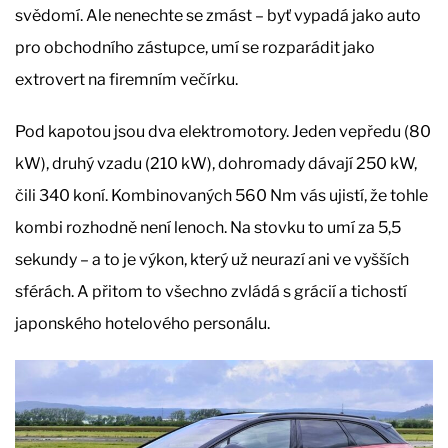
svědomí. Ale nenechte se zmást – byť vypadá jako auto
pro obchodního zástupce, umí se rozparádit jako
extrovert na firemním večírku.
Pod kapotou jsou dva elektromotory. Jeden vepředu (80
kW), druhý vzadu (210 kW), dohromady dávají 250 kW,
čili 340 koní. Kombinovaných 560 Nm vás ujistí, že tohle
kombi rozhodně není lenoch. Na stovku to umí za 5,5
sekundy – a to je výkon, který už neurazí ani ve vyšších
sférách. A přitom to všechno zvládá s grácií a tichostí
japonského hotelového personálu.