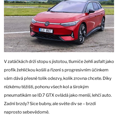
V zatáčkách drží stopu s jistotou, tlumiče žehlí asfalt jako
profík žehličkou košili a řízení s progresivním účinkem
vám dává přesně tolik odezvy, kolik zrovna chcete. Díky
nízkému těžišti, pohonu všech kol a širokým
pneumatikám se ID.7 GTX ovládá jako menší, lehčí auto.
Zadní brzdy? Sice bubny, ale světe div se – brzdí
naprosto sebevědomě.