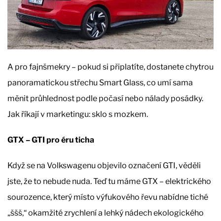
A pro fajnšmekry – pokud si připlatíte, dostanete chytrou
panoramatickou střechu Smart Glass, co umí sama
měnit průhlednost podle počasí nebo nálady posádky.
Jak říkají v marketingu: sklo s mozkem.
GTX – GTI pro éru ticha
Když se na Volkswagenu objevilo označení GTI, věděli
jste, že to nebude nuda. Teď tu máme GTX – elektrického
sourozence, který místo výfukového řevu nabídne tiché
„ššš,“ okamžité zrychlení a lehký nádech ekologického