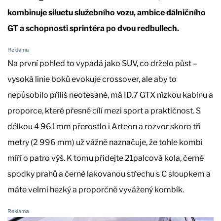
kombinuje siluetu služebního vozu, ambice dálničního
GT a schopnosti sprintéra po dvou redbullech.
Na první pohled to vypadá jako SUV, co drželo půst –
vysoká linie boků evokuje crossover, ale aby to
nepůsobilo příliš neotesaně, má ID.7 GTX nízkou kabinu a
proporce, které přesně cílí mezi sport a praktičnost. S
délkou 4 961 mm přerostlo i Arteon a rozvor skoro tři
metry (2 996 mm) už vážně naznačuje, že tohle kombi
míří o patro výš. K tomu přidejte 21palcová kola, černé
spodky prahů a černě lakovanou střechu s C sloupkem a
máte velmi hezký a proporčně vyvážený kombík.