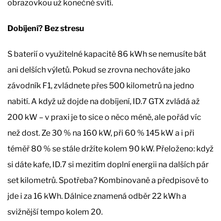
obrazovkou už konečně svítí.
Dobíjení? Bez stresu
S baterií o využitelné kapacitě 86 kWh se nemusíte bát
ani delších výletů. Pokud se zrovna nechováte jako
závodník F1, zvládnete přes 500 kilometrů na jedno
nabití. A když už dojde na dobíjení, ID.7 GTX zvládá až
200 kW – v praxi je to sice o něco méně, ale pořád víc
než dost. Ze 30 % na 160 kW, při 60 % 145 kW a i při
téměř 80 % se stále držíte kolem 90 kW. Přeloženo: když
si dáte kafe, ID.7 si mezitím doplní energii na dalších pár
set kilometrů. Spotřeba? Kombinovaně a předpisově to
jde i za 16 kWh. Dálnice znamená odběr 22 kWh a
svižnější tempo kolem 20.