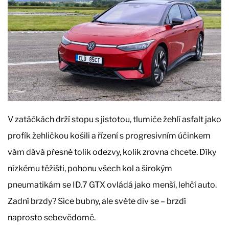
V zatáčkách drží stopu s jistotou, tlumiče žehlí asfalt jako
profík žehličkou košili a řízení s progresivním účinkem
vám dává přesně tolik odezvy, kolik zrovna chcete. Díky
nízkému těžišti, pohonu všech kol a širokým
pneumatikám se ID.7 GTX ovládá jako menší, lehčí auto.
Zadní brzdy? Sice bubny, ale světe div se – brzdí
naprosto sebevědomě.