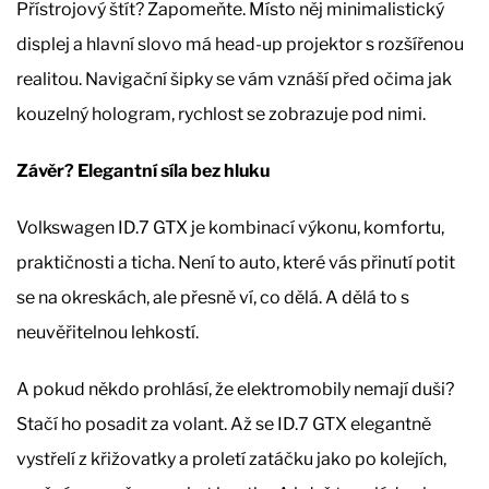
Přístrojový štít? Zapomeňte. Místo něj minimalistický
displej a hlavní slovo má head-up projektor s rozšířenou
realitou. Navigační šipky se vám vznáší před očima jak
kouzelný hologram, rychlost se zobrazuje pod nimi.
Závěr? Elegantní síla bez hluku
Volkswagen ID.7 GTX je kombinací výkonu, komfortu,
praktičnosti a ticha. Není to auto, které vás přinutí potit
se na okreskách, ale přesně ví, co dělá. A dělá to s
neuvěřitelnou lehkostí.
A pokud někdo prohlásí, že elektromobily nemají duši?
Stačí ho posadit za volant. Až se ID.7 GTX elegantně
vystřelí z křižovatky a proletí zatáčku jako po kolejích,