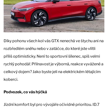
Díky pohonu všech kol vás GTX nenechá ve štychu ani na
rozbředlém sněhu nebo v zatáčce, do které jste vlítli
příliš optimisticky. Není to sportovní šílenec, spíš velmi
rychlý pohodář. Přilnavost je výborná, reakce vyvážené a
celkový dojem? Jako byste jeli na elektrickém létajícím
koberci.
Podvozek, co vás hýčká
Jízdní komfort byl pro vývojáře očividně prioritou. ID.7