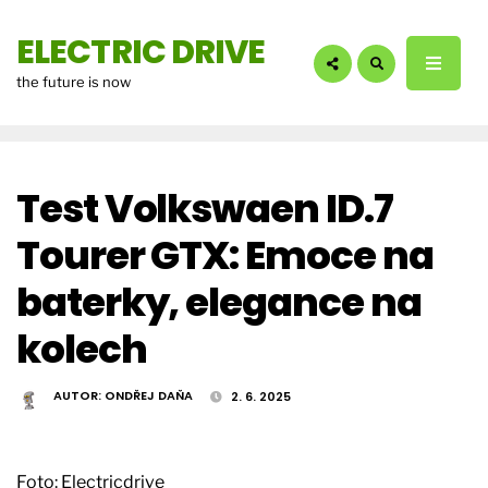
hledáte?:
ELECTRIC DRIVE
the future is now
Test Volkswaen ID.7
Tourer GTX: Emoce na
baterky, elegance na
kolech
AUTOR:
ONDŘEJ DAŇA
2. 6. 2025
Foto: Electricdrive