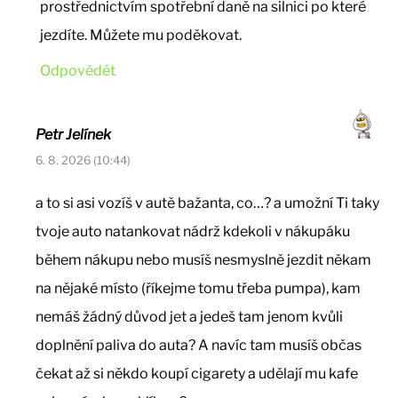
prostřednictvím spotřební daně na silnici po které
jezdíte. Můžete mu poděkovat.
Odpovědět
Petr Jelínek
6. 8. 2026 (10:44)
a to si asi vozíš v autě bažanta, co…? a umožní Ti taky
tvoje auto natankovat nádrž kdekoli v nákupáku
během nákupu nebo musíš nesmyslně jezdit někam
na nějaké místo (říkejme tomu třeba pumpa), kam
nemáš žádný důvod jet a jedeš tam jenom kvůli
doplnění paliva do auta? A navíc tam musíš občas
čekat až si někdo koupí cigarety a udělají mu kafe