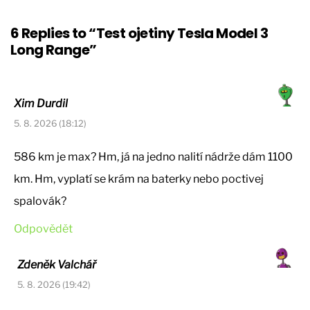
6 Replies to “Test ojetiny Tesla Model 3
Long Range”
Xim Durdil
5. 8. 2026 (18:12)
586 km je max? Hm, já na jedno nalití nádrže dám 1100
km. Hm, vyplatí se krám na baterky nebo poctivej
spalovák?
Odpovědět
Zdeněk Valchář
5. 8. 2026 (19:42)