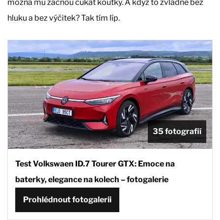
možná mu začnou cukat koutky. A když to zvládne bez
hluku a bez výčitek? Tak tím líp.
35 fotografií
Test Volkswaen ID.7 Tourer GTX: Emoce na
baterky, elegance na kolech – fotogalerie
Prohlédnout fotogalerii