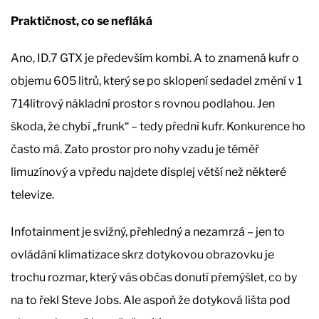
Praktičnost, co se nefláká
Ano, ID.7 GTX je především kombi. A to znamená kufr o
objemu 605 litrů, který se po sklopení sedadel změní v 1
714litrový nákladní prostor s rovnou podlahou. Jen
škoda, že chybí „frunk“ – tedy přední kufr. Konkurence ho
často má. Zato prostor pro nohy vzadu je téměř
limuzínový a vpředu najdete displej větší než některé
televize.
Infotainment je svižný, přehledný a nezamrzá – jen to
ovládání klimatizace skrz dotykovou obrazovku je
trochu rozmar, který vás občas donutí přemýšlet, co by
na to řekl Steve Jobs. Ale aspoň že dotyková lišta pod