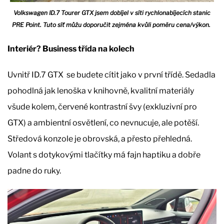
Volkswagen ID.7 Tourer GTX jsem dobíjel v síti rychlonabíjecích stanic
PRE Point. Tuto síť můžu doporučit zejména kvůli poměru cena/výkon.
Interiér? Business třída na kolech
Uvnitř ID.7 GTX se budete cítit jako v první třídě. Sedadla
pohodlná jak lenoška v knihovně, kvalitní materiály
všude kolem, červené kontrastní švy (exkluzivní pro
GTX) a ambientní osvětlení, co nevnucuje, ale potěší.
Středová konzole je obrovská, a přesto přehledná.
Volant s dotykovými tlačítky má fajn haptiku a dobře
padne do ruky.