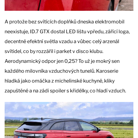
A protože bez svítících doplňků dneska elektromobil
neexistuje, ID.7 GTX dostal LED lištu vpředu, zářící loga,
decentně efektní světla vzadu a vůbec celý arzenál
svítidel, co by rozzářil i parket v disco klubu.
Aerodynamický odpor jen 0,25? To už je mokrý sen
každého milovníka vzduchových tunelů. Karoserie
hladká jako omáčka z michelinské kuchyně, kliky
zapuštěné a na zádi spoiler s křidélky, co hladí vzduch.