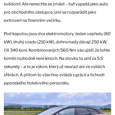
svědomí. Ale nenechte se zmást – byť vypadá jako auto
pro obchodního zástupce, umí se rozparádit jako
extrovert na firemním večírku.
Pod kapotou jsou dva elektromotory. Jeden vepředu (80
kW), druhý vzadu (210 kW), dohromady dávají 250 kW,
čili 340 koní. Kombinovaných 560 Nm vás ujistí, že tohle
kombi rozhodně není lenoch. Na stovku to umí za 5,5
sekundy – a to je výkon, který už neurazí ani ve vyšších
sférách. A přitom to všechno zvládá s grácií a tichostí
japonského hotelového personálu.