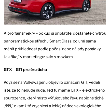
A pro fajnšmekry – pokud si připlatíte, dostanete chytrou
panoramatickou střechu Smart Glass, co umí sama
měnit průhlednost podle počasí nebo nálady posádky.
Jak říkají v marketingu: sklo s mozkem.
GTX – GTI pro éru ticha
Když se na Volkswagenu objevilo označení GTI, věděli
jste, že to nebude nuda. Teď tu máme GTX – elektrického
sourozence, který místo výfukového řevu nabídne tiché
„ššš,“ okamžité zrychlení a lehký nádech ekologického