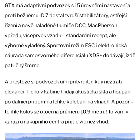
GTX má adaptivní podvozek s 15 úrovněmi nastavení a
proti běžnému ID.7 dostal tvrdší stabilizátory, ostřejší
řízení a nově naladěné tlumiče DCC. MacPherson
vpředu, víceprvek vzadu – standardní recept, ale
výborně vyladěný. Sportovní režim ESC i elektronická
náhrada samosvorného diferenciálu XDS+ dodávají jízdě
patřičný šmrnc.
A přestože si podvozek umí přitvrdit, nikdy neztratí
eleganci. Ticho v kabině hlídají akustická skla a houpání
po dálnici připomíná lehké kolébání na vlnách. A pozor –
tenhle kolos se otočí na průměru 10,9 metru! To vám v
garáži u nákupního centra přijde víc než vhod.