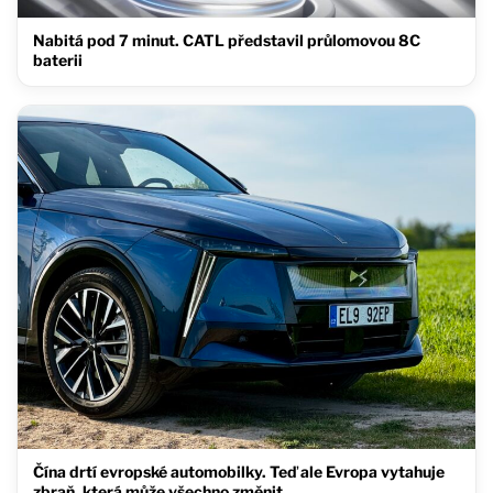
Nabitá pod 7 minut. CATL představil průlomovou 8C
baterii
Čína drtí evropské automobilky. Teď ale Evropa vytahuje
zbraň, která může všechno změnit