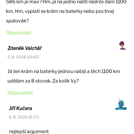
586 km je max? Hm, já na jedno nalití nádrže dám 1100
km. Hm, vyplatí se krám na baterky nebo poctivej
spalovák?
Odpovědět
Zdeněk Valchář
5. 8. 2026 (19:42)
Já ten krám na baterky jednou nabiji a těch 1100 km
udělám za 8 stovek. Za kolik Vy?
Odpovědět
Jiří Kučera
6. 8. 2026 (8:27)
nejlepší argument