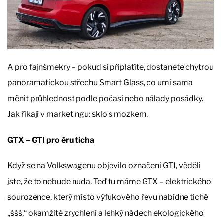
A pro fajnšmekry – pokud si připlatíte, dostanete chytrou
panoramatickou střechu Smart Glass, co umí sama
měnit průhlednost podle počasí nebo nálady posádky.
Jak říkají v marketingu: sklo s mozkem.
GTX – GTI pro éru ticha
Když se na Volkswagenu objevilo označení GTI, věděli
jste, že to nebude nuda. Teď tu máme GTX – elektrického
sourozence, který místo výfukového řevu nabídne tiché
„ššš,“ okamžité zrychlení a lehký nádech ekologického