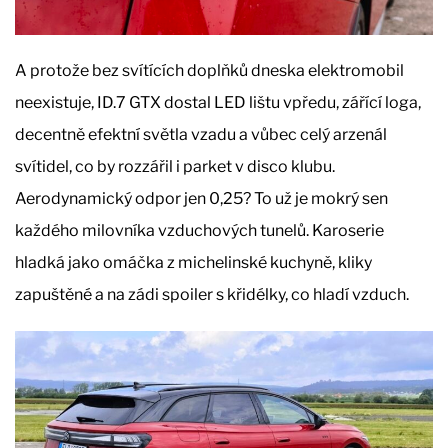
A protože bez svítících doplňků dneska elektromobil
neexistuje, ID.7 GTX dostal LED lištu vpředu, zářící loga,
decentně efektní světla vzadu a vůbec celý arzenál
svítidel, co by rozzářil i parket v disco klubu.
Aerodynamický odpor jen 0,25? To už je mokrý sen
každého milovníka vzduchových tunelů. Karoserie
hladká jako omáčka z michelinské kuchyně, kliky
zapuštěné a na zádi spoiler s křidélky, co hladí vzduch.