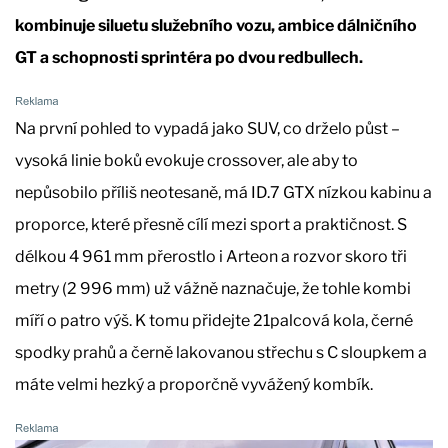
kombinuje siluetu služebního vozu, ambice dálničního
GT a schopnosti sprintéra po dvou redbullech.
Na první pohled to vypadá jako SUV, co drželo půst –
vysoká linie boků evokuje crossover, ale aby to
nepůsobilo příliš neotesaně, má ID.7 GTX nízkou kabinu a
proporce, které přesně cílí mezi sport a praktičnost. S
délkou 4 961 mm přerostlo i Arteon a rozvor skoro tři
metry (2 996 mm) už vážně naznačuje, že tohle kombi
míří o patro výš. K tomu přidejte 21palcová kola, černé
spodky prahů a černě lakovanou střechu s C sloupkem a
máte velmi hezký a proporčně vyvážený kombík.