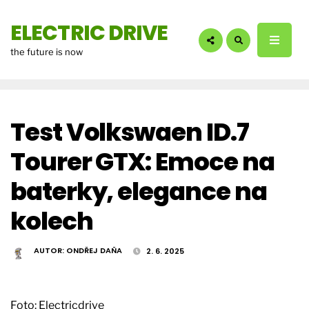
hledáte?:
ELECTRIC DRIVE
the future is now
Test Volkswaen ID.7
Tourer GTX: Emoce na
baterky, elegance na
kolech
AUTOR:
ONDŘEJ DAŇA
2. 6. 2025
Foto: Electricdrive