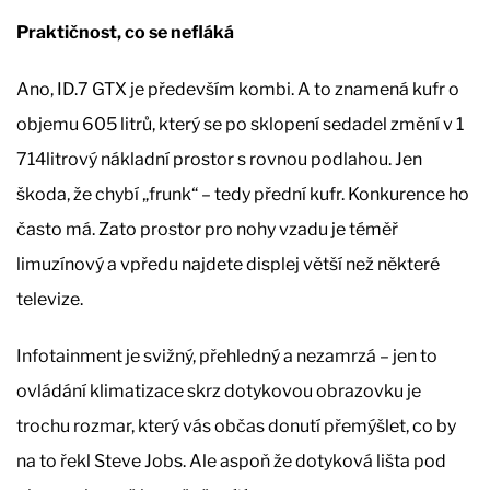
Praktičnost, co se nefláká
Ano, ID.7 GTX je především kombi. A to znamená kufr o
objemu 605 litrů, který se po sklopení sedadel změní v 1
714litrový nákladní prostor s rovnou podlahou. Jen
škoda, že chybí „frunk“ – tedy přední kufr. Konkurence ho
často má. Zato prostor pro nohy vzadu je téměř
limuzínový a vpředu najdete displej větší než některé
televize.
Infotainment je svižný, přehledný a nezamrzá – jen to
ovládání klimatizace skrz dotykovou obrazovku je
trochu rozmar, který vás občas donutí přemýšlet, co by
na to řekl Steve Jobs. Ale aspoň že dotyková lišta pod