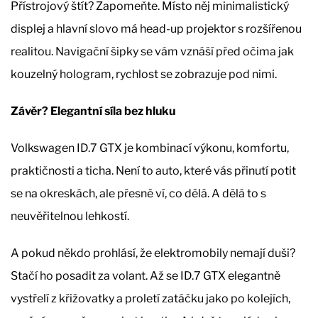
Přístrojový štít? Zapomeňte. Místo něj minimalistický
displej a hlavní slovo má head-up projektor s rozšířenou
realitou. Navigační šipky se vám vznáší před očima jak
kouzelný hologram, rychlost se zobrazuje pod nimi.
Závěr? Elegantní síla bez hluku
Volkswagen ID.7 GTX je kombinací výkonu, komfortu,
praktičnosti a ticha. Není to auto, které vás přinutí potit
se na okreskách, ale přesně ví, co dělá. A dělá to s
neuvěřitelnou lehkostí.
A pokud někdo prohlásí, že elektromobily nemají duši?
Stačí ho posadit za volant. Až se ID.7 GTX elegantně
vystřelí z křižovatky a proletí zatáčku jako po kolejích,