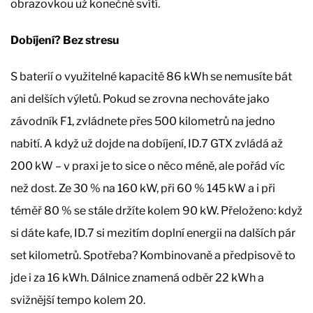
obrazovkou už konečně svítí.
Dobíjení? Bez stresu
S baterií o využitelné kapacitě 86 kWh se nemusíte bát
ani delších výletů. Pokud se zrovna nechováte jako
závodník F1, zvládnete přes 500 kilometrů na jedno
nabití. A když už dojde na dobíjení, ID.7 GTX zvládá až
200 kW – v praxi je to sice o něco méně, ale pořád víc
než dost. Ze 30 % na 160 kW, při 60 % 145 kW a i při
téměř 80 % se stále držíte kolem 90 kW. Přeloženo: když
si dáte kafe, ID.7 si mezitím doplní energii na dalších pár
set kilometrů. Spotřeba? Kombinovaně a předpisově to
jde i za 16 kWh. Dálnice znamená odběr 22 kWh a
svižnější tempo kolem 20.