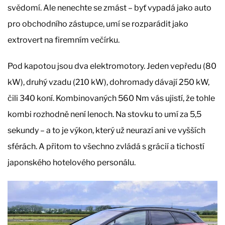
svědomí. Ale nenechte se zmást – byť vypadá jako auto
pro obchodního zástupce, umí se rozparádit jako
extrovert na firemním večírku.
Pod kapotou jsou dva elektromotory. Jeden vepředu (80
kW), druhý vzadu (210 kW), dohromady dávají 250 kW,
čili 340 koní. Kombinovaných 560 Nm vás ujistí, že tohle
kombi rozhodně není lenoch. Na stovku to umí za 5,5
sekundy – a to je výkon, který už neurazí ani ve vyšších
sférách. A přitom to všechno zvládá s grácií a tichostí
japonského hotelového personálu.