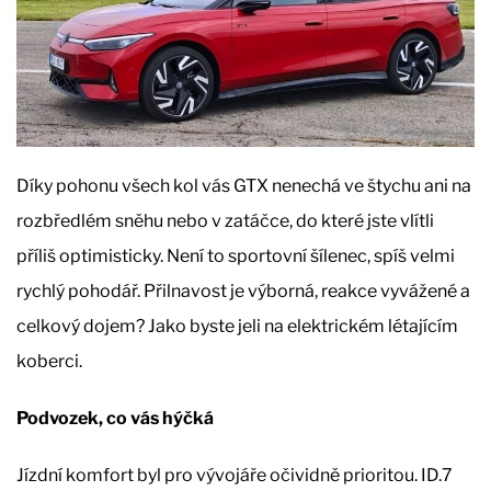
Díky pohonu všech kol vás GTX nenechá ve štychu ani na
rozbředlém sněhu nebo v zatáčce, do které jste vlítli
příliš optimisticky. Není to sportovní šílenec, spíš velmi
rychlý pohodář. Přilnavost je výborná, reakce vyvážené a
celkový dojem? Jako byste jeli na elektrickém létajícím
koberci.
Podvozek, co vás hýčká
Jízdní komfort byl pro vývojáře očividně prioritou. ID.7