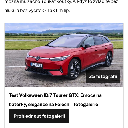
možná mu začnou cukat koutky. A když to zvládne bez
hluku a bez výčitek? Tak tím líp.
35 fotografií
Test Volkswaen ID.7 Tourer GTX: Emoce na
baterky, elegance na kolech – fotogalerie
Prohlédnout fotogalerii