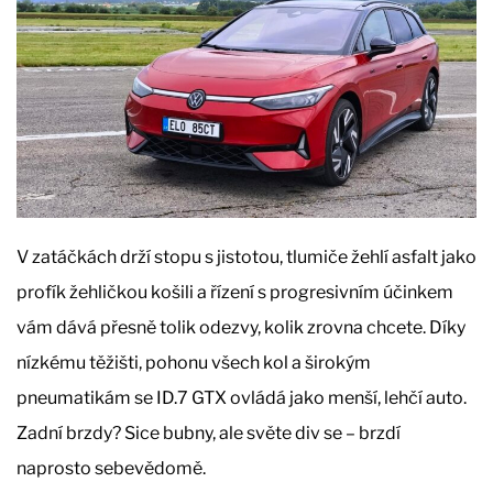
V zatáčkách drží stopu s jistotou, tlumiče žehlí asfalt jako
profík žehličkou košili a řízení s progresivním účinkem
vám dává přesně tolik odezvy, kolik zrovna chcete. Díky
nízkému těžišti, pohonu všech kol a širokým
pneumatikám se ID.7 GTX ovládá jako menší, lehčí auto.
Zadní brzdy? Sice bubny, ale světe div se – brzdí
naprosto sebevědomě.