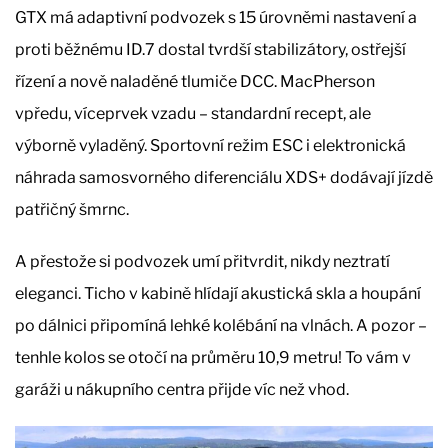
GTX má adaptivní podvozek s 15 úrovněmi nastavení a
proti běžnému ID.7 dostal tvrdší stabilizátory, ostřejší
řízení a nově naladěné tlumiče DCC. MacPherson
vpředu, víceprvek vzadu – standardní recept, ale
výborně vyladěný. Sportovní režim ESC i elektronická
náhrada samosvorného diferenciálu XDS+ dodávají jízdě
patřičný šmrnc.
A přestože si podvozek umí přitvrdit, nikdy neztratí
eleganci. Ticho v kabině hlídají akustická skla a houpání
po dálnici připomíná lehké kolébání na vlnách. A pozor –
tenhle kolos se otočí na průměru 10,9 metru! To vám v
garáži u nákupního centra přijde víc než vhod.