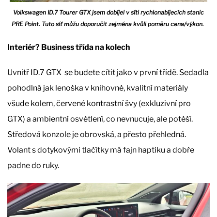
Volkswagen ID.7 Tourer GTX jsem dobíjel v síti rychlonabíjecích stanic
PRE Point. Tuto síť můžu doporučit zejména kvůli poměru cena/výkon.
Interiér? Business třída na kolech
Uvnitř ID.7 GTX se budete cítit jako v první třídě. Sedadla
pohodlná jak lenoška v knihovně, kvalitní materiály
všude kolem, červené kontrastní švy (exkluzivní pro
GTX) a ambientní osvětlení, co nevnucuje, ale potěší.
Středová konzole je obrovská, a přesto přehledná.
Volant s dotykovými tlačítky má fajn haptiku a dobře
padne do ruky.