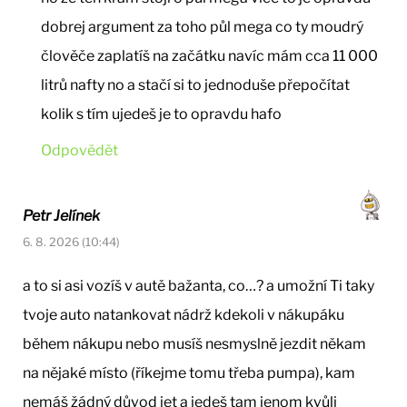
dobrej argument za toho půl mega co ty moudrý
člověče zaplatíš na začátku navíc mám cca 11 000
litrů nafty no a stačí si to jednoduše přepočítat
kolik s tím ujedeš je to opravdu hafo
Odpovědět
Petr Jelínek
6. 8. 2026 (10:44)
a to si asi vozíš v autě bažanta, co…? a umožní Ti taky
tvoje auto natankovat nádrž kdekoli v nákupáku
během nákupu nebo musíš nesmyslně jezdit někam
na nějaké místo (říkejme tomu třeba pumpa), kam
nemáš žádný důvod jet a jedeš tam jenom kvůli