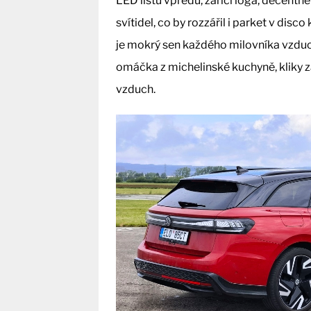
LED lištu vpředu, zářící loga, decentně
svítidel, co by rozzářil i parket v dis
je mokrý sen každého milovníka vzduc
omáčka z michelinské kuchyně, kliky za
vzduch.