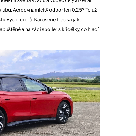
 efektní světla vzadu a vůbec celý arzenál
co klubu. Aerodynamický odpor jen 0,25? To už
hových tunelů. Karoserie hladká jako
puštěné a na zádi spoiler s křidélky, co hladí