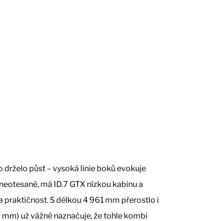
o drželo půst – vysoká linie boků evokuje
š neotesaně, má ID.7 GTX nízkou kabinu a
 a praktičnost. S délkou 4 961 mm přerostlo i
6 mm) už vážně naznačuje, že tohle kombi