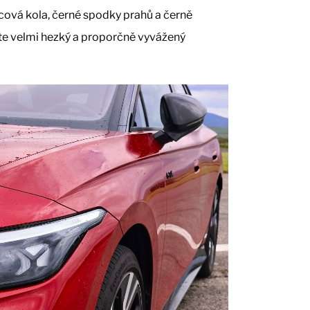
lcová kola, černé spodky prahů a černě
te velmi hezký a proporčně vyvážený