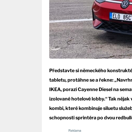
Představte si německého konstruktéra
tabletu, protáhne se a řekne: „Navrh
IKEA, porazí Cayenne Diesel na semaf
izolované hotelové lobby.“ Tak nějak
kombi, které kombinuje siluetu služe
schopnosti sprintéra po dvou redbull