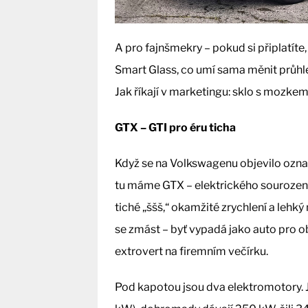
A pro fajnšmekry – pokud si připlatít
Smart Glass, co umí sama měnit průhl
Jak říkají v marketingu: sklo s mozkem
GTX – GTI pro éru ticha
Když se na Volkswagenu objevilo označe
tu máme GTX – elektrického sourozen
tiché „ššš,“ okamžité zrychlení a leh
se zmást – byť vypadá jako auto pro o
extrovert na firemním večírku.
Pod kapotou jsou dva elektromotory. 