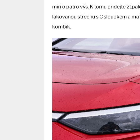
míří o patro výš. K tomu přidejte 21pa
lakovanou střechu s C sloupkem a má
kombík.