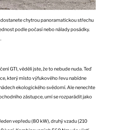
e, dostanete chytrou panoramatickou střechu
ednost podle počasí nebo nálady posádky.
.
ní GTI, věděli jste, že to nebude nuda. Teď
ce, který místo výfukového řevu nabídne
ký nádech ekologického svědomí. Ale nenechte
bchodního zástupce, umí se rozparádit jako
Jeden vepředu (80 kW), druhý vzadu (210