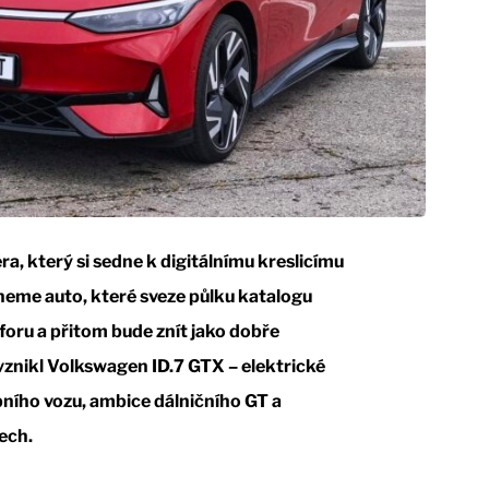
, který si sedne k digitálnímu kreslicímu
neme auto, které sveze půlku katalogu
oru a přitom bude znít jako dobře
 vznikl Volkswagen ID.7 GTX – elektrické
bního vozu, ambice dálničního GT a
ech.