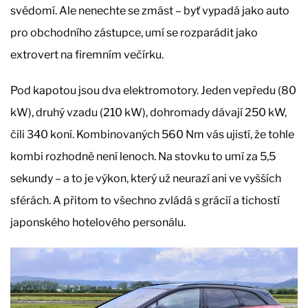
svědomí. Ale nenechte se zmást – byť vypadá jako auto
pro obchodního zástupce, umí se rozparádit jako
extrovert na firemním večírku.
Pod kapotou jsou dva elektromotory. Jeden vepředu (80
kW), druhý vzadu (210 kW), dohromady dávají 250 kW,
čili 340 koní. Kombinovaných 560 Nm vás ujistí, že tohle
kombi rozhodně není lenoch. Na stovku to umí za 5,5
sekundy – a to je výkon, který už neurazí ani ve vyšších
sférách. A přitom to všechno zvládá s grácií a tichostí
japonského hotelového personálu.