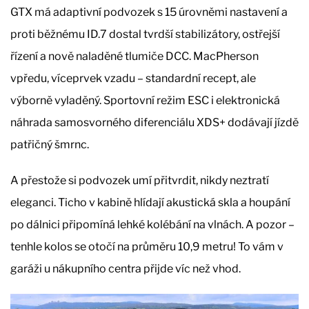
GTX má adaptivní podvozek s 15 úrovněmi nastavení a
proti běžnému ID.7 dostal tvrdší stabilizátory, ostřejší
řízení a nově naladěné tlumiče DCC. MacPherson
vpředu, víceprvek vzadu – standardní recept, ale
výborně vyladěný. Sportovní režim ESC i elektronická
náhrada samosvorného diferenciálu XDS+ dodávají jízdě
patřičný šmrnc.
A přestože si podvozek umí přitvrdit, nikdy neztratí
eleganci. Ticho v kabině hlídají akustická skla a houpání
po dálnici připomíná lehké kolébání na vlnách. A pozor –
tenhle kolos se otočí na průměru 10,9 metru! To vám v
garáži u nákupního centra přijde víc než vhod.