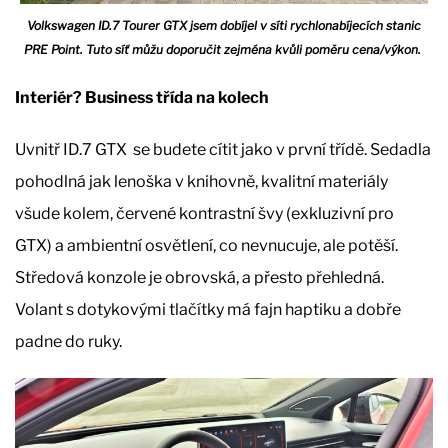
Volkswagen ID.7 Tourer GTX jsem dobíjel v síti rychlonabíjecích stanic
PRE Point. Tuto síť můžu doporučit zejména kvůli poměru cena/výkon.
Interiér? Business třída na kolech
Uvnitř ID.7 GTX se budete cítit jako v první třídě. Sedadla
pohodlná jak lenoška v knihovně, kvalitní materiály
všude kolem, červené kontrastní švy (exkluzivní pro
GTX) a ambientní osvětlení, co nevnucuje, ale potěší.
Středová konzole je obrovská, a přesto přehledná.
Volant s dotykovými tlačítky má fajn haptiku a dobře
padne do ruky.