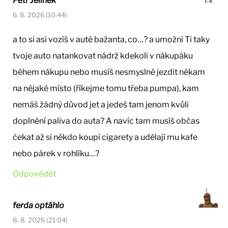
Petr Jelínek
6. 8. 2026 (10:44)
a to si asi vozíš v autě bažanta, co…? a umožní Ti taky
tvoje auto natankovat nádrž kdekoli v nákupáku
během nákupu nebo musíš nesmyslně jezdit někam
na nějaké místo (říkejme tomu třeba pumpa), kam
nemáš žádný důvod jet a jedeš tam jenom kvůli
doplnění paliva do auta? A navíc tam musíš občas
čekat až si někdo koupí cigarety a udělají mu kafe
nebo párek v rohlíku…?
Odpovědět
ferda optáhlo
8. 8. 2026 (21:04)