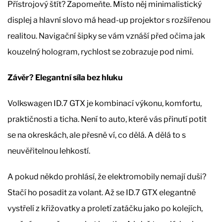
Přístrojový štít? Zapomeňte. Místo něj minimalistický
displej a hlavní slovo má head-up projektor s rozšířenou
realitou. Navigační šipky se vám vznáší před očima jak
kouzelný hologram, rychlost se zobrazuje pod nimi.
Závěr? Elegantní síla bez hluku
Volkswagen ID.7 GTX je kombinací výkonu, komfortu,
praktičnosti a ticha. Není to auto, které vás přinutí potit
se na okreskách, ale přesně ví, co dělá. A dělá to s
neuvěřitelnou lehkostí.
A pokud někdo prohlásí, že elektromobily nemají duši?
Stačí ho posadit za volant. Až se ID.7 GTX elegantně
vystřelí z křižovatky a proletí zatáčku jako po kolejích,