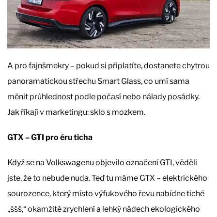
A pro fajnšmekry – pokud si připlatíte, dostanete chytrou
panoramatickou střechu Smart Glass, co umí sama
měnit průhlednost podle počasí nebo nálady posádky.
Jak říkají v marketingu: sklo s mozkem.
GTX – GTI pro éru ticha
Když se na Volkswagenu objevilo označení GTI, věděli
jste, že to nebude nuda. Teď tu máme GTX – elektrického
sourozence, který místo výfukového řevu nabídne tiché
„ššš,“ okamžité zrychlení a lehký nádech ekologického