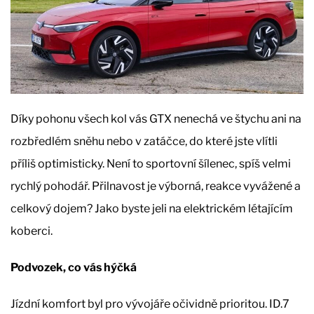
Díky pohonu všech kol vás GTX nenechá ve štychu ani na
rozbředlém sněhu nebo v zatáčce, do které jste vlítli
příliš optimisticky. Není to sportovní šílenec, spíš velmi
rychlý pohodář. Přilnavost je výborná, reakce vyvážené a
celkový dojem? Jako byste jeli na elektrickém létajícím
koberci.
Podvozek, co vás hýčká
Jízdní komfort byl pro vývojáře očividně prioritou. ID.7