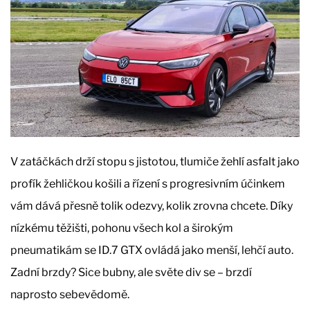
V zatáčkách drží stopu s jistotou, tlumiče žehlí asfalt jako
profík žehličkou košili a řízení s progresivním účinkem
vám dává přesně tolik odezvy, kolik zrovna chcete. Díky
nízkému těžišti, pohonu všech kol a širokým
pneumatikám se ID.7 GTX ovládá jako menší, lehčí auto.
Zadní brzdy? Sice bubny, ale světe div se – brzdí
naprosto sebevědomě.