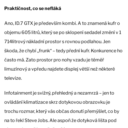
Praktičnost, co se nefláká
Ano, ID.7 GTX je především kombi. A to znamená kufr o
objemu 605 litrů, který se po sklopení sedadel změní v 1
714litrový nákladní prostor s rovnou podlahou. Jen
škoda, že chybí „frunk“ – tedy přední kufr. Konkurence ho
často má. Zato prostor pro nohy vzadu je téměř
limuzínový a vpředu najdete displej větší než některé
televize.
Infotainment je svižný, přehledný a nezamrzá – jen to
ovládání klimatizace skrz dotykovou obrazovku je
trochu rozmar, který vás občas donutí přemýšlet, co by
na to řekl Steve Jobs. Ale aspoň že dotyková lišta pod