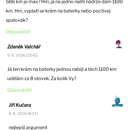
586 km je max? Hm, já na jedno nalití nádrže dám 1100
km. Hm, vyplatí se krám na baterky nebo poctivej
spalovák?
Odpovědět
Zdeněk Valchář
5. 8. 2026 (19:42)
Já ten krám na baterky jednou nabiji a těch 1100 km
udělám za 8 stovek. Za kolik Vy?
Odpovědět
Jiří Kučera
6. 8. 2026 (8:27)
nejlepší argument