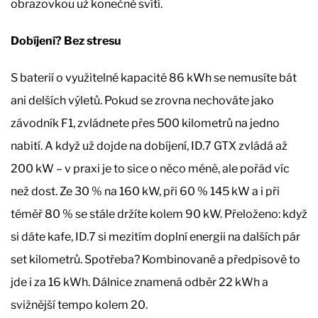
obrazovkou už konečně svítí.
Dobíjení? Bez stresu
S baterií o využitelné kapacitě 86 kWh se nemusíte bát
ani delších výletů. Pokud se zrovna nechováte jako
závodník F1, zvládnete přes 500 kilometrů na jedno
nabití. A když už dojde na dobíjení, ID.7 GTX zvládá až
200 kW – v praxi je to sice o něco méně, ale pořád víc
než dost. Ze 30 % na 160 kW, při 60 % 145 kW a i při
téměř 80 % se stále držíte kolem 90 kW. Přeloženo: když
si dáte kafe, ID.7 si mezitím doplní energii na dalších pár
set kilometrů. Spotřeba? Kombinovaně a předpisově to
jde i za 16 kWh. Dálnice znamená odběr 22 kWh a
svižnější tempo kolem 20.