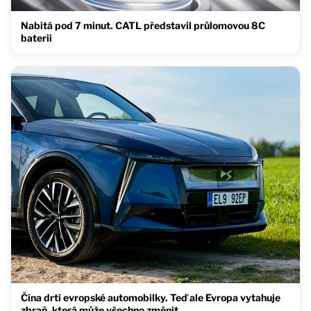
Nabitá pod 7 minut. CATL představil průlomovou 8C
baterii
Čína drtí evropské automobilky. Teď ale Evropa vytahuje
zbraň, která může všechno změnit