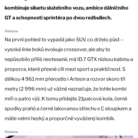
kombinuje siluetu služebního vozu, ambice dálničního
GT a schopnosti sprintéra po dvou redbullech.
Na první pohled to vypadá jako SUV, co drželo půst –
vysoká linie boků evokuje crossover, ale aby to
nepůsobilo příliš neotesaně, má ID.7 GTX nízkou kabinu a
proporce, které přesně cílí mezi sport a praktičnost. S
délkou 4 961 mm přerostlo i Arteon a rozvor skoro tři
metry (2 996 mm) už vážně naznačuje, že tohle kombi
míří o patro výš. K tomu přidejte 21palcová kola, černé
spodky prahů a černě lakovanou střechu s C sloupkem a
máte velmi hezký a proporčně vyvážený kombík.