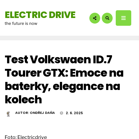
hledáte?:
ELECTRIC DRIVE
the future is now
Test Volkswaen ID.7
Tourer GTX: Emoce na
baterky, elegance na
kolech
AUTOR:
ONDŘEJ DAŇA
2. 6. 2025
Foto: Electricdrive