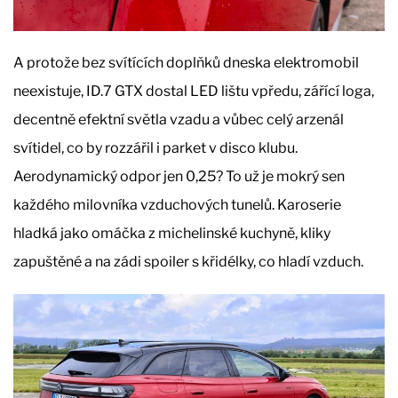
A protože bez svítících doplňků dneska elektromobil
neexistuje, ID.7 GTX dostal LED lištu vpředu, zářící loga,
decentně efektní světla vzadu a vůbec celý arzenál
svítidel, co by rozzářil i parket v disco klubu.
Aerodynamický odpor jen 0,25? To už je mokrý sen
každého milovníka vzduchových tunelů. Karoserie
hladká jako omáčka z michelinské kuchyně, kliky
zapuštěné a na zádi spoiler s křidélky, co hladí vzduch.