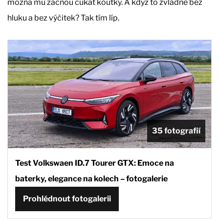
možná mu začnou cukat koutky. A když to zvládne bez
hluku a bez výčitek? Tak tím líp.
35 fotografií
Test Volkswaen ID.7 Tourer GTX: Emoce na
baterky, elegance na kolech – fotogalerie
Prohlédnout fotogalerii