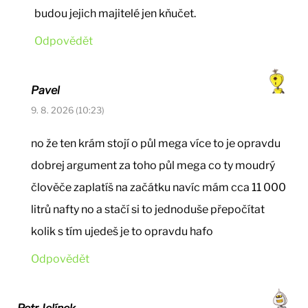
budou jejich majitelé jen kňučet.
Odpovědět
Pavel
9. 8. 2026 (10:23)
no že ten krám stojí o půl mega více to je opravdu
dobrej argument za toho půl mega co ty moudrý
člověče zaplatíš na začátku navíc mám cca 11 000
litrů nafty no a stačí si to jednoduše přepočítat
kolik s tím ujedeš je to opravdu hafo
Odpovědět