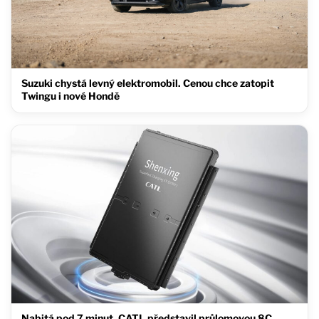
Suzuki chystá levný elektromobil. Cenou chce zatopit
Twingu i nové Hondě
Nabitá pod 7 minut. CATL představil průlomovou 8C