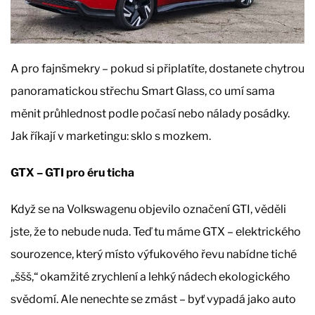
A pro fajnšmekry – pokud si připlatíte, dostanete chytrou
panoramatickou střechu Smart Glass, co umí sama
měnit průhlednost podle počasí nebo nálady posádky.
Jak říkají v marketingu: sklo s mozkem.
GTX – GTI pro éru ticha
Když se na Volkswagenu objevilo označení GTI, věděli
jste, že to nebude nuda. Teď tu máme GTX – elektrického
sourozence, který místo výfukového řevu nabídne tiché
„ššš,“ okamžité zrychlení a lehký nádech ekologického
svědomí. Ale nenechte se zmást – byť vypadá jako auto