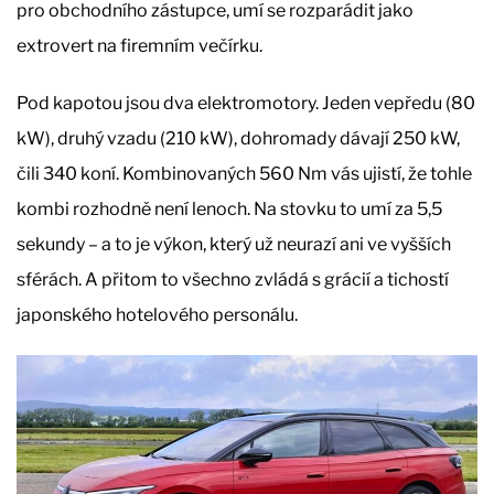
pro obchodního zástupce, umí se rozparádit jako
extrovert na firemním večírku.
Pod kapotou jsou dva elektromotory. Jeden vepředu (80
kW), druhý vzadu (210 kW), dohromady dávají 250 kW,
čili 340 koní. Kombinovaných 560 Nm vás ujistí, že tohle
kombi rozhodně není lenoch. Na stovku to umí za 5,5
sekundy – a to je výkon, který už neurazí ani ve vyšších
sférách. A přitom to všechno zvládá s grácií a tichostí
japonského hotelového personálu.