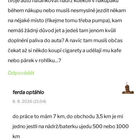
tvoje auto natankovat nádrž kdekoli v nákupáku
během nákupu nebo musíš nesmyslně jezdit někam
na nějaké místo (říkejme tomu třeba pumpa), kam
nemáš žádný důvod jet a jedeš tam jenom kvůli
doplnění paliva do auta? A navíc tam musíš občas
čekat až si někdo koupí cigarety a udělají mu kafe
nebo párek v rohlíku…?
Odpovědět
ferda optáhlo
8. 8. 2026 (21:04)
do práce to mám 7 km, do obchodu 3,5 km je mi
jedno jestli na nádrž/baterku ujedu 500 nebo 1000
km