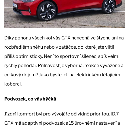
Díky pohonu všech kol vás GTX nenechá ve štychu ani na
rozbředlém sněhu nebo v zatáčce, do které jste vlítli
příliš optimisticky. Není to sportovní šílenec, spíš velmi
rychlý pohodář. Přilnavost je výborná, reakce vyvážené a
celkový dojem? Jako byste jeli na elektrickém létajícím
koberci.
Podvozek, co vás hýčká
Jízdní komfort byl pro vývojáře očividně prioritou. ID.7
GTX má adaptivní podvozek s 15 úrovněmi nastavení a