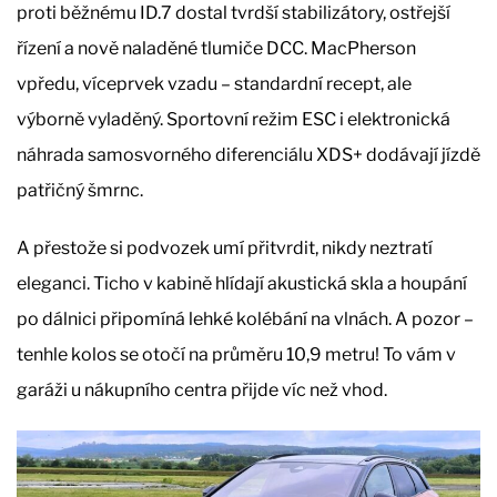
proti běžnému ID.7 dostal tvrdší stabilizátory, ostřejší
řízení a nově naladěné tlumiče DCC. MacPherson
vpředu, víceprvek vzadu – standardní recept, ale
výborně vyladěný. Sportovní režim ESC i elektronická
náhrada samosvorného diferenciálu XDS+ dodávají jízdě
patřičný šmrnc.
A přestože si podvozek umí přitvrdit, nikdy neztratí
eleganci. Ticho v kabině hlídají akustická skla a houpání
po dálnici připomíná lehké kolébání na vlnách. A pozor –
tenhle kolos se otočí na průměru 10,9 metru! To vám v
garáži u nákupního centra přijde víc než vhod.