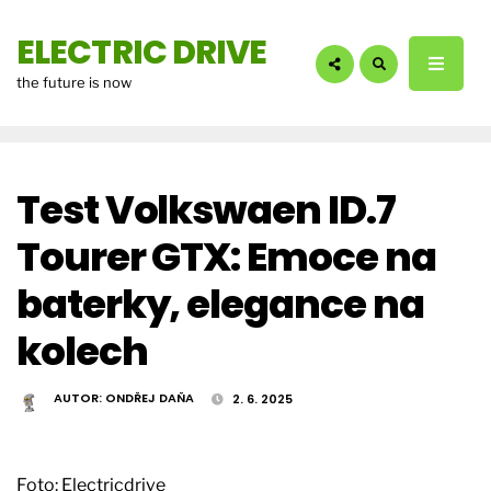
hledáte?:
ELECTRIC DRIVE
the future is now
Test Volkswaen ID.7
Tourer GTX: Emoce na
baterky, elegance na
kolech
AUTOR:
ONDŘEJ DAŇA
2. 6. 2025
Foto: Electricdrive