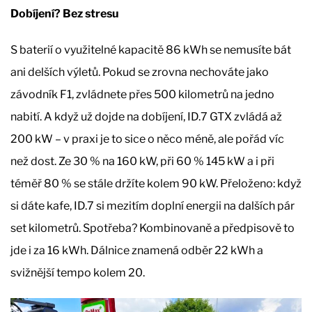
Dobíjení? Bez stresu
S baterií o využitelné kapacitě 86 kWh se nemusíte bát
ani delších výletů. Pokud se zrovna nechováte jako
závodník F1, zvládnete přes 500 kilometrů na jedno
nabití. A když už dojde na dobíjení, ID.7 GTX zvládá až
200 kW – v praxi je to sice o něco méně, ale pořád víc
než dost. Ze 30 % na 160 kW, při 60 % 145 kW a i při
téměř 80 % se stále držíte kolem 90 kW. Přeloženo: když
si dáte kafe, ID.7 si mezitím doplní energii na dalších pár
set kilometrů. Spotřeba? Kombinovaně a předpisově to
jde i za 16 kWh. Dálnice znamená odběr 22 kWh a
svižnější tempo kolem 20.