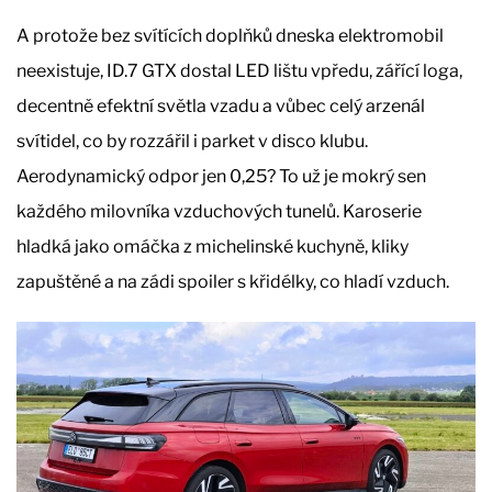
A protože bez svítících doplňků dneska elektromobil
neexistuje, ID.7 GTX dostal LED lištu vpředu, zářící loga,
decentně efektní světla vzadu a vůbec celý arzenál
svítidel, co by rozzářil i parket v disco klubu.
Aerodynamický odpor jen 0,25? To už je mokrý sen
každého milovníka vzduchových tunelů. Karoserie
hladká jako omáčka z michelinské kuchyně, kliky
zapuštěné a na zádi spoiler s křidélky, co hladí vzduch.