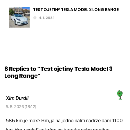
TEST OJETINY TESLA MODEL 3 LONG RANGE
4. 1. 2024
8 Replies to “Test ojetiny Tesla Model 3
Long Range”
Xim Durdil
5. 8. 2026 (18:12)
586 km je max? Hm, já na jedno nalití nádrže dám 1100
km. Hm, vyplatí se krám na baterky nebo poctivej