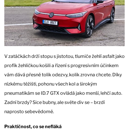
V zatáčkách drží stopu s jistotou, tlumiče žehlí asfalt jako
profík žehličkou košili a řízení s progresivním účinkem
vám dává přesně tolik odezvy, kolik zrovna chcete. Díky
nízkému těžišti, pohonu všech kol a širokým
pneumatikám se ID.7 GTX ovládá jako menší, lehčí auto.
Zadní brzdy? Sice bubny, ale světe div se – brzdí
naprosto sebevědomě.
Praktičnost, co se nefláká