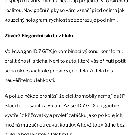
displej a hlavní slovo má head-up projektor s rozšířenou
realitou. Navigační šipky se vám vznáší před očima jak
kouzelný hologram, rychlost se zobrazuje pod nimi.
Závěr? Elegantní síla bez hluku
Volkswagen ID.7 GTX je kombinací výkonu, komfortu,
praktičnosti a ticha. Není to auto, které vás přinutí potit
se na okreskách, ale přesně ví, co dělá. A dělá to s
neuvěřitelnou lehkostí.
A pokud někdo prohlásí, že elektromobily nemají duši?
Stačí ho posadit za volant. Až se ID.7 GTX elegantně
vystřelí z křižovatky a proletí zatáčku jako po kolejích,
možná mu začnou cukat koutky. A když to zvládne bez
hluku a bez výčitek? Tak tím líp.