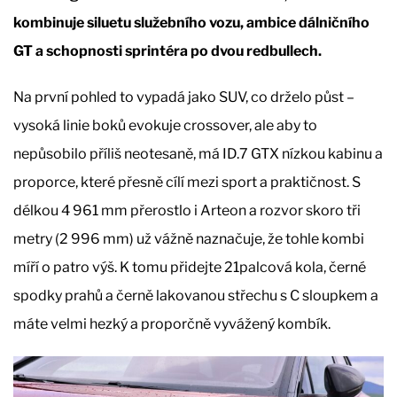
kombinuje siluetu služebního vozu, ambice dálničního
GT a schopnosti sprintéra po dvou redbullech.
Na první pohled to vypadá jako SUV, co drželo půst –
vysoká linie boků evokuje crossover, ale aby to
nepůsobilo příliš neotesaně, má ID.7 GTX nízkou kabinu a
proporce, které přesně cílí mezi sport a praktičnost. S
délkou 4 961 mm přerostlo i Arteon a rozvor skoro tři
metry (2 996 mm) už vážně naznačuje, že tohle kombi
míří o patro výš. K tomu přidejte 21palcová kola, černé
spodky prahů a černě lakovanou střechu s C sloupkem a
máte velmi hezký a proporčně vyvážený kombík.