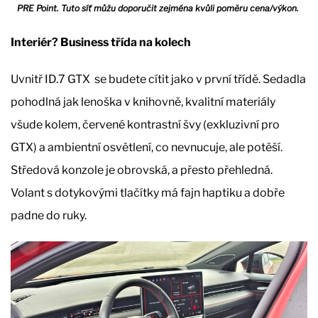
PRE Point. Tuto síť můžu doporučit zejména kvůli poměru cena/výkon.
Interiér? Business třída na kolech
Uvnitř ID.7 GTX se budete cítit jako v první třídě. Sedadla
pohodlná jak lenoška v knihovně, kvalitní materiály
všude kolem, červené kontrastní švy (exkluzivní pro
GTX) a ambientní osvětlení, co nevnucuje, ale potěší.
Středová konzole je obrovská, a přesto přehledná.
Volant s dotykovými tlačítky má fajn haptiku a dobře
padne do ruky.