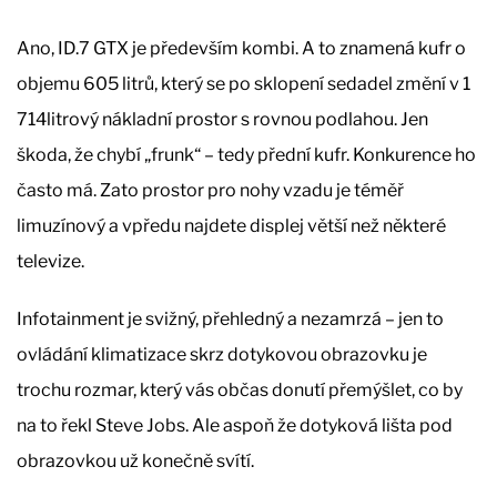
Ano, ID.7 GTX je především kombi. A to znamená kufr o
objemu 605 litrů, který se po sklopení sedadel změní v 1
714litrový nákladní prostor s rovnou podlahou. Jen
škoda, že chybí „frunk“ – tedy přední kufr. Konkurence ho
často má. Zato prostor pro nohy vzadu je téměř
limuzínový a vpředu najdete displej větší než některé
televize.
Infotainment je svižný, přehledný a nezamrzá – jen to
ovládání klimatizace skrz dotykovou obrazovku je
trochu rozmar, který vás občas donutí přemýšlet, co by
na to řekl Steve Jobs. Ale aspoň že dotyková lišta pod
obrazovkou už konečně svítí.