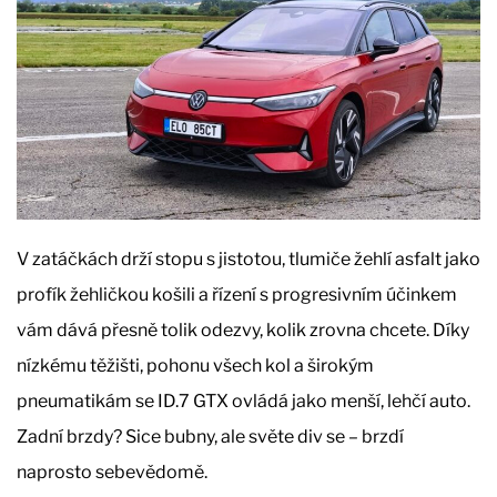
V zatáčkách drží stopu s jistotou, tlumiče žehlí asfalt jako
profík žehličkou košili a řízení s progresivním účinkem
vám dává přesně tolik odezvy, kolik zrovna chcete. Díky
nízkému těžišti, pohonu všech kol a širokým
pneumatikám se ID.7 GTX ovládá jako menší, lehčí auto.
Zadní brzdy? Sice bubny, ale světe div se – brzdí
naprosto sebevědomě.