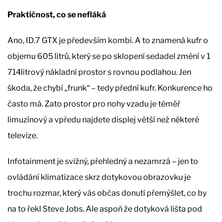
Praktičnost, co se nefláká
Ano, ID.7 GTX je především kombi. A to znamená kufr o
objemu 605 litrů, který se po sklopení sedadel změní v 1
714litrový nákladní prostor s rovnou podlahou. Jen
škoda, že chybí „frunk“ – tedy přední kufr. Konkurence ho
často má. Zato prostor pro nohy vzadu je téměř
limuzínový a vpředu najdete displej větší než některé
televize.
Infotainment je svižný, přehledný a nezamrzá – jen to
ovládání klimatizace skrz dotykovou obrazovku je
trochu rozmar, který vás občas donutí přemýšlet, co by
na to řekl Steve Jobs. Ale aspoň že dotyková lišta pod