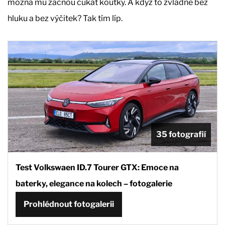
možná mu začnou cukat koutky. A když to zvládne bez
hluku a bez výčitek? Tak tím líp.
35 fotografií
Test Volkswaen ID.7 Tourer GTX: Emoce na
baterky, elegance na kolech – fotogalerie
Prohlédnout fotogalerii