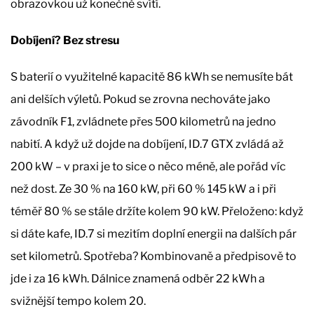
obrazovkou už konečně svítí.
Dobíjení? Bez stresu
S baterií o využitelné kapacitě 86 kWh se nemusíte bát
ani delších výletů. Pokud se zrovna nechováte jako
závodník F1, zvládnete přes 500 kilometrů na jedno
nabití. A když už dojde na dobíjení, ID.7 GTX zvládá až
200 kW – v praxi je to sice o něco méně, ale pořád víc
než dost. Ze 30 % na 160 kW, při 60 % 145 kW a i při
téměř 80 % se stále držíte kolem 90 kW. Přeloženo: když
si dáte kafe, ID.7 si mezitím doplní energii na dalších pár
set kilometrů. Spotřeba? Kombinovaně a předpisově to
jde i za 16 kWh. Dálnice znamená odběr 22 kWh a
svižnější tempo kolem 20.