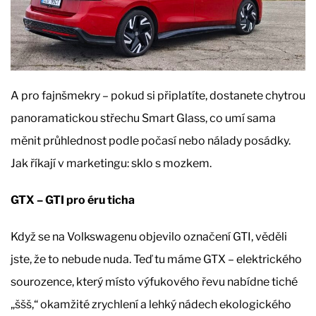
A pro fajnšmekry – pokud si připlatíte, dostanete chytrou
panoramatickou střechu Smart Glass, co umí sama
měnit průhlednost podle počasí nebo nálady posádky.
Jak říkají v marketingu: sklo s mozkem.
GTX – GTI pro éru ticha
Když se na Volkswagenu objevilo označení GTI, věděli
jste, že to nebude nuda. Teď tu máme GTX – elektrického
sourozence, který místo výfukového řevu nabídne tiché
„ššš,“ okamžité zrychlení a lehký nádech ekologického