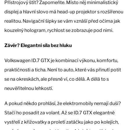
Přístrojový štít? Zapomeňte. Místo něj minimalistický
displej a hlavní slovo má head-up projektor s rozšířenou
realitou. Navigační šipky se vám vznáší před očima jak
kouzelný hologram, rychlost se zobrazuje pod nimi.
Závěr? Elegantní síla bez hluku
Volkswagen ID.7 GTX je kombinací výkonu, komfortu,
praktičnosti a ticha. Není to auto, které vás přinutí potit
se na okreskách, ale přesně ví, co dělá. A dělá to s
neuvěřitelnou lehkostí.
A pokud někdo prohlásí, že elektromobily nemají duši?
Stačí ho posadit za volant. Až se ID.7 GTX elegantně
vystřelí z křižovatky a proletí zatáčku jako po kolejích,