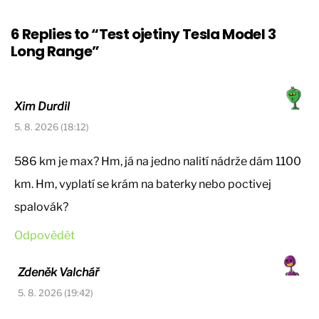
6 Replies to “Test ojetiny Tesla Model 3
Long Range”
Xim Durdil
5. 8. 2026 (18:12)
586 km je max? Hm, já na jedno nalití nádrže dám 1100
km. Hm, vyplatí se krám na baterky nebo poctivej
spalovák?
Odpovědět
Zdeněk Valchář
5. 8. 2026 (19:42)