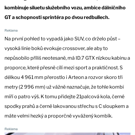
kombinuje siluetu služebního vozu, ambice dálničního
GT a schopnosti sprintéra po dvou redbullech.
Na první pohled to vypadá jako SUV, co drželo půst –
vysoká linie boků evokuje crossover, ale aby to
nepůsobilo příliš neotesaně, má ID.7 GTX nízkou kabinu a
proporce, které přesně cílí mezi sport a praktičnost. S
délkou 4 961 mm přerostlo i Arteon a rozvor skoro tři
metry (2 996 mm) už vážně naznačuje, že tohle kombi
míří o patro výš. K tomu přidejte 21palcová kola, černé
spodky prahů a černě lakovanou střechu s C sloupkem a
máte velmi hezký a proporčně vyvážený kombík.