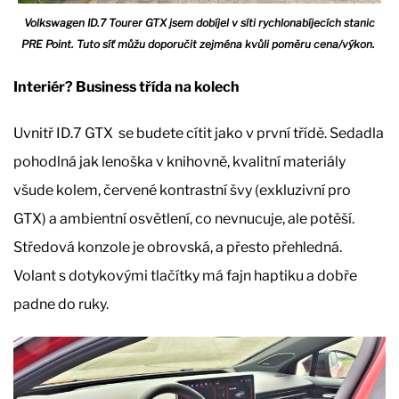
Volkswagen ID.7 Tourer GTX jsem dobíjel v síti rychlonabíjecích stanic
PRE Point. Tuto síť můžu doporučit zejména kvůli poměru cena/výkon.
Interiér? Business třída na kolech
Uvnitř ID.7 GTX se budete cítit jako v první třídě. Sedadla
pohodlná jak lenoška v knihovně, kvalitní materiály
všude kolem, červené kontrastní švy (exkluzivní pro
GTX) a ambientní osvětlení, co nevnucuje, ale potěší.
Středová konzole je obrovská, a přesto přehledná.
Volant s dotykovými tlačítky má fajn haptiku a dobře
padne do ruky.