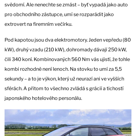
svědomí. Ale nenechte se zmást – byť vypadá jako auto
pro obchodního zástupce, umí se rozparádit jako
extrovert na firemním večírku.
Pod kapotou jsou dva elektromotory. Jeden vepředu (80
kW), druhý vzadu (210 kW), dohromady dávají 250 kW,
čili 340 koní. Kombinovaných 560 Nm vás ujistí, že tohle
kombi rozhodně není lenoch. Na stovku to umí za 5,5
sekundy – a to je výkon, který už neurazí ani ve vyšších
sférách. A přitom to všechno zvládá s grácií a tichostí
japonského hotelového personálu.