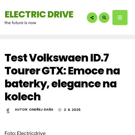
hledáte?:
ELECTRIC DRIVE
the future is now
Test Volkswaen ID.7
Tourer GTX: Emoce na
baterky, elegance na
kolech
AUTOR:
ONDŘEJ DAŇA
2. 6. 2025
Foto: Electricdrive