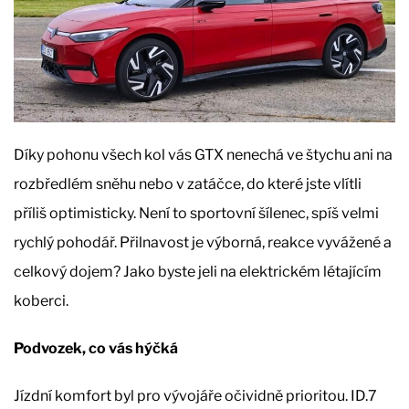
Díky pohonu všech kol vás GTX nenechá ve štychu ani na
rozbředlém sněhu nebo v zatáčce, do které jste vlítli
příliš optimisticky. Není to sportovní šílenec, spíš velmi
rychlý pohodář. Přilnavost je výborná, reakce vyvážené a
celkový dojem? Jako byste jeli na elektrickém létajícím
koberci.
Podvozek, co vás hýčká
Jízdní komfort byl pro vývojáře očividně prioritou. ID.7