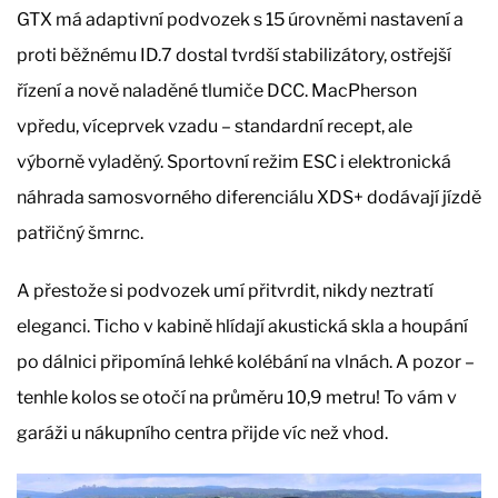
GTX má adaptivní podvozek s 15 úrovněmi nastavení a
proti běžnému ID.7 dostal tvrdší stabilizátory, ostřejší
řízení a nově naladěné tlumiče DCC. MacPherson
vpředu, víceprvek vzadu – standardní recept, ale
výborně vyladěný. Sportovní režim ESC i elektronická
náhrada samosvorného diferenciálu XDS+ dodávají jízdě
patřičný šmrnc.
A přestože si podvozek umí přitvrdit, nikdy neztratí
eleganci. Ticho v kabině hlídají akustická skla a houpání
po dálnici připomíná lehké kolébání na vlnách. A pozor –
tenhle kolos se otočí na průměru 10,9 metru! To vám v
garáži u nákupního centra přijde víc než vhod.