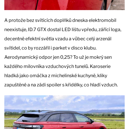
A protože bez svítících doplňků dneska elektromobil
neexistuje, ID.7 GTX dostal LED lištu vpředu, zářící loga,
decentně efektní světla vzadu a vůbec celý arzenál
svítidel, co by rozzářil i parket v disco klubu.
Aerodynamický odpor jen 0,25? To už je mokrý sen
každého milovníka vzduchových tunelů. Karoserie
hladká jako omáčka z michelinské kuchyně, kliky
zapuštěné a na zádi spoiler s křidélky, co hladí vzduch.