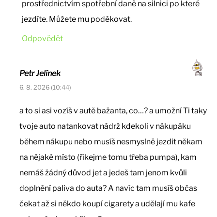
prostřednictvím spotřební daně na silnici po které
jezdíte. Můžete mu poděkovat.
Odpovědět
Petr Jelínek
6. 8. 2026 (10:44)
a to si asi vozíš v autě bažanta, co…? a umožní Ti taky
tvoje auto natankovat nádrž kdekoli v nákupáku
během nákupu nebo musíš nesmyslně jezdit někam
na nějaké místo (říkejme tomu třeba pumpa), kam
nemáš žádný důvod jet a jedeš tam jenom kvůli
doplnění paliva do auta? A navíc tam musíš občas
čekat až si někdo koupí cigarety a udělají mu kafe