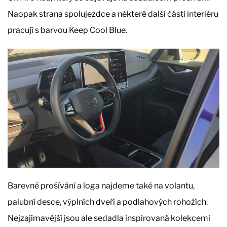
Naopak strana spolujezdce a některé další části interiéru
pracují s barvou Keep Cool Blue.
Barevné prošívání a loga najdeme také na volantu,
palubní desce, výplních dveří a podlahových rohožích.
Nejzajímavější jsou ale sedadla inspirovaná kolekcemi