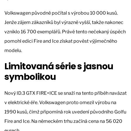
Volkswagen původně počítal s výrobou 10 000 kusů.
Jenže zájem zákazníků byl výrazně vyšší, takže nakonec
vzniklo 16 700 exemplářů. Právě tento nečekaný úspěch
pomohl edici Fire and Ice získat pověst výjimečného
modelu.
Limitovaná série s jasnou
symbolikou
Nový ID.3 GTX FIRE+ICE se snaží na tento příběh navázat
v elektrické éře. Volkswagen proto omezil výrobu na
1990 kusů, čímž připomíná rok uvedení původního Golfu
Fire and Ice. Na německém trhu začíná cena na 56 020
eurech.