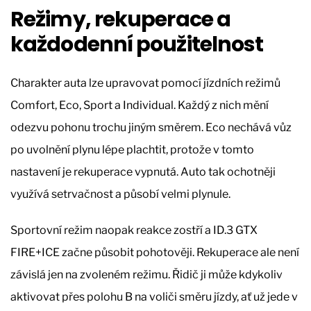
Režimy, rekuperace a
každodenní použitelnost
Charakter auta lze upravovat pomocí jízdních režimů
Comfort, Eco, Sport a Individual. Každý z nich mění
odezvu pohonu trochu jiným směrem. Eco nechává vůz
po uvolnění plynu lépe plachtit, protože v tomto
nastavení je rekuperace vypnutá. Auto tak ochotněji
využívá setrvačnost a působí velmi plynule.
Sportovní režim naopak reakce zostří a ID.3 GTX
FIRE+ICE začne působit pohotověji. Rekuperace ale není
závislá jen na zvoleném režimu. Řidič ji může kdykoliv
aktivovat přes polohu B na voliči směru jízdy, ať už jede v