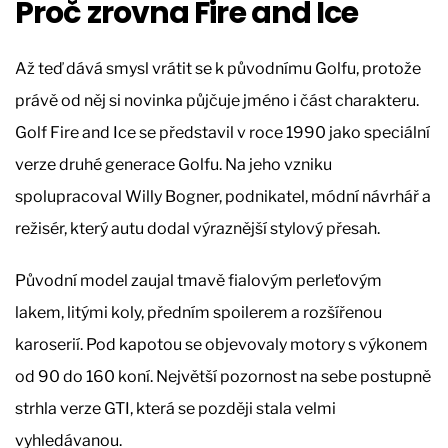
Proč zrovna Fire and Ice
Až teď dává smysl vrátit se k původnímu Golfu, protože
právě od něj si novinka půjčuje jméno i část charakteru.
Golf Fire and Ice se představil v roce 1990 jako speciální
verze druhé generace Golfu. Na jeho vzniku
spolupracoval Willy Bogner, podnikatel, módní návrhář a
režisér, který autu dodal výraznější stylový přesah.
Původní model zaujal tmavě fialovým perleťovým
lakem, litými koly, předním spoilerem a rozšířenou
karoserií. Pod kapotou se objevovaly motory s výkonem
od 90 do 160 koní. Největší pozornost na sebe postupně
strhla verze GTI, která se později stala velmi
vyhledávanou.