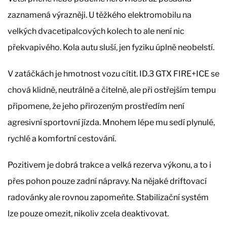
zaznamená výrazněji. U těžkého elektromobilu na
velkých dvacetipalcových kolech to ale není nic
překvapivého. Kola autu sluší, jen fyziku úplně neobelstí.
V zatáčkách je hmotnost vozu cítit. ID.3 GTX FIRE+ICE se
chová klidně, neutrálně a čitelně, ale při ostřejším tempu
připomene, že jeho přirozeným prostředím není
agresivní sportovní jízda. Mnohem lépe mu sedí plynulé,
rychlé a komfortní cestování.
Pozitivem je dobrá trakce a velká rezerva výkonu, a to i
přes pohon pouze zadní nápravy. Na nějaké driftovací
radovánky ale rovnou zapomeňte. Stabilizační systém
lze pouze omezit, nikoliv zcela deaktivovat.