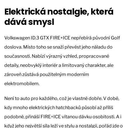
Elektrická nostalgie, která
dává smysl
Volkswagen ID.3 GTX FIRE+ICE nepřebírá původní Golf
doslova. Místo toho se snaží převést jeho náladu do
současnosti. Nabízí výrazný vzhled, propracované
detaily, neobvyklý interiér a limitovaný charakter, ale
zároveň zůstává použitelným moderním
elektromobilem.
Není to auto pro každého, což je vlastně dobře. V době,
kdy mnoho elektrických hatchbacků působí až příliš
podobně, přináší FIRE+ICE vítanou dávku osobitosti. A i
když jeho největší síla leží ve stylu a nostalgii, pořád jde o