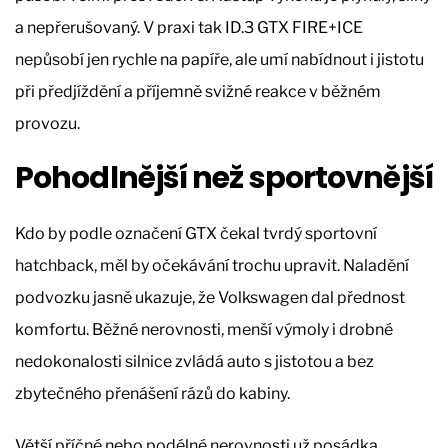
a nepřerušovaný. V praxi tak ID.3 GTX FIRE+ICE
nepůsobí jen rychle na papíře, ale umí nabídnout i jistotu
při předjíždění a příjemně svižné reakce v běžném
provozu.
Pohodlnější než sportovnější
Kdo by podle označení GTX čekal tvrdý sportovní
hatchback, měl by očekávání trochu upravit. Naladění
podvozku jasně ukazuje, že Volkswagen dal přednost
komfortu. Běžné nerovnosti, menší výmoly i drobné
nedokonalosti silnice zvládá auto s jistotou a bez
zbytečného přenášení rázů do kabiny.
Větší příčné nebo podélné nerovnosti už posádka