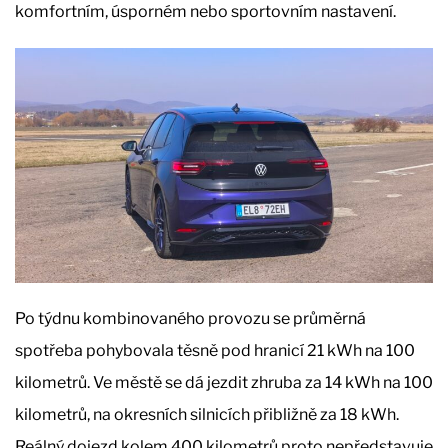
komfortním, úsporném nebo sportovním nastavení.
Po týdnu kombinovaného provozu se průměrná
spotřeba pohybovala těsně pod hranicí 21 kWh na 100
kilometrů. Ve městě se dá jezdit zhruba za 14 kWh na 100
kilometrů, na okresních silnicích přibližně za 18 kWh.
Reálný dojezd kolem 400 kilometrů proto nepředstavuje