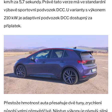
km/h za 5,7 sekundy. Právě tato verze má ve standardní
výbavě sportovní podvozek DCC. U varianty s výkonem
210 kW je adaptivní podvozek DCC dostupný za
příplatek.
Přestože hmotnost auta přesahuje dvě tuny, zrychlení
působí velmi přesvědčivě. Nástup výkonu je plynulý, silný