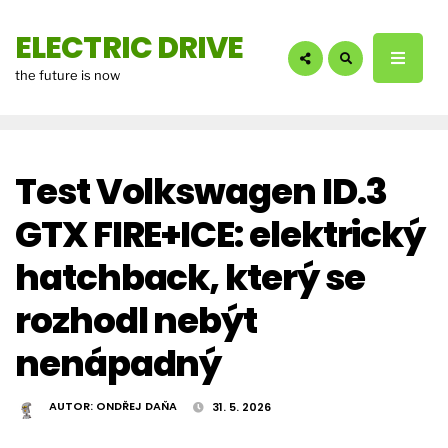
hledáte?:
ELECTRIC DRIVE
the future is now
Test Volkswagen ID.3
GTX FIRE+ICE: elektrický
hatchback, který se
rozhodl nebýt
nenápadný
AUTOR:
ONDŘEJ DAŇA
31. 5. 2026