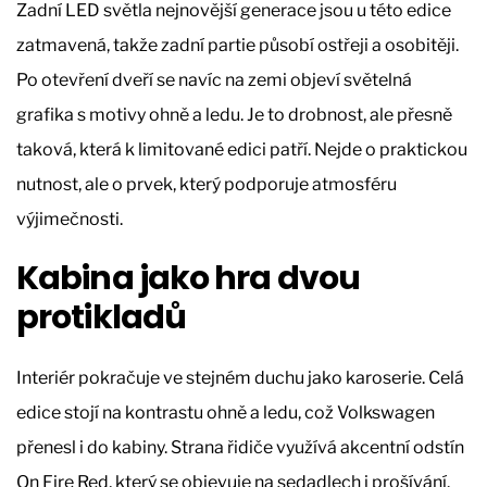
Zadní LED světla nejnovější generace jsou u této edice
zatmavená, takže zadní partie působí ostřeji a osobitěji.
Po otevření dveří se navíc na zemi objeví světelná
grafika s motivy ohně a ledu. Je to drobnost, ale přesně
taková, která k limitované edici patří. Nejde o praktickou
nutnost, ale o prvek, který podporuje atmosféru
výjimečnosti.
Kabina jako hra dvou
protikladů
Interiér pokračuje ve stejném duchu jako karoserie. Celá
edice stojí na kontrastu ohně a ledu, což Volkswagen
přenesl i do kabiny. Strana řidiče využívá akcentní odstín
On Fire Red, který se objevuje na sedadlech i prošívání.