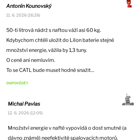
Antonín Kounovský
11. 6. 2026 (16:26)
50-ti litrová nádrž s naftou váží asi 60 kg.
Kdybychom chtěli uložit do LiIon baterie stejné
množství energie, vážila by 1,3 tuny.
O ceně ani nemluvím.
To se CATL bude muset hodně snažit…
ODPOVĚDĚT
Michal Pavlas
12. 6. 2026 (12:05)
Množství energie v naftě vypovídá o dost smutné (a
dávno známé) neefektivitě spalovacích motorů.