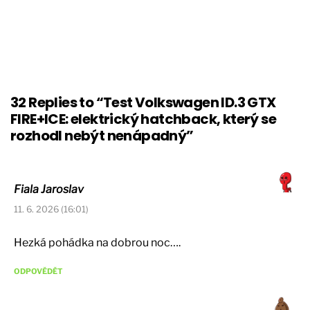
32 Replies to “Test Volkswagen ID.3 GTX
FIRE+ICE: elektrický hatchback, který se
rozhodl nebýt nenápadný”
Fiala Jaroslav
11. 6. 2026 (16:01)
Hezká pohádka na dobrou noc….
ODPOVĚDĚT