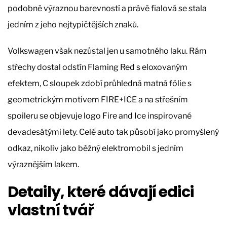
podobně výraznou barevností a právě fialová se stala
jedním z jeho nejtypičtějších znaků.
Volkswagen však nezůstal jen u samotného laku. Rám
střechy dostal odstín Flaming Red s eloxovaným
efektem, C sloupek zdobí průhledná matná fólie s
geometrickým motivem FIRE+ICE a na střešním
spoileru se objevuje logo Fire and Ice inspirované
devadesátými lety. Celé auto tak působí jako promyšlený
odkaz, nikoliv jako běžný elektromobil s jedním
výraznějším lakem.
Detaily, které dávají edici
vlastní tvář