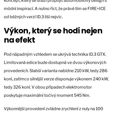
koncept, který se snaží propojit automobilový design s
módní inspirací. A nutno říct, že právě tím se FIRE+ICE
od běžných verzí ID.3 liší nejvíc.
Výkon, který se hodí nejen
na efekt
Pod nápadným vzhledem se ukrývá technika ID.3 GTX.
Limitovaná edice bude dostupná ve dvou výkonových
provedeních. Slabší varianta nabídne 210 kW, tedy 286
koní, zatímco silnější verze disponuje výkonem 240 kW,
tedy 326 koní. V obou případech elektromotor
poskytuje maximální točivý moment 545 Nm.
Výkonnější provedení zvládne zrychlení z nuly na 100