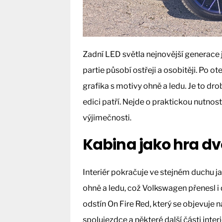
Zadní LED světla nejnovější generace 
partie působí ostřeji a osobitěji. Po o
grafika s motivy ohně a ledu. Je to dro
edici patří. Nejde o praktickou nutnos
výjimečnosti.
Kabina jako hra dv
Interiér pokračuje ve stejném duchu ja
ohně a ledu, což Volkswagen přenesl i 
odstín On Fire Red, který se objevuje 
spolujezdce a některé další části inter