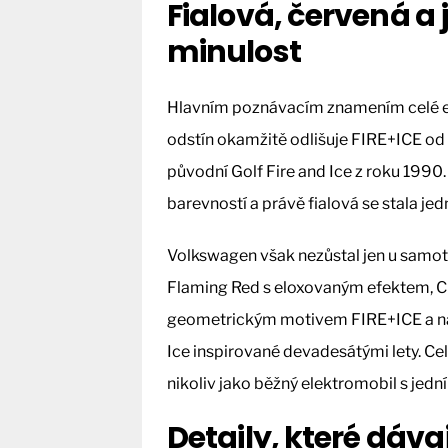
Fialová, červená a
minulost
Hlavním poznávacím znamením celé edic
odstín okamžitě odlišuje FIRE+ICE od 
původní Golf Fire and Ice z roku 1990
barevností a právě fialová se stala jed
Volkswagen však nezůstal jen u samot
Flaming Red s eloxovaným efektem, C 
geometrickým motivem FIRE+ICE a na s
Ice inspirované devadesátými lety. Ce
nikoliv jako běžný elektromobil s jed
Detaily, které dávaj