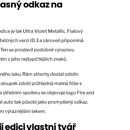
 jasný odkaz na
e je lak Ultra Violet Metallic. Fialový
běžných verzí ID.3 a zároveň připomíná
. Ten se proslavil podobně výraznou
ním z jeho nejtypičtějších znaků.
ného laku. Rám střechy dostal odstín
sloupek zdobí průhledná matná fólie s
třešním spoileru se objevuje logo Fire and
lé auto tak působí jako promyšlený odkaz,
ním výraznějším lakem.
í edici vlastní tvář