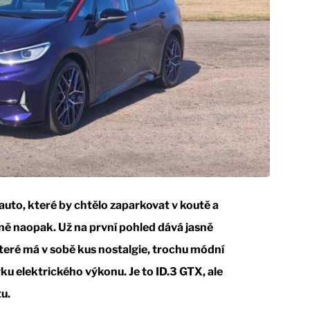
uto, které by chtělo zaparkovat v koutě a
sně naopak. Už na první pohled dává jasně
 které má v sobě kus nostalgie, trochu módní
u elektrického výkonu. Je to ID.3 GTX, ale
u.