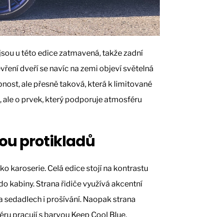
jsou u této edice zatmavená, takže zadní
tevření dveří se navíc na zemi objeví světelná
bnost, ale přesně taková, která k limitované
t, ale o prvek, který podporuje atmosféru
ou protikladů
ko karoserie. Celá edice stojí na kontrastu
do kabiny. Strana řidiče využívá akcentní
na sedadlech i prošívání. Naopak strana
iéru pracují s barvou Keep Cool Blue.