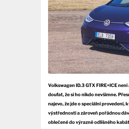
Volkswagen ID.3 GTX FIRE+ICE není a
doufat, že si ho nikdo nevšimne. Pře
najevo, že jde o speciální provedení,
výstřednosti a zároveň pořádnou dávk
oblečené do výrazně odlišného kabát