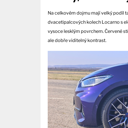
Na celkovém dojmu mají velký podíl tak
dvacetipalcových kolech Locarno s el
vysoce lesklým povrchem. Červené stř
ale dobře viditelný kontrast.