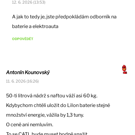
12. 6. 2026 (13:53)
A jak to tedy je, jste předpokládám odborník na
baterie a elektroauta
ODPOVĚDĚT
Antonín Kounovský
11. 6. 2026 (16:26)
50-ti litrová nádrž s naftou váží asi 60 kg.
Kdybychom chtěli uložit do LiIon baterie stejné
množství energie, vážila by 1,3 tuny.
O ceně ani nemluvím.
To se CATL bude muset hodně snažit…