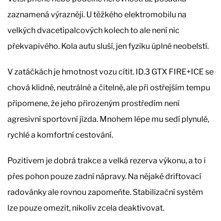
zaznamená výrazněji. U těžkého elektromobilu na
velkých dvacetipalcových kolech to ale není nic
překvapivého. Kola autu sluší, jen fyziku úplně neobelstí.
V zatáčkách je hmotnost vozu cítit. ID.3 GTX FIRE+ICE se
chová klidně, neutrálně a čitelně, ale při ostřejším tempu
připomene, že jeho přirozeným prostředím není
agresivní sportovní jízda. Mnohem lépe mu sedí plynulé,
rychlé a komfortní cestování.
Pozitivem je dobrá trakce a velká rezerva výkonu, a to i
přes pohon pouze zadní nápravy. Na nějaké driftovací
radovánky ale rovnou zapomeňte. Stabilizační systém
lze pouze omezit, nikoliv zcela deaktivovat.