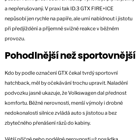
a nepřerušovaný. V praxi tak ID.3 GTX FIRE+ICE
nepůsobí jen rychle na papíře, ale umí nabídnout i jistotu
při předjíždění a příjemně svižné reakce v běžném
provozu.
Pohodlnější než sportovnější
Kdo by podle označení GTX čekal tvrdý sportovní
hatchback, měl by očekávání trochu upravit. Naladění
podvozku jasně ukazuje, že Volkswagen dal přednost
komfortu. Běžné nerovnosti, menší výmoly i drobné
nedokonalosti silnice zvládá auto s jistotou a bez
zbytečného přenášení rázů do kabiny.
Větší příčné nebo podélné nerovnosti už posádka