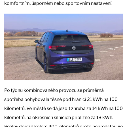
komfortním, úsporném nebo sportovním nastavení.
Po týdnu kombinovaného provozu se průměrná
spotřeba pohybovala těsně pod hranicí 21 kWh na 100
kilometrů. Ve městě se dá jezdit zhruba za 14 kWh na 100
kilometrů, na okresních silnicích přibližně za 18 kWh.
Reálný dojezd kolem 400 kilometrů proto nepředstavuje