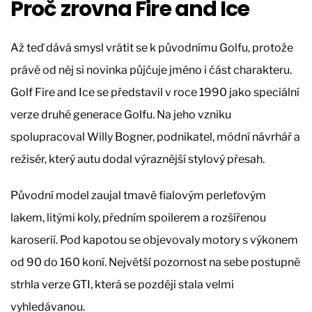
Proč zrovna Fire and Ice
Až teď dává smysl vrátit se k původnímu Golfu, protože
právě od něj si novinka půjčuje jméno i část charakteru.
Golf Fire and Ice se představil v roce 1990 jako speciální
verze druhé generace Golfu. Na jeho vzniku
spolupracoval Willy Bogner, podnikatel, módní návrhář a
režisér, který autu dodal výraznější stylový přesah.
Původní model zaujal tmavě fialovým perleťovým
lakem, litými koly, předním spoilerem a rozšířenou
karoserií. Pod kapotou se objevovaly motory s výkonem
od 90 do 160 koní. Největší pozornost na sebe postupně
strhla verze GTI, která se později stala velmi
vyhledávanou.