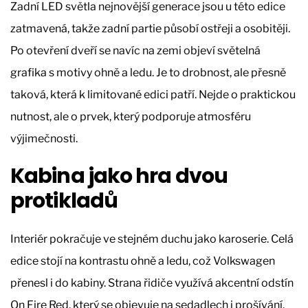
Zadní LED světla nejnovější generace jsou u této edice
zatmavená, takže zadní partie působí ostřeji a osobitěji.
Po otevření dveří se navíc na zemi objeví světelná
grafika s motivy ohně a ledu. Je to drobnost, ale přesně
taková, která k limitované edici patří. Nejde o praktickou
nutnost, ale o prvek, který podporuje atmosféru
výjimečnosti.
Kabina jako hra dvou
protikladů
Interiér pokračuje ve stejném duchu jako karoserie. Celá
edice stojí na kontrastu ohně a ledu, což Volkswagen
přenesl i do kabiny. Strana řidiče využívá akcentní odstín
On Fire Red, který se objevuje na sedadlech i prošívání.