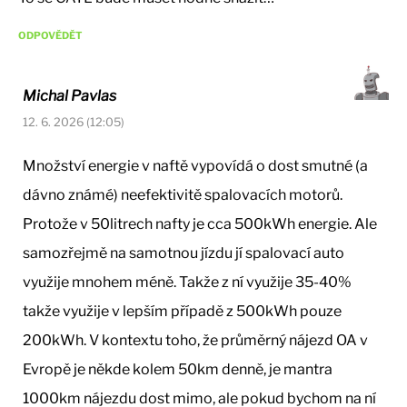
ODPOVĚDĚT
Michal Pavlas
12. 6. 2026 (12:05)
Množství energie v naftě vypovídá o dost smutné (a
dávno známé) neefektivitě spalovacích motorů.
Protože v 50litrech nafty je cca 500kWh energie. Ale
samozřejmě na samotnou jízdu jí spalovací auto
využije mnohem méně. Takže z ní využije 35-40%
takže využije v lepším případě z 500kWh pouze
200kWh. V kontextu toho, že průměrný nájezd OA v
Evropě je někde kolem 50km denně, je mantra
1000km nájezdu dost mimo, ale pokud bychom na ní