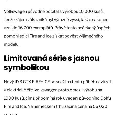
Volkswagen původně počítal s výrobou 10 000 kusů.
Jenže zájem zákazníků byl výrazně vyšší, takže nakonec
vzniklo 16 700 exemplářů. Právě tento nečekaný úspěch
pomohl edici Fire and Ice získat pověst výjimečného
modelu.
Limitovaná série s jasnou
symbolikou
Nový ID.3 GTX FIRE+ICE se snaží na tento příběh navázat
v elektrické éře. Volkswagen proto omezil výrobu na
1990 kusů, čímž připomíná rok uvedení původního Golfu
Fire and Ice. Na německém trhu začíná cena na 56 020
eurech.