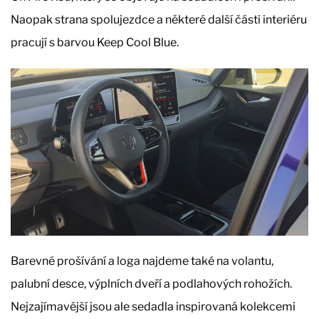
Naopak strana spolujezdce a některé další části interiéru
pracují s barvou Keep Cool Blue.
Barevné prošívání a loga najdeme také na volantu,
palubní desce, výplních dveří a podlahových rohožích.
Nejzajímavější jsou ale sedadla inspirovaná kolekcemi