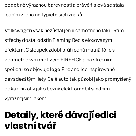
podobně výraznou barevností a právě fialová se stala
jedním z jeho nejtypičtějších znaků.
Volkswagen však nezůstal jen u samotného laku. Rám
střechy dostal odstín Flaming Red s eloxovaným
efektem, C sloupek zdobí průhledná matná fólie s
geometrickým motivem FIRE+ICE a na střešním
spoileru se objevuje logo Fire and Ice inspirované
devadesátými lety. Celé auto tak působí jako promyšlený
odkaz, nikoliv jako běžný elektromobil s jedním
výraznějším lakem.
Detaily, které dávají edici
vlastní tvář