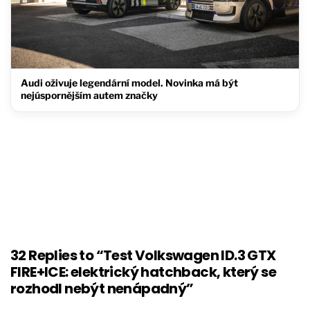
Audi oživuje legendární model. Novinka má být
nejúspornějším autem značky
32 Replies to “Test Volkswagen ID.3 GTX
FIRE+ICE: elektrický hatchback, který se
rozhodl nebýt nenápadný”