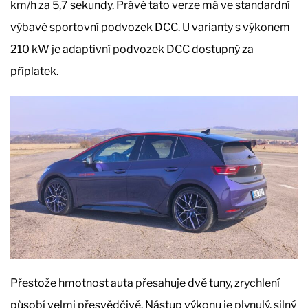
km/h za 5,7 sekundy. Právě tato verze má ve standardní
výbavě sportovní podvozek DCC. U varianty s výkonem
210 kW je adaptivní podvozek DCC dostupný za
příplatek.
Přestože hmotnost auta přesahuje dvě tuny, zrychlení
působí velmi přesvědčivě. Nástup výkonu je plynulý, silný