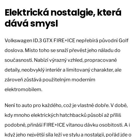
Elektrická nostalgie, která
dává smysl
Volkswagen ID.3 GTX FIRE+ICE nepřebírá původní Golf
doslova. Místo toho se snaží převést jeho náladu do
současnosti. Nabízí výrazný vzhled, propracované
detaily, neobvyklý interiér a limitovaný charakter, ale
zároveň zůstává použitelným moderním
elektromobilem.
Není to auto pro každého, což je vlastně dobře. V době,
kdy mnoho elektrických hatchbacků působí až příliš
podobně, přináší FIRE+ICE vítanou dávku osobitosti. A i
když jeho největší síla leží ve stylu a nostalgii, pořád jde o