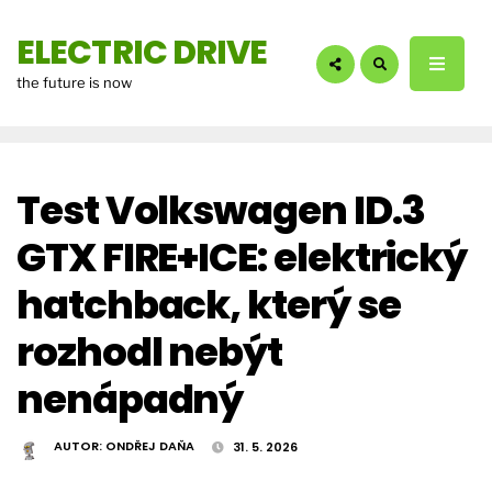
hledáte?:
ELECTRIC DRIVE
the future is now
Test Volkswagen ID.3
GTX FIRE+ICE: elektrický
hatchback, který se
rozhodl nebýt
nenápadný
AUTOR:
ONDŘEJ DAŇA
31. 5. 2026