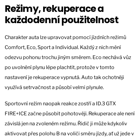
Režimy, rekuperace a
každodenní použitelnost
Charakter auta lze upravovat pomocí jízdních režimů
Comfort, Eco, Sport a Individual. Každý z nich mění
odezvu pohonu trochu jiným směrem. Eco nechává vůz
po uvolnění plynu lépe plachtit, protože v tomto
nastavení je rekuperace vypnutá. Auto tak ochotněji
využívá setrvačnost a působí velmi plynule.
Sportovní režim naopak reakce zostří a ID.3 GTX
FIRE+ICE začne působit pohotověji. Rekuperace ale není
závislá jen na zvoleném režimu. Řidič ji může kdykoliv
aktivovat přes polohu B na voliči směru jízdy, ať už jede v