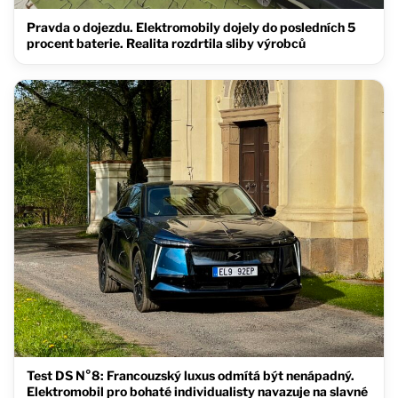
Pravda o dojezdu. Elektromobily dojely do posledních 5
procent baterie. Realita rozdrtila sliby výrobců
Test DS N°8: Francouzský luxus odmítá být nenápadný.
Elektromobil pro bohaté individualisty navazuje na slavné