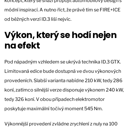
koncept, který se snaží propojit automobilový design s
módní inspirací. A nutno říct, že právě tím se FIRE+ICE
od běžných verzí ID.3 liší nejvíc.
Výkon, který se hodí nejen
na efekt
Pod nápadným vzhledem se ukrývá technika ID.3 GTX.
Limitovaná edice bude dostupná ve dvou výkonových
provedeních. Slabší varianta nabídne 210 kW, tedy 286
koní, zatímco silnější verze disponuje výkonem 240 kW,
tedy 326 koní. V obou případech elektromotor
poskytuje maximální točivý moment 545 Nm.
Výkonnější provedení zvládne zrychlení z nuly na 100