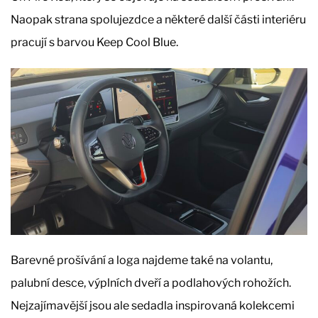
Naopak strana spolujezdce a některé další části interiéru
pracují s barvou Keep Cool Blue.
Barevné prošívání a loga najdeme také na volantu,
palubní desce, výplních dveří a podlahových rohožích.
Nejzajímavější jsou ale sedadla inspirovaná kolekcemi