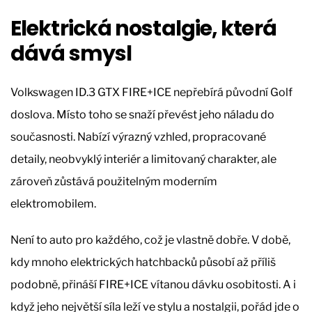
Elektrická nostalgie, která
dává smysl
Volkswagen ID.3 GTX FIRE+ICE nepřebírá původní Golf
doslova. Místo toho se snaží převést jeho náladu do
současnosti. Nabízí výrazný vzhled, propracované
detaily, neobvyklý interiér a limitovaný charakter, ale
zároveň zůstává použitelným moderním
elektromobilem.
Není to auto pro každého, což je vlastně dobře. V době,
kdy mnoho elektrických hatchbacků působí až příliš
podobně, přináší FIRE+ICE vítanou dávku osobitosti. A i
když jeho největší síla leží ve stylu a nostalgii, pořád jde o