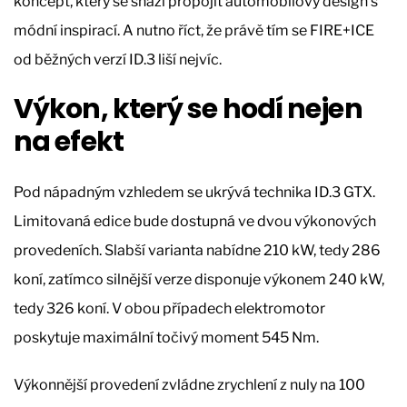
koncept, který se snaží propojit automobilový design s
módní inspirací. A nutno říct, že právě tím se FIRE+ICE
od běžných verzí ID.3 liší nejvíc.
Výkon, který se hodí nejen
na efekt
Pod nápadným vzhledem se ukrývá technika ID.3 GTX.
Limitovaná edice bude dostupná ve dvou výkonových
provedeních. Slabší varianta nabídne 210 kW, tedy 286
koní, zatímco silnější verze disponuje výkonem 240 kW,
tedy 326 koní. V obou případech elektromotor
poskytuje maximální točivý moment 545 Nm.
Výkonnější provedení zvládne zrychlení z nuly na 100