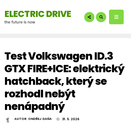
hledáte?:
ELECTRIC DRIVE
the future is now
Test Volkswagen ID.3
GTX FIRE+ICE: elektrický
hatchback, který se
rozhodl nebýt
nenápadný
AUTOR:
ONDŘEJ DAŇA
31. 5. 2026