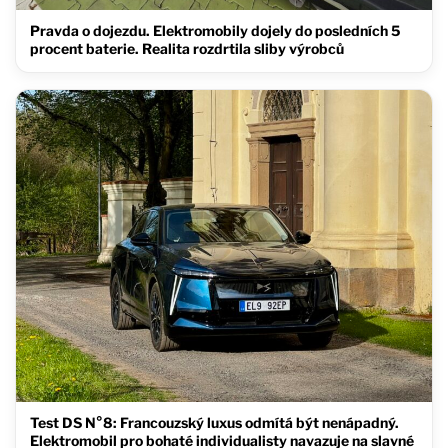
Pravda o dojezdu. Elektromobily dojely do posledních 5
procent baterie. Realita rozdrtila sliby výrobců
Test DS N°8: Francouzský luxus odmítá být nenápadný.
Elektromobil pro bohaté individualisty navazuje na slavné