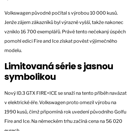
Volkswagen původně počítal s výrobou 10 000 kusů.
Jenže zájem zákazníků byl výrazně vyšší, takže nakonec
vzniklo 16 700 exemplářů. Právě tento nečekaný úspěch
pomohl edici Fire and Ice získat pověst výjimečného
modelu.
Limitovaná série s jasnou
symbolikou
Nový ID.3 GTX FIRE+ICE se snaží na tento příběh navázat
v elektrické éře. Volkswagen proto omezil výrobu na
1990 kusů, čímž připomíná rok uvedení původního Golfu
Fire and Ice. Na německém trhu začíná cena na 56 020
eurech.