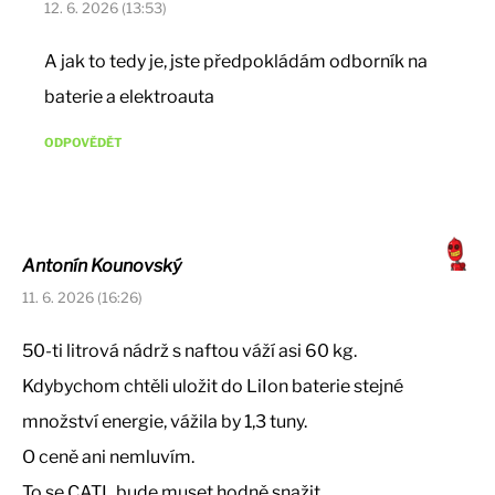
12. 6. 2026 (13:53)
A jak to tedy je, jste předpokládám odborník na
baterie a elektroauta
ODPOVĚDĚT
Antonín Kounovský
11. 6. 2026 (16:26)
50-ti litrová nádrž s naftou váží asi 60 kg.
Kdybychom chtěli uložit do LiIon baterie stejné
množství energie, vážila by 1,3 tuny.
O ceně ani nemluvím.
To se CATL bude muset hodně snažit…