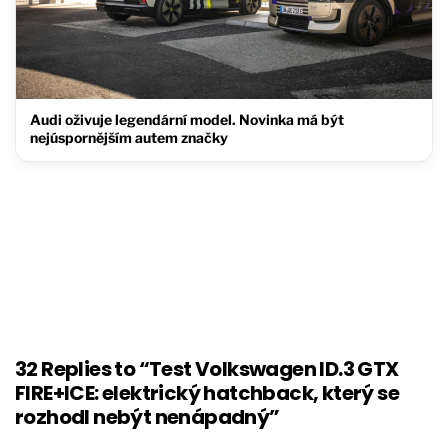
Audi oživuje legendární model. Novinka má být
nejúspornějším autem značky
32 Replies to “Test Volkswagen ID.3 GTX
FIRE+ICE: elektrický hatchback, který se
rozhodl nebýt nenápadný”