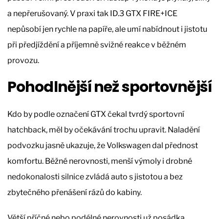
a nepřerušovaný. V praxi tak ID.3 GTX FIRE+ICE
nepůsobí jen rychle na papíře, ale umí nabídnout i jistotu
při předjíždění a příjemně svižné reakce v běžném
provozu.
Pohodlnější než sportovnější
Kdo by podle označení GTX čekal tvrdý sportovní
hatchback, měl by očekávání trochu upravit. Naladění
podvozku jasně ukazuje, že Volkswagen dal přednost
komfortu. Běžné nerovnosti, menší výmoly i drobné
nedokonalosti silnice zvládá auto s jistotou a bez
zbytečného přenášení rázů do kabiny.
Větší příčné nebo podélné nerovnosti už posádka