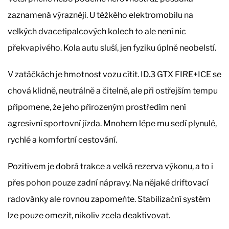
zaznamená výrazněji. U těžkého elektromobilu na
velkých dvacetipalcových kolech to ale není nic
překvapivého. Kola autu sluší, jen fyziku úplně neobelstí.
V zatáčkách je hmotnost vozu cítit. ID.3 GTX FIRE+ICE se
chová klidně, neutrálně a čitelně, ale při ostřejším tempu
připomene, že jeho přirozeným prostředím není
agresivní sportovní jízda. Mnohem lépe mu sedí plynulé,
rychlé a komfortní cestování.
Pozitivem je dobrá trakce a velká rezerva výkonu, a to i
přes pohon pouze zadní nápravy. Na nějaké driftovací
radovánky ale rovnou zapomeňte. Stabilizační systém
lze pouze omezit, nikoliv zcela deaktivovat.