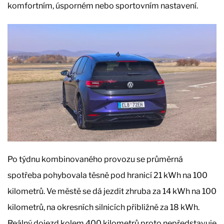
komfortním, úsporném nebo sportovním nastavení.
Po týdnu kombinovaného provozu se průměrná
spotřeba pohybovala těsně pod hranicí 21 kWh na 100
kilometrů. Ve městě se dá jezdit zhruba za 14 kWh na 100
kilometrů, na okresních silnicích přibližně za 18 kWh.
Reálný dojezd kolem 400 kilometrů proto nepředstavuje