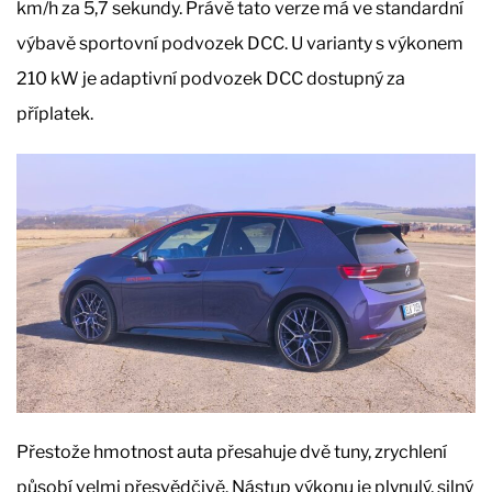
km/h za 5,7 sekundy. Právě tato verze má ve standardní
výbavě sportovní podvozek DCC. U varianty s výkonem
210 kW je adaptivní podvozek DCC dostupný za
příplatek.
Přestože hmotnost auta přesahuje dvě tuny, zrychlení
působí velmi přesvědčivě. Nástup výkonu je plynulý, silný