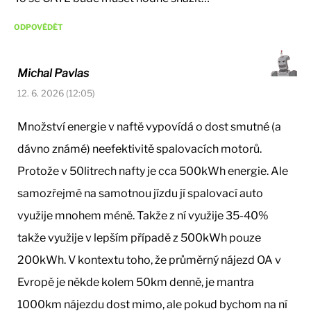
ODPOVĚDĚT
Michal Pavlas
12. 6. 2026 (12:05)
Množství energie v naftě vypovídá o dost smutné (a
dávno známé) neefektivitě spalovacích motorů.
Protože v 50litrech nafty je cca 500kWh energie. Ale
samozřejmě na samotnou jízdu jí spalovací auto
využije mnohem méně. Takže z ní využije 35-40%
takže využije v lepším případě z 500kWh pouze
200kWh. V kontextu toho, že průměrný nájezd OA v
Evropě je někde kolem 50km denně, je mantra
1000km nájezdu dost mimo, ale pokud bychom na ní