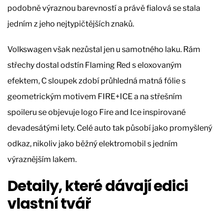
podobně výraznou barevností a právě fialová se stala
jedním z jeho nejtypičtějších znaků.
Volkswagen však nezůstal jen u samotného laku. Rám
střechy dostal odstín Flaming Red s eloxovaným
efektem, C sloupek zdobí průhledná matná fólie s
geometrickým motivem FIRE+ICE a na střešním
spoileru se objevuje logo Fire and Ice inspirované
devadesátými lety. Celé auto tak působí jako promyšlený
odkaz, nikoliv jako běžný elektromobil s jedním
výraznějším lakem.
Detaily, které dávají edici
vlastní tvář