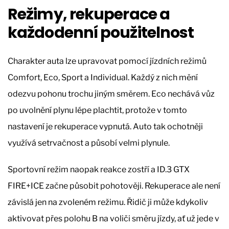
Režimy, rekuperace a
každodenní použitelnost
Charakter auta lze upravovat pomocí jízdních režimů
Comfort, Eco, Sport a Individual. Každý z nich mění
odezvu pohonu trochu jiným směrem. Eco nechává vůz
po uvolnění plynu lépe plachtit, protože v tomto
nastavení je rekuperace vypnutá. Auto tak ochotněji
využívá setrvačnost a působí velmi plynule.
Sportovní režim naopak reakce zostří a ID.3 GTX
FIRE+ICE začne působit pohotověji. Rekuperace ale není
závislá jen na zvoleném režimu. Řidič ji může kdykoliv
aktivovat přes polohu B na voliči směru jízdy, ať už jede v