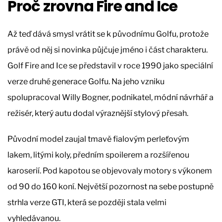
Proč zrovna Fire and Ice
Až teď dává smysl vrátit se k původnímu Golfu, protože
právě od něj si novinka půjčuje jméno i část charakteru.
Golf Fire and Ice se představil v roce 1990 jako speciální
verze druhé generace Golfu. Na jeho vzniku
spolupracoval Willy Bogner, podnikatel, módní návrhář a
režisér, který autu dodal výraznější stylový přesah.
Původní model zaujal tmavě fialovým perleťovým
lakem, litými koly, předním spoilerem a rozšířenou
karoserií. Pod kapotou se objevovaly motory s výkonem
od 90 do 160 koní. Největší pozornost na sebe postupně
strhla verze GTI, která se později stala velmi
vyhledávanou.