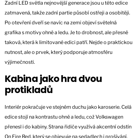
Zadní LED světla nejnovější generace jsou u této edice
zatmavená, takže zadní partie působí ostřeji a osobitěji.
Po otevření dveří se navíc na zemi objeví světelná
grafika s motivy ohně a ledu. Je to drobnost, ale přesně
taková, která k limitované edici patří. Nejde o praktickou
nutnost, ale o prvek, který podporuje atmosféru
výjimečnosti.
Kabina jako hra dvou
protikladů
Interiér pokračuje ve stejném duchu jako karoserie. Celá
edice stojí na kontrastu ohně a ledu, což Volkswagen
přenesl i do kabiny. Strana řidiče využívá akcentní odstín
On Fire Red, který se objevuje na sedadlech i prošívání.