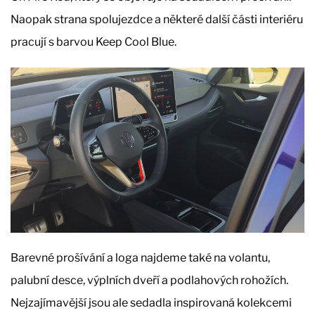
Naopak strana spolujezdce a některé další části interiéru
pracují s barvou Keep Cool Blue.
Barevné prošívání a loga najdeme také na volantu,
palubní desce, výplních dveří a podlahových rohožích.
Nejzajímavější jsou ale sedadla inspirovaná kolekcemi