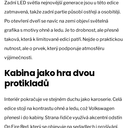
Zadní LED světla nejnovější generace jsou u této edice
zatmavená, takže zadní partie působí ostřeji a osobitěji.
Po otevření dveří se navíc na zemi objeví světelná
grafika s motivy ohně a ledu. Je to drobnost, ale přesně
taková, která k limitované edici patří. Nejde o praktickou
nutnost, ale o prvek, který podporuje atmosféru
výjimečnosti.
Kabina jako hra dvou
protikladů
Interiér pokračuje ve stejném duchu jako karoserie. Celá
edice stojí na kontrastu ohně a ledu, což Volkswagen
přenesl i do kabiny. Strana řidiče využívá akcentní odstín
On Fire Red, který se objevuje na sedadlech i prošívání.