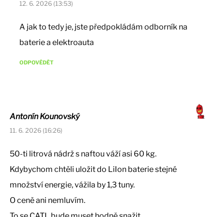
12. 6. 2026 (13:53)
A jak to tedy je, jste předpokládám odborník na
baterie a elektroauta
ODPOVĚDĚT
Antonín Kounovský
11. 6. 2026 (16:26)
50-ti litrová nádrž s naftou váží asi 60 kg.
Kdybychom chtěli uložit do LiIon baterie stejné
množství energie, vážila by 1,3 tuny.
O ceně ani nemluvím.
To se CATL bude muset hodně snažit…