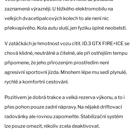
zaznamená výrazněji. U těžkého elektromobilu na
velkých dvacetipalcových kolech to ale není nic
překvapivého. Kola autu sluší, jen fyziku úplně neobelstí.
V zatáčkách je hmotnost vozu cítit. ID.3 GTX FIRE+ICE se
chová klidně, neutrálně a čitelně, ale při ostřejším tempu
připomene, že jeho přirozeným prostředím není
agresivní sportovní jízda. Mnohem lépe mu sedí plynulé,
rychlé a komfortní cestování.
Pozitivem je dobrá trakce a velká rezerva výkonu, a to i
přes pohon pouze zadní nápravy. Na nějaké driftovací
radovánky ale rovnou zapomeňte. Stabilizační systém
lze pouze omezit, nikoliv zcela deaktivovat.