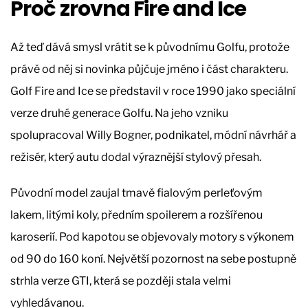
Proč zrovna Fire and Ice
Až teď dává smysl vrátit se k původnímu Golfu, protože
právě od něj si novinka půjčuje jméno i část charakteru.
Golf Fire and Ice se představil v roce 1990 jako speciální
verze druhé generace Golfu. Na jeho vzniku
spolupracoval Willy Bogner, podnikatel, módní návrhář a
režisér, který autu dodal výraznější stylový přesah.
Původní model zaujal tmavě fialovým perleťovým
lakem, litými koly, předním spoilerem a rozšířenou
karoserií. Pod kapotou se objevovaly motory s výkonem
od 90 do 160 koní. Největší pozornost na sebe postupně
strhla verze GTI, která se později stala velmi
vyhledávanou.