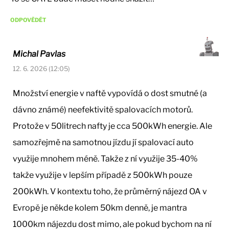
ODPOVĚDĚT
Michal Pavlas
12. 6. 2026 (12:05)
Množství energie v naftě vypovídá o dost smutné (a
dávno známé) neefektivitě spalovacích motorů.
Protože v 50litrech nafty je cca 500kWh energie. Ale
samozřejmě na samotnou jízdu jí spalovací auto
využije mnohem méně. Takže z ní využije 35-40%
takže využije v lepším případě z 500kWh pouze
200kWh. V kontextu toho, že průměrný nájezd OA v
Evropě je někde kolem 50km denně, je mantra
1000km nájezdu dost mimo, ale pokud bychom na ní