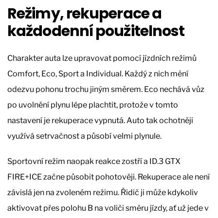
Režimy, rekuperace a
každodenní použitelnost
Charakter auta lze upravovat pomocí jízdních režimů
Comfort, Eco, Sport a Individual. Každý z nich mění
odezvu pohonu trochu jiným směrem. Eco nechává vůz
po uvolnění plynu lépe plachtit, protože v tomto
nastavení je rekuperace vypnutá. Auto tak ochotněji
využívá setrvačnost a působí velmi plynule.
Sportovní režim naopak reakce zostří a ID.3 GTX
FIRE+ICE začne působit pohotověji. Rekuperace ale není
závislá jen na zvoleném režimu. Řidič ji může kdykoliv
aktivovat přes polohu B na voliči směru jízdy, ať už jede v