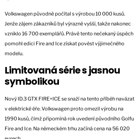
Volkswagen původně počítal s výrobou 10 000 kusů.
Jenže zájem zákazníků byl výrazně vyšší, takže nakonec
vzniklo 16 700 exemplářů. Právě tento nečekaný úspěch
pomohl edici Fire and Ice získat pověst výjimečného
modelu.
Limitovaná série s jasnou
symbolikou
Nový ID.3 GTX FIRE+ICE se snaží na tento příběh navázat
v elektrické éře. Volkswagen proto omezil výrobu na
1990 kusů, čímž připomíná rok uvedení původního Golfu
Fire and Ice. Na německém trhu začíná cena na 56 020
eurech.