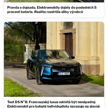
Pravda o dojezdu. Elektromobily dojely do posledních 5
procent baterie. Realita rozdrtila sliby výrobců
Test DS N°8: Francouzský luxus odmítá být nenápadný.
Elektromobil pro bohaté individualisty navazuje na slavné