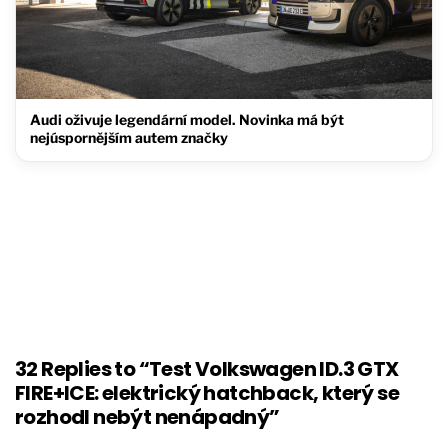
Audi oživuje legendární model. Novinka má být
nejúspornějším autem značky
32 Replies to “Test Volkswagen ID.3 GTX
FIRE+ICE: elektrický hatchback, který se
rozhodl nebýt nenápadný”