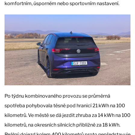
komfortním, úsporném nebo sportovním nastavení.
Po týdnu kombinovaného provozu se průměrná
spotřeba pohybovala těsně pod hranicí 21 kWh na 100
kilometrů. Ve městě se dá jezdit zhruba za 14 kWh na 100
kilometrů, na okresních silnicích přibližně za 18 kWh.
Reálný dojezd kolem 400 kilometrů proto nepředstavuje