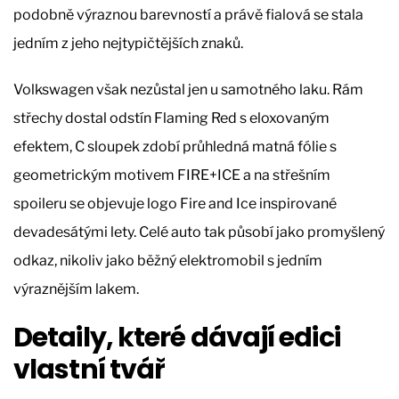
podobně výraznou barevností a právě fialová se stala
jedním z jeho nejtypičtějších znaků.
Volkswagen však nezůstal jen u samotného laku. Rám
střechy dostal odstín Flaming Red s eloxovaným
efektem, C sloupek zdobí průhledná matná fólie s
geometrickým motivem FIRE+ICE a na střešním
spoileru se objevuje logo Fire and Ice inspirované
devadesátými lety. Celé auto tak působí jako promyšlený
odkaz, nikoliv jako běžný elektromobil s jedním
výraznějším lakem.
Detaily, které dávají edici
vlastní tvář