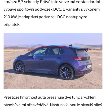
km/h za 5,7 sekundy. Právě tato verze má ve standardní
výbavě sportovní podvozek DCC. U varianty s výkonem
210 kW je adaptivní podvozek DCC dostupný za
příplatek.
Přestože hmotnost auta přesahuje dvě tuny, zrychlení
působí velmi přesvědčivě. Nástup výkonu je plynulý, silný