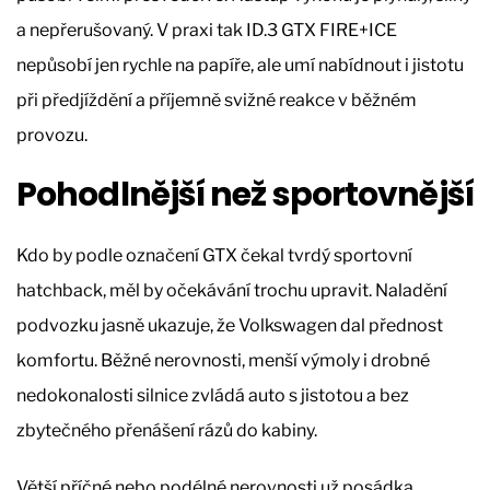
a nepřerušovaný. V praxi tak ID.3 GTX FIRE+ICE
nepůsobí jen rychle na papíře, ale umí nabídnout i jistotu
při předjíždění a příjemně svižné reakce v běžném
provozu.
Pohodlnější než sportovnější
Kdo by podle označení GTX čekal tvrdý sportovní
hatchback, měl by očekávání trochu upravit. Naladění
podvozku jasně ukazuje, že Volkswagen dal přednost
komfortu. Běžné nerovnosti, menší výmoly i drobné
nedokonalosti silnice zvládá auto s jistotou a bez
zbytečného přenášení rázů do kabiny.
Větší příčné nebo podélné nerovnosti už posádka