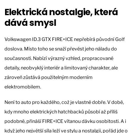
Elektrická nostalgie, která
dává smysl
Volkswagen ID.3 GTX FIRE+ICE nepřebírá původní Golf
doslova. Místo toho se snaží převést jeho náladu do
současnosti. Nabízí výrazný vzhled, propracované
detaily, neobvyklý interiér a limitovaný charakter, ale
zároveň zůstává použitelným moderním
elektromobilem.
Není to auto pro každého, což je vlastně dobře. V době,
kdy mnoho elektrických hatchbacků působí až příliš
podobně, přináší FIRE+ICE vítanou dávku osobitosti. A i
když jeho největší síla leží ve stylu a nostalgii, pořád jde o