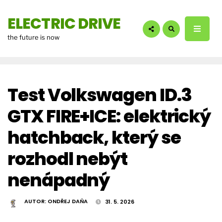
hledáte?:
ELECTRIC DRIVE
the future is now
Test Volkswagen ID.3
GTX FIRE+ICE: elektrický
hatchback, který se
rozhodl nebýt
nenápadný
AUTOR:
ONDŘEJ DAŇA
31. 5. 2026