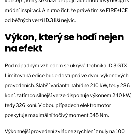
koncept, který se snaží propojit automobilový design s
módní inspirací. A nutno říct, že právě tím se FIRE+ICE
od běžných verzí ID.3 liší nejvíc.
Výkon, který se hodí nejen
na efekt
Pod nápadným vzhledem se ukrývá technika ID.3 GTX.
Limitovaná edice bude dostupná ve dvou výkonových
provedeních. Slabší varianta nabídne 210 kW, tedy 286
koní, zatímco silnější verze disponuje výkonem 240 kW,
tedy 326 koní. V obou případech elektromotor
poskytuje maximální točivý moment 545 Nm.
Výkonnější provedení zvládne zrychlení z nuly na 100