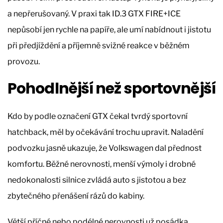
a nepřerušovaný. V praxi tak ID.3 GTX FIRE+ICE
nepůsobí jen rychle na papíře, ale umí nabídnout i jistotu
při předjíždění a příjemně svižné reakce v běžném
provozu.
Pohodlnější než sportovnější
Kdo by podle označení GTX čekal tvrdý sportovní
hatchback, měl by očekávání trochu upravit. Naladění
podvozku jasně ukazuje, že Volkswagen dal přednost
komfortu. Běžné nerovnosti, menší výmoly i drobné
nedokonalosti silnice zvládá auto s jistotou a bez
zbytečného přenášení rázů do kabiny.
Větší příčné nebo podélné nerovnosti už posádka