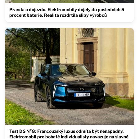
Pravda o dojezdu. Elektromobily dojely do posledních 5
procent baterie. Realita rozdrtila sliby výrobců
Test DS N°8: Francouzský luxus odmítá být nenápadný.
Elektromobil pro bohaté individualisty navazuje na slavné