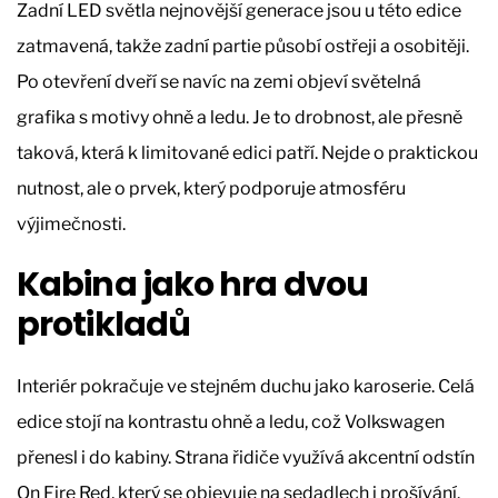
Zadní LED světla nejnovější generace jsou u této edice
zatmavená, takže zadní partie působí ostřeji a osobitěji.
Po otevření dveří se navíc na zemi objeví světelná
grafika s motivy ohně a ledu. Je to drobnost, ale přesně
taková, která k limitované edici patří. Nejde o praktickou
nutnost, ale o prvek, který podporuje atmosféru
výjimečnosti.
Kabina jako hra dvou
protikladů
Interiér pokračuje ve stejném duchu jako karoserie. Celá
edice stojí na kontrastu ohně a ledu, což Volkswagen
přenesl i do kabiny. Strana řidiče využívá akcentní odstín
On Fire Red, který se objevuje na sedadlech i prošívání.