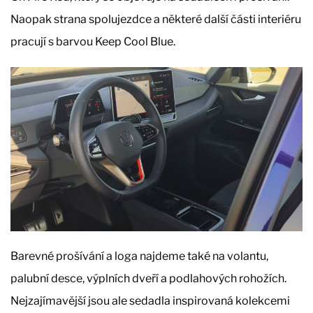
Naopak strana spolujezdce a některé další části interiéru
pracují s barvou Keep Cool Blue.
Barevné prošívání a loga najdeme také na volantu,
palubní desce, výplních dveří a podlahových rohožích.
Nejzajímavější jsou ale sedadla inspirovaná kolekcemi