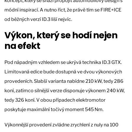
koncept, který se snaží propojit automobilový design s
módní inspirací. A nutno říct, že právě tím se FIRE+ICE
od běžných verzí ID.3 liší nejvíc.
Výkon, který se hodí nejen
na efekt
Pod nápadným vzhledem se ukrývá technika ID.3 GTX.
Limitovaná edice bude dostupná ve dvou výkonových
provedeních. Slabší varianta nabídne 210 kW, tedy 286
koní, zatímco silnější verze disponuje výkonem 240 kW,
tedy 326 koní. V obou případech elektromotor
poskytuje maximální točivý moment 545 Nm.
Výkonnější provedení zvládne zrychlení z nuly na 100