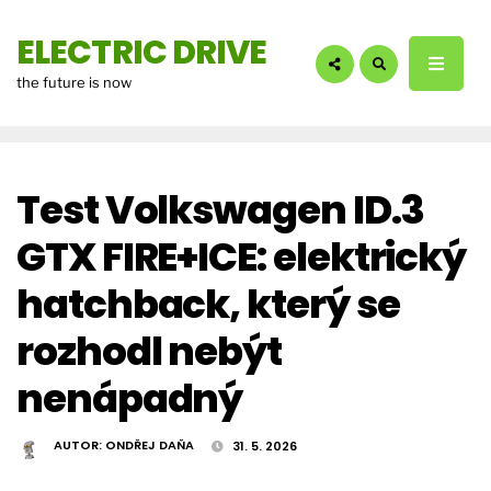
hledáte?:
ELECTRIC DRIVE
the future is now
Test Volkswagen ID.3
GTX FIRE+ICE: elektrický
hatchback, který se
rozhodl nebýt
nenápadný
AUTOR:
ONDŘEJ DAŇA
31. 5. 2026