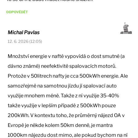
ODPOVĚDĚT
Michal Pavlas
12. 6. 2026 (12:05)
Množství energie v naftě vypovídá o dost smutné (a
dávno známé) neefektivitě spalovacích motorů.
Protože v 50litrech nafty je cca 500kWh energie. Ale
samozřejmě na samotnou jízdu jí spalovací auto
využije mnohem méně. Takže z ní využije 35-40%
takže využije v lepším případě z 500kWh pouze
200kWh. V kontextu toho, že průměrný nájezd OA v
Evropě je někde kolem 50km denně, je mantra
1000km nájezdu dost mimo, ale pokud bychom na ní