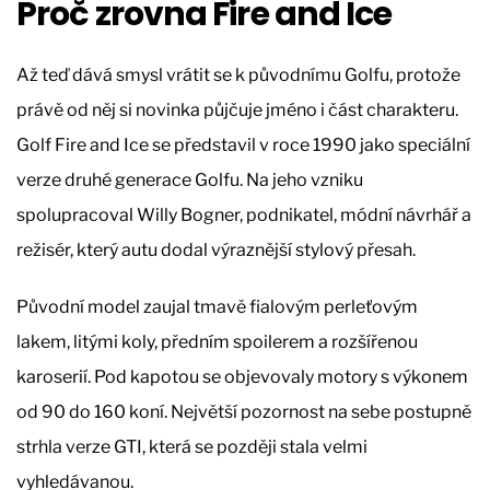
Proč zrovna Fire and Ice
Až teď dává smysl vrátit se k původnímu Golfu, protože
právě od něj si novinka půjčuje jméno i část charakteru.
Golf Fire and Ice se představil v roce 1990 jako speciální
verze druhé generace Golfu. Na jeho vzniku
spolupracoval Willy Bogner, podnikatel, módní návrhář a
režisér, který autu dodal výraznější stylový přesah.
Původní model zaujal tmavě fialovým perleťovým
lakem, litými koly, předním spoilerem a rozšířenou
karoserií. Pod kapotou se objevovaly motory s výkonem
od 90 do 160 koní. Největší pozornost na sebe postupně
strhla verze GTI, která se později stala velmi
vyhledávanou.