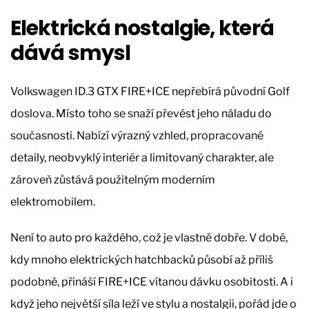
Elektrická nostalgie, která
dává smysl
Volkswagen ID.3 GTX FIRE+ICE nepřebírá původní Golf
doslova. Místo toho se snaží převést jeho náladu do
současnosti. Nabízí výrazný vzhled, propracované
detaily, neobvyklý interiér a limitovaný charakter, ale
zároveň zůstává použitelným moderním
elektromobilem.
Není to auto pro každého, což je vlastně dobře. V době,
kdy mnoho elektrických hatchbacků působí až příliš
podobně, přináší FIRE+ICE vítanou dávku osobitosti. A i
když jeho největší síla leží ve stylu a nostalgii, pořád jde o