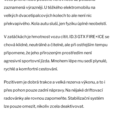
zaznamená výrazněji. U těžkého elektromobilu na
velkých dvacetipalcových kolech to ale není nic
překvapivého. Kola autu sluší, jen fyziku úplně neobelstí.
V zatáčkách je hmotnost vozu cítit. ID.3 GTX FIRE+ICE se
chová klidně, neutrálně a čitelně, ale při ostřejším tempu
připomene, že jeho přirozeným prostředím není
agresivní sportovní jízda. Mnohem lépe mu sedí plynulé,
rychlé a komfortní cestování.
Pozitivem je dobrá trakce a velká rezerva výkonu, a to i
přes pohon pouze zadní nápravy. Na nějaké driftovací
radovánky ale rovnou zapomeňte. Stabilizační systém
lze pouze omezit, nikoliv zcela deaktivovat.