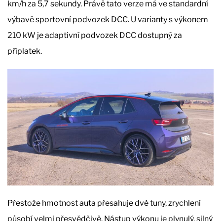
km/h za 5,7 sekundy. Právě tato verze má ve standardní
výbavě sportovní podvozek DCC. U varianty s výkonem
210 kW je adaptivní podvozek DCC dostupný za
příplatek.
Přestože hmotnost auta přesahuje dvě tuny, zrychlení
působí velmi přesvědčivě. Nástup výkonu je plynulý, silný