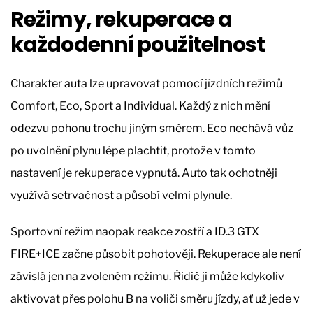
Režimy, rekuperace a
každodenní použitelnost
Charakter auta lze upravovat pomocí jízdních režimů
Comfort, Eco, Sport a Individual. Každý z nich mění
odezvu pohonu trochu jiným směrem. Eco nechává vůz
po uvolnění plynu lépe plachtit, protože v tomto
nastavení je rekuperace vypnutá. Auto tak ochotněji
využívá setrvačnost a působí velmi plynule.
Sportovní režim naopak reakce zostří a ID.3 GTX
FIRE+ICE začne působit pohotověji. Rekuperace ale není
závislá jen na zvoleném režimu. Řidič ji může kdykoliv
aktivovat přes polohu B na voliči směru jízdy, ať už jede v