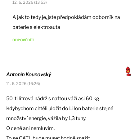
12. 6. 2026 (13:53)
A jak to tedy je, jste předpokládám odborník na
baterie a elektroauta
ODPOVĚDĚT
Antonín Kounovský
11. 6. 2026 (16:26)
50-ti litrová nádrž s naftou váží asi 60 kg.
Kdybychom chtěli uložit do LiIon baterie stejné
množství energie, vážila by 1,3 tuny.
O ceně ani nemluvím.
To se CATL bude muset hodně snažit…