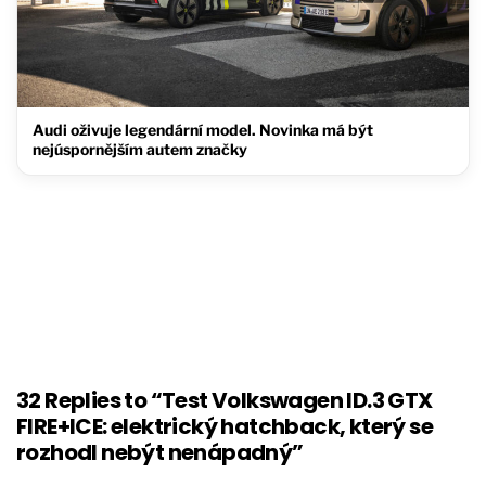
Audi oživuje legendární model. Novinka má být
nejúspornějším autem značky
32 Replies to “Test Volkswagen ID.3 GTX
FIRE+ICE: elektrický hatchback, který se
rozhodl nebýt nenápadný”