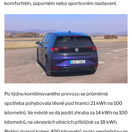
komfortním, úsporném nebo sportovním nastavení.
Po týdnu kombinovaného provozu se průměrná
spotřeba pohybovala těsně pod hranicí 21 kWh na 100
kilometrů. Ve městě se dá jezdit zhruba za 14 kWh na 100
kilometrů, na okresních silnicích přibližně za 18 kWh.
Reálný dojezd kolem 400 kilometrů proto nepředstavuje