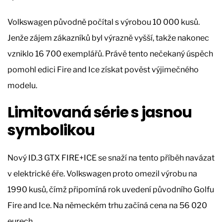
Volkswagen původně počítal s výrobou 10 000 kusů.
Jenže zájem zákazníků byl výrazně vyšší, takže nakonec
vzniklo 16 700 exemplářů. Právě tento nečekaný úspěch
pomohl edici Fire and Ice získat pověst výjimečného
modelu.
Limitovaná série s jasnou
symbolikou
Nový ID.3 GTX FIRE+ICE se snaží na tento příběh navázat
v elektrické éře. Volkswagen proto omezil výrobu na
1990 kusů, čímž připomíná rok uvedení původního Golfu
Fire and Ice. Na německém trhu začíná cena na 56 020
eurech.