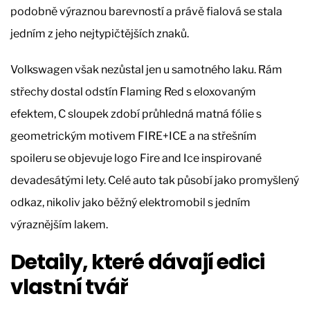
podobně výraznou barevností a právě fialová se stala
jedním z jeho nejtypičtějších znaků.
Volkswagen však nezůstal jen u samotného laku. Rám
střechy dostal odstín Flaming Red s eloxovaným
efektem, C sloupek zdobí průhledná matná fólie s
geometrickým motivem FIRE+ICE a na střešním
spoileru se objevuje logo Fire and Ice inspirované
devadesátými lety. Celé auto tak působí jako promyšlený
odkaz, nikoliv jako běžný elektromobil s jedním
výraznějším lakem.
Detaily, které dávají edici
vlastní tvář