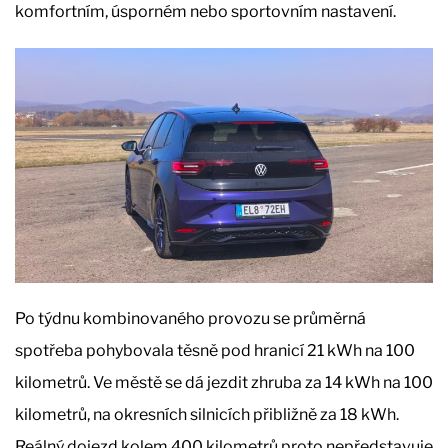
komfortním, úsporném nebo sportovním nastavení.
Po týdnu kombinovaného provozu se průměrná
spotřeba pohybovala těsně pod hranicí 21 kWh na 100
kilometrů. Ve městě se dá jezdit zhruba za 14 kWh na 100
kilometrů, na okresních silnicích přibližně za 18 kWh.
Reálný dojezd kolem 400 kilometrů proto nepředstavuje