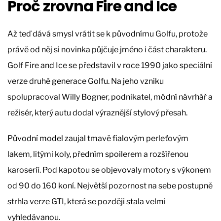
Proč zrovna Fire and Ice
Až teď dává smysl vrátit se k původnímu Golfu, protože
právě od něj si novinka půjčuje jméno i část charakteru.
Golf Fire and Ice se představil v roce 1990 jako speciální
verze druhé generace Golfu. Na jeho vzniku
spolupracoval Willy Bogner, podnikatel, módní návrhář a
režisér, který autu dodal výraznější stylový přesah.
Původní model zaujal tmavě fialovým perleťovým
lakem, litými koly, předním spoilerem a rozšířenou
karoserií. Pod kapotou se objevovaly motory s výkonem
od 90 do 160 koní. Největší pozornost na sebe postupně
strhla verze GTI, která se později stala velmi
vyhledávanou.