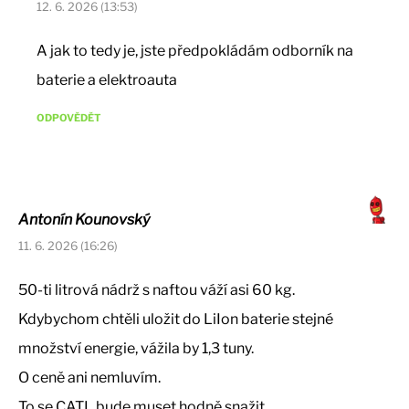
12. 6. 2026 (13:53)
A jak to tedy je, jste předpokládám odborník na
baterie a elektroauta
ODPOVĚDĚT
Antonín Kounovský
11. 6. 2026 (16:26)
50-ti litrová nádrž s naftou váží asi 60 kg.
Kdybychom chtěli uložit do LiIon baterie stejné
množství energie, vážila by 1,3 tuny.
O ceně ani nemluvím.
To se CATL bude muset hodně snažit…