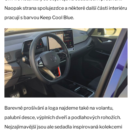
Naopak strana spolujezdce a některé další části interiéru
pracují s barvou Keep Cool Blue.
Barevné prošívání a loga najdeme také na volantu,
palubní desce, výplních dveří a podlahových rohožích.
Nejzajímavější jsou ale sedadla inspirovaná kolekcemi