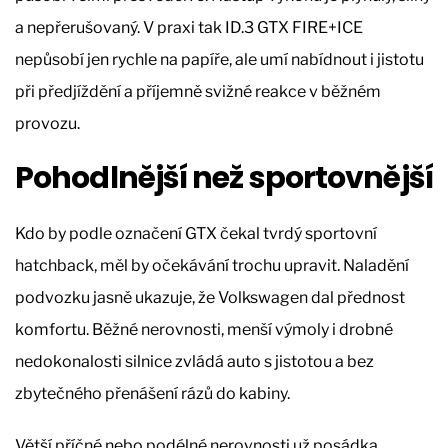
a nepřerušovaný. V praxi tak ID.3 GTX FIRE+ICE
nepůsobí jen rychle na papíře, ale umí nabídnout i jistotu
při předjíždění a příjemně svižné reakce v běžném
provozu.
Pohodlnější než sportovnější
Kdo by podle označení GTX čekal tvrdý sportovní
hatchback, měl by očekávání trochu upravit. Naladění
podvozku jasně ukazuje, že Volkswagen dal přednost
komfortu. Běžné nerovnosti, menší výmoly i drobné
nedokonalosti silnice zvládá auto s jistotou a bez
zbytečného přenášení rázů do kabiny.
Větší příčné nebo podélné nerovnosti už posádka