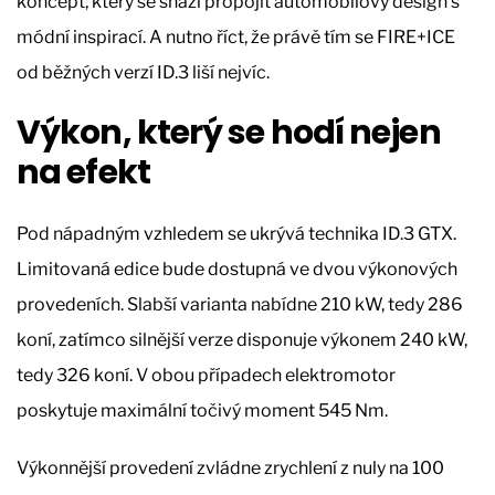
koncept, který se snaží propojit automobilový design s
módní inspirací. A nutno říct, že právě tím se FIRE+ICE
od běžných verzí ID.3 liší nejvíc.
Výkon, který se hodí nejen
na efekt
Pod nápadným vzhledem se ukrývá technika ID.3 GTX.
Limitovaná edice bude dostupná ve dvou výkonových
provedeních. Slabší varianta nabídne 210 kW, tedy 286
koní, zatímco silnější verze disponuje výkonem 240 kW,
tedy 326 koní. V obou případech elektromotor
poskytuje maximální točivý moment 545 Nm.
Výkonnější provedení zvládne zrychlení z nuly na 100