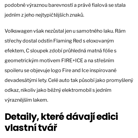
podobně výraznou barevností a právě fialová se stala
jedním z jeho nejtypičtějších znaků.
Volkswagen však nezůstal jen u samotného laku. Rám
střechy dostal odstín Flaming Red s eloxovaným
efektem, C sloupek zdobí průhledná matná fólie s
geometrickým motivem FIRE+ICE a na střešním
spoileru se objevuje logo Fire and Ice inspirované
devadesátými lety. Celé auto tak působí jako promyšlený
odkaz, nikoliv jako běžný elektromobil s jedním
výraznějším lakem.
Detaily, které dávají edici
vlastní tvář