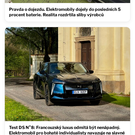
Pravda o dojezdu. Elektromobily dojely do posledních 5
procent baterie. Realita rozdrtila sliby výrobců
Test DS N°8: Francouzský luxus odmítá být nenápadný.
Elektromobil pro bohaté individualisty navazuje na slavné