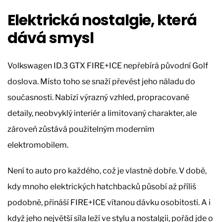
Elektrická nostalgie, která
dává smysl
Volkswagen ID.3 GTX FIRE+ICE nepřebírá původní Golf
doslova. Místo toho se snaží převést jeho náladu do
současnosti. Nabízí výrazný vzhled, propracované
detaily, neobvyklý interiér a limitovaný charakter, ale
zároveň zůstává použitelným moderním
elektromobilem.
Není to auto pro každého, což je vlastně dobře. V době,
kdy mnoho elektrických hatchbacků působí až příliš
podobně, přináší FIRE+ICE vítanou dávku osobitosti. A i
když jeho největší síla leží ve stylu a nostalgii, pořád jde o