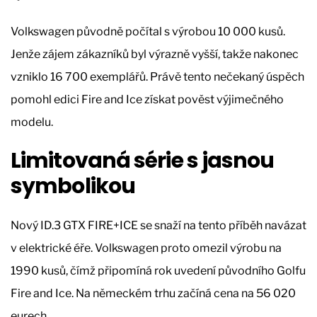
Volkswagen původně počítal s výrobou 10 000 kusů.
Jenže zájem zákazníků byl výrazně vyšší, takže nakonec
vzniklo 16 700 exemplářů. Právě tento nečekaný úspěch
pomohl edici Fire and Ice získat pověst výjimečného
modelu.
Limitovaná série s jasnou
symbolikou
Nový ID.3 GTX FIRE+ICE se snaží na tento příběh navázat
v elektrické éře. Volkswagen proto omezil výrobu na
1990 kusů, čímž připomíná rok uvedení původního Golfu
Fire and Ice. Na německém trhu začíná cena na 56 020
eurech.