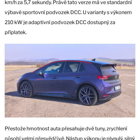
km/h za 5,7 sekundy. Právě tato verze má ve standardní
výbavě sportovní podvozek DCC. U varianty s výkonem
210 kW je adaptivní podvozek DCC dostupný za
příplatek.
Přestože hmotnost auta přesahuje dvě tuny, zrychlení
působí velmi přesvědčivě. Nástup výkonu je plynulý, silný