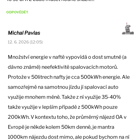
ODPOVĚDĚT
Michal Pavlas
12. 6. 2026 (12:05)
Množství energie v naftě vypovídá o dost smutné (a
dávno známé) neefektivitě spalovacích motorů.
Protože v 50litrech nafty je cca 500kWh energie. Ale
samozřejmě na samotnou jízdu jí spalovací auto
využije mnohem méně. Takže z ní využije 35-40%
takže využije v lepším případě z 500kWh pouze
200kWh. V kontextu toho, že průměrný nájezd OA v
Evropě je někde kolem 50km denně, je mantra
1000km nájezdu dost mimo, ale pokud bychom na ní