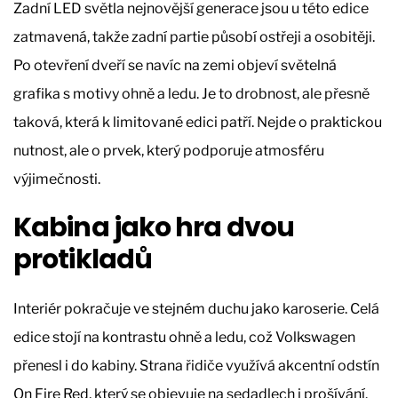
Zadní LED světla nejnovější generace jsou u této edice
zatmavená, takže zadní partie působí ostřeji a osobitěji.
Po otevření dveří se navíc na zemi objeví světelná
grafika s motivy ohně a ledu. Je to drobnost, ale přesně
taková, která k limitované edici patří. Nejde o praktickou
nutnost, ale o prvek, který podporuje atmosféru
výjimečnosti.
Kabina jako hra dvou
protikladů
Interiér pokračuje ve stejném duchu jako karoserie. Celá
edice stojí na kontrastu ohně a ledu, což Volkswagen
přenesl i do kabiny. Strana řidiče využívá akcentní odstín
On Fire Red, který se objevuje na sedadlech i prošívání.