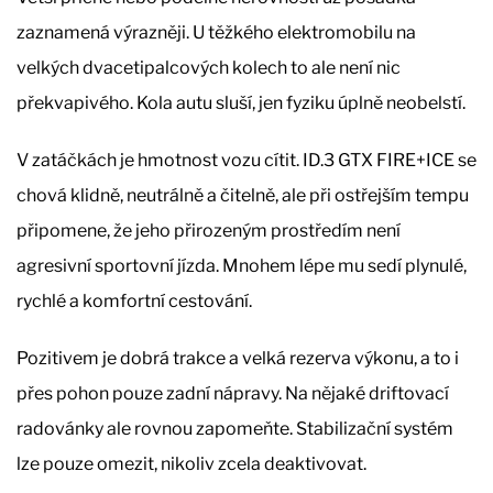
zaznamená výrazněji. U těžkého elektromobilu na
velkých dvacetipalcových kolech to ale není nic
překvapivého. Kola autu sluší, jen fyziku úplně neobelstí.
V zatáčkách je hmotnost vozu cítit. ID.3 GTX FIRE+ICE se
chová klidně, neutrálně a čitelně, ale při ostřejším tempu
připomene, že jeho přirozeným prostředím není
agresivní sportovní jízda. Mnohem lépe mu sedí plynulé,
rychlé a komfortní cestování.
Pozitivem je dobrá trakce a velká rezerva výkonu, a to i
přes pohon pouze zadní nápravy. Na nějaké driftovací
radovánky ale rovnou zapomeňte. Stabilizační systém
lze pouze omezit, nikoliv zcela deaktivovat.