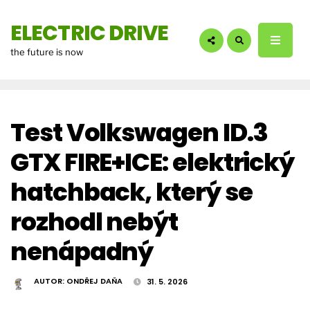
hledáte?:
ELECTRIC DRIVE
the future is now
Test Volkswagen ID.3
GTX FIRE+ICE: elektrický
hatchback, který se
rozhodl nebýt
nenápadný
AUTOR:
ONDŘEJ DAŇA
31. 5. 2026