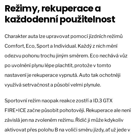
Režimy, rekuperace a
každodenní použitelnost
Charakter auta lze upravovat pomocí jízdních režimů
Comfort, Eco, Sport a Individual. Každý z nich mění
odezvu pohonu trochu jiným směrem. Eco nechává vůz
po uvolnění plynu lépe plachtit, protože v tomto
nastavení je rekuperace vypnutá. Auto tak ochotněji
využívá setrvačnost a působí velmi plynule.
Sportovní režim naopak reakce zostří a ID.3 GTX
FIRE+ICE začne působit pohotověji. Rekuperace ale není
závislá jen na zvoleném režimu. Řidič ji může kdykoliv
aktivovat přes polohu B na voliči směru jízdy, ať už jede v