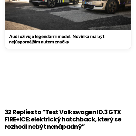
Audi oživuje legendární model. Novinka má být
nejúspornějším autem značky
32 Replies to “Test Volkswagen ID.3 GTX
FIRE+ICE: elektrický hatchback, který se
rozhodl nebýt nenápadný”