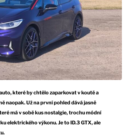
uto, které by chtělo zaparkovat v koutě a
sně naopak. Už na první pohled dává jasně
 které má v sobě kus nostalgie, trochu módní
u elektrického výkonu. Je to ID.3 GTX, ale
u.