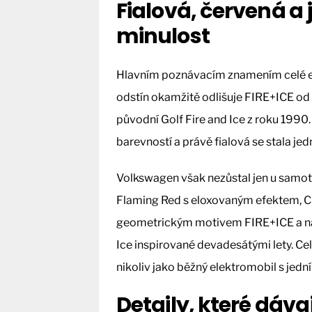
Fialová, červená a
minulost
Hlavním poznávacím znamením celé edic
odstín okamžitě odlišuje FIRE+ICE od 
původní Golf Fire and Ice z roku 1990
barevností a právě fialová se stala jed
Volkswagen však nezůstal jen u samot
Flaming Red s eloxovaným efektem, C 
geometrickým motivem FIRE+ICE a na s
Ice inspirované devadesátými lety. Ce
nikoliv jako běžný elektromobil s jed
Detaily, které dávaj