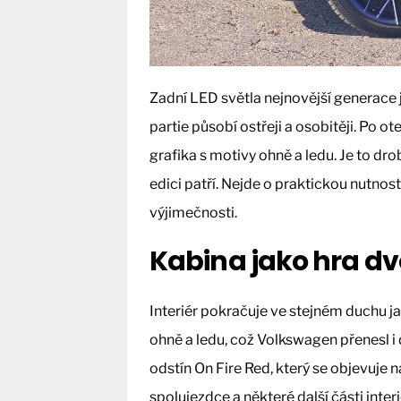
Zadní LED světla nejnovější generace 
partie působí ostřeji a osobitěji. Po o
grafika s motivy ohně a ledu. Je to dro
edici patří. Nejde o praktickou nutnos
výjimečnosti.
Kabina jako hra dv
Interiér pokračuje ve stejném duchu ja
ohně a ledu, což Volkswagen přenesl i 
odstín On Fire Red, který se objevuje 
spolujezdce a některé další části inter