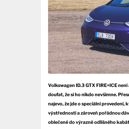
Volkswagen ID.3 GTX FIRE+ICE není a
doufat, že si ho nikdo nevšimne. Pře
najevo, že jde o speciální provedení,
výstřednosti a zároveň pořádnou dávk
oblečené do výrazně odlišného kabát