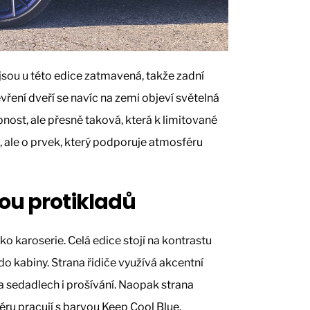
jsou u této edice zatmavená, takže zadní
tevření dveří se navíc na zemi objeví světelná
bnost, ale přesně taková, která k limitované
t, ale o prvek, který podporuje atmosféru
ou protikladů
ko karoserie. Celá edice stojí na kontrastu
do kabiny. Strana řidiče využívá akcentní
na sedadlech i prošívání. Naopak strana
iéru pracují s barvou Keep Cool Blue.