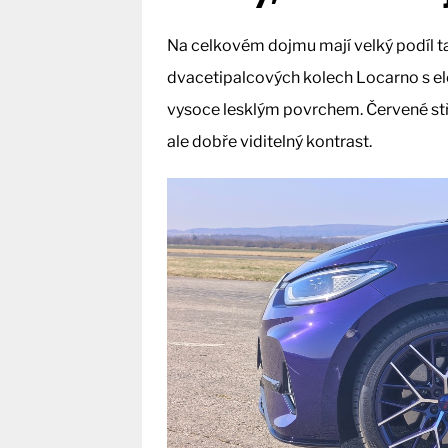
Na celkovém dojmu mají velký podíl tak
dvacetipalcových kolech Locarno s el
vysoce lesklým povrchem. Červené stř
ale dobře viditelný kontrast.