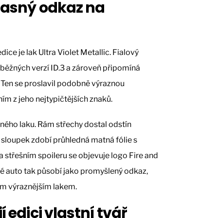
 jasný odkaz na
e je lak Ultra Violet Metallic. Fialový
běžných verzí ID.3 a zároveň připomíná
. Ten se proslavil podobně výraznou
ním z jeho nejtypičtějších znaků.
ného laku. Rám střechy dostal odstín
sloupek zdobí průhledná matná fólie s
třešním spoileru se objevuje logo Fire and
lé auto tak působí jako promyšlený odkaz,
ním výraznějším lakem.
í edici vlastní tvář