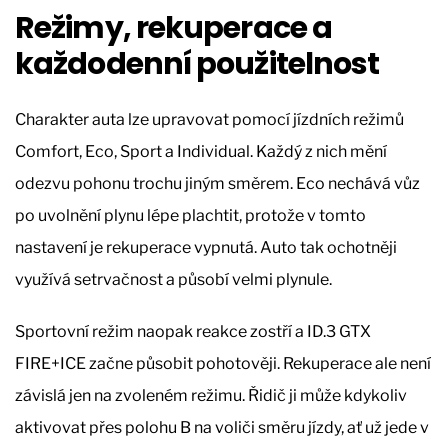
Režimy, rekuperace a
každodenní použitelnost
Charakter auta lze upravovat pomocí jízdních režimů
Comfort, Eco, Sport a Individual. Každý z nich mění
odezvu pohonu trochu jiným směrem. Eco nechává vůz
po uvolnění plynu lépe plachtit, protože v tomto
nastavení je rekuperace vypnutá. Auto tak ochotněji
využívá setrvačnost a působí velmi plynule.
Sportovní režim naopak reakce zostří a ID.3 GTX
FIRE+ICE začne působit pohotověji. Rekuperace ale není
závislá jen na zvoleném režimu. Řidič ji může kdykoliv
aktivovat přes polohu B na voliči směru jízdy, ať už jede v