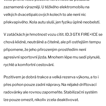
zaznamená výrazněji. U těžkého elektromobilu na
velkých dvacetipalcových kolech to ale není nic
překvapivého. Kola autu sluší, jen fyziku úplně neobelstí.
V zatáčkách je hmotnost vozu cítit. ID.3 GTX FIRE+ICE se
chová klidně, neutrálně a čitelně, ale při ostřejším tempu
připomene, že jeho přirozeným prostředím není
agresivní sportovní jízda. Mnohem lépe mu sedí plynulé,
rychlé a komfortní cestování.
Pozitivem je dobrá trakce a velká rezerva výkonu, a to i
přes pohon pouze zadní nápravy. Na nějaké driftovací
radovánky ale rovnou zapomeňte. Stabilizační systém
lze pouze omezit, nikoliv zcela deaktivovat.