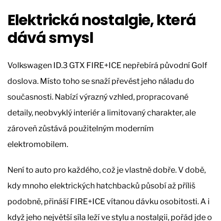
Elektrická nostalgie, která
dává smysl
Volkswagen ID.3 GTX FIRE+ICE nepřebírá původní Golf
doslova. Místo toho se snaží převést jeho náladu do
současnosti. Nabízí výrazný vzhled, propracované
detaily, neobvyklý interiér a limitovaný charakter, ale
zároveň zůstává použitelným moderním
elektromobilem.
Není to auto pro každého, což je vlastně dobře. V době,
kdy mnoho elektrických hatchbacků působí až příliš
podobně, přináší FIRE+ICE vítanou dávku osobitosti. A i
když jeho největší síla leží ve stylu a nostalgii, pořád jde o