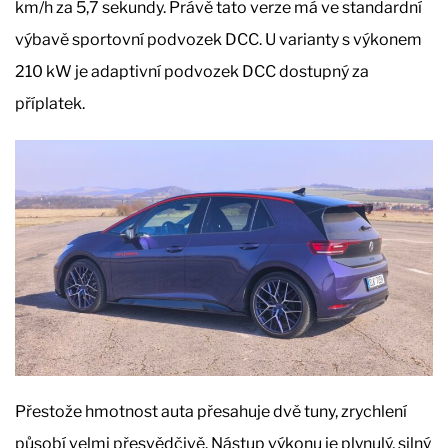
km/h za 5,7 sekundy. Právě tato verze má ve standardní
výbavě sportovní podvozek DCC. U varianty s výkonem
210 kW je adaptivní podvozek DCC dostupný za
příplatek.
Přestože hmotnost auta přesahuje dvě tuny, zrychlení
působí velmi přesvědčivě. Nástup výkonu je plynulý, silný