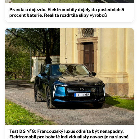
Pravda o dojezdu. Elektromobily dojely do posledních 5
procent baterie. Realita rozdrtila sliby výrobců
Test DS N°8: Francouzský luxus odmítá být nenápadný.
Elektromobil pro bohaté individualisty navazuje na slavné