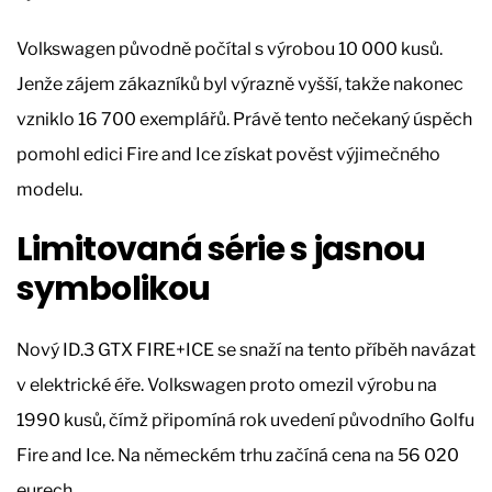
Volkswagen původně počítal s výrobou 10 000 kusů.
Jenže zájem zákazníků byl výrazně vyšší, takže nakonec
vzniklo 16 700 exemplářů. Právě tento nečekaný úspěch
pomohl edici Fire and Ice získat pověst výjimečného
modelu.
Limitovaná série s jasnou
symbolikou
Nový ID.3 GTX FIRE+ICE se snaží na tento příběh navázat
v elektrické éře. Volkswagen proto omezil výrobu na
1990 kusů, čímž připomíná rok uvedení původního Golfu
Fire and Ice. Na německém trhu začíná cena na 56 020
eurech.