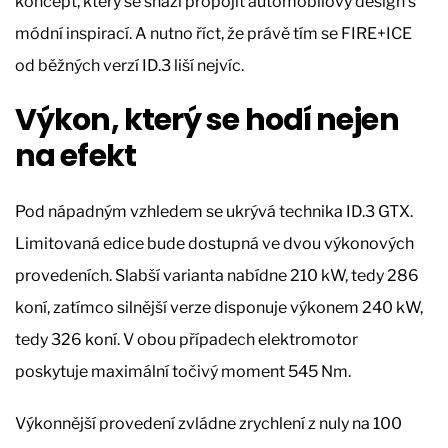
koncept, který se snaží propojit automobilový design s
módní inspirací. A nutno říct, že právě tím se FIRE+ICE
od běžných verzí ID.3 liší nejvíc.
Výkon, který se hodí nejen
na efekt
Pod nápadným vzhledem se ukrývá technika ID.3 GTX.
Limitovaná edice bude dostupná ve dvou výkonových
provedeních. Slabší varianta nabídne 210 kW, tedy 286
koní, zatímco silnější verze disponuje výkonem 240 kW,
tedy 326 koní. V obou případech elektromotor
poskytuje maximální točivý moment 545 Nm.
Výkonnější provedení zvládne zrychlení z nuly na 100