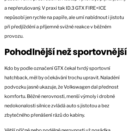
a nepřerušovaný. V praxi tak ID.3 GTX FIRE+ICE
nepůsobí jen rychle na papíře, ale umí nabídnout i jistotu
při předjíždění a příjemně svižné reakce v běžném
provozu.
Pohodlnější než sportovnější
Kdo by podle označení GTX čekal tvrdý sportovní
hatchback, měl by očekávání trochu upravit. Naladění
podvozku jasně ukazuje, že Volkswagen dal přednost
komfortu. Běžné nerovnosti, menší výmoly i drobné
nedokonalosti silnice zvládá auto s jistotou a bez
zbytečného přenášení rázů do kabiny.
Větší příčné nebo podélné nerovnosti už posádka