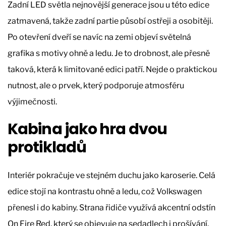
Zadní LED světla nejnovější generace jsou u této edice
zatmavená, takže zadní partie působí ostřeji a osobitěji.
Po otevření dveří se navíc na zemi objeví světelná
grafika s motivy ohně a ledu. Je to drobnost, ale přesně
taková, která k limitované edici patří. Nejde o praktickou
nutnost, ale o prvek, který podporuje atmosféru
výjimečnosti.
Kabina jako hra dvou
protikladů
Interiér pokračuje ve stejném duchu jako karoserie. Celá
edice stojí na kontrastu ohně a ledu, což Volkswagen
přenesl i do kabiny. Strana řidiče využívá akcentní odstín
On Fire Red, který se objevuje na sedadlech i prošívání.