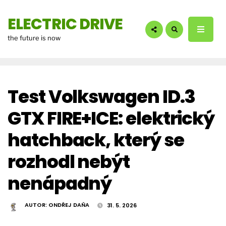
hledáte?:
ELECTRIC DRIVE
the future is now
Test Volkswagen ID.3
GTX FIRE+ICE: elektrický
hatchback, který se
rozhodl nebýt
nenápadný
AUTOR:
ONDŘEJ DAŇA
31. 5. 2026