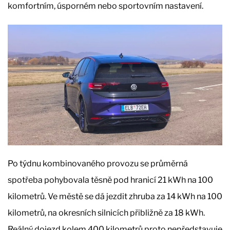
komfortním, úsporném nebo sportovním nastavení.
Po týdnu kombinovaného provozu se průměrná
spotřeba pohybovala těsně pod hranicí 21 kWh na 100
kilometrů. Ve městě se dá jezdit zhruba za 14 kWh na 100
kilometrů, na okresních silnicích přibližně za 18 kWh.
Reálný dojezd kolem 400 kilometrů proto nepředstavuje