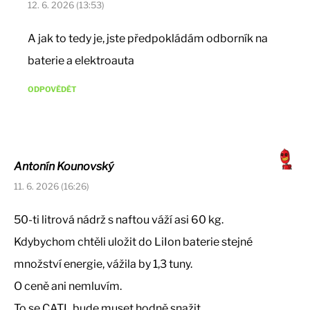
12. 6. 2026 (13:53)
A jak to tedy je, jste předpokládám odborník na
baterie a elektroauta
ODPOVĚDĚT
Antonín Kounovský
11. 6. 2026 (16:26)
50-ti litrová nádrž s naftou váží asi 60 kg.
Kdybychom chtěli uložit do LiIon baterie stejné
množství energie, vážila by 1,3 tuny.
O ceně ani nemluvím.
To se CATL bude muset hodně snažit…