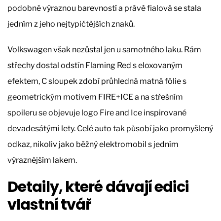
podobně výraznou barevností a právě fialová se stala
jedním z jeho nejtypičtějších znaků.
Volkswagen však nezůstal jen u samotného laku. Rám
střechy dostal odstín Flaming Red s eloxovaným
efektem, C sloupek zdobí průhledná matná fólie s
geometrickým motivem FIRE+ICE a na střešním
spoileru se objevuje logo Fire and Ice inspirované
devadesátými lety. Celé auto tak působí jako promyšlený
odkaz, nikoliv jako běžný elektromobil s jedním
výraznějším lakem.
Detaily, které dávají edici
vlastní tvář