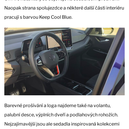
Naopak strana spolujezdce a některé další části interiéru
pracují s barvou Keep Cool Blue.
Barevné prošívání a loga najdeme také na volantu,
palubní desce, výplních dveří a podlahových rohožích.
Nejzajímavější jsou ale sedadla inspirovaná kolekcemi