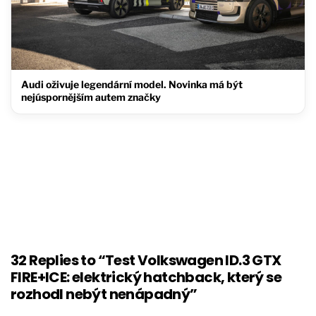
Audi oživuje legendární model. Novinka má být
nejúspornějším autem značky
32 Replies to “Test Volkswagen ID.3 GTX
FIRE+ICE: elektrický hatchback, který se
rozhodl nebýt nenápadný”