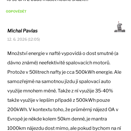
ODPOVĚDĚT
Michal Pavlas
12. 6. 2026 (12:05)
Množství energie v naftě vypovídá o dost smutné (a
dávno známé) neefektivitě spalovacích motorů.
Protože v 50litrech nafty je cca 500kWh energie. Ale
samozřejmě na samotnou jízdu jí spalovací auto
využije mnohem méně. Takže z ní využije 35-40%
takže využije v lepším případě z 500kWh pouze
200kWh. V kontextu toho, že průměrný nájezd OA v
Evropě je někde kolem 50km denně, je mantra
1000km nájezdu dost mimo, ale pokud bychom na ní