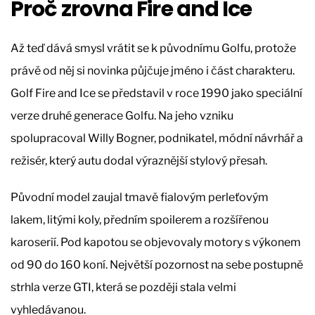
Proč zrovna Fire and Ice
Až teď dává smysl vrátit se k původnímu Golfu, protože
právě od něj si novinka půjčuje jméno i část charakteru.
Golf Fire and Ice se představil v roce 1990 jako speciální
verze druhé generace Golfu. Na jeho vzniku
spolupracoval Willy Bogner, podnikatel, módní návrhář a
režisér, který autu dodal výraznější stylový přesah.
Původní model zaujal tmavě fialovým perleťovým
lakem, litými koly, předním spoilerem a rozšířenou
karoserií. Pod kapotou se objevovaly motory s výkonem
od 90 do 160 koní. Největší pozornost na sebe postupně
strhla verze GTI, která se později stala velmi
vyhledávanou.