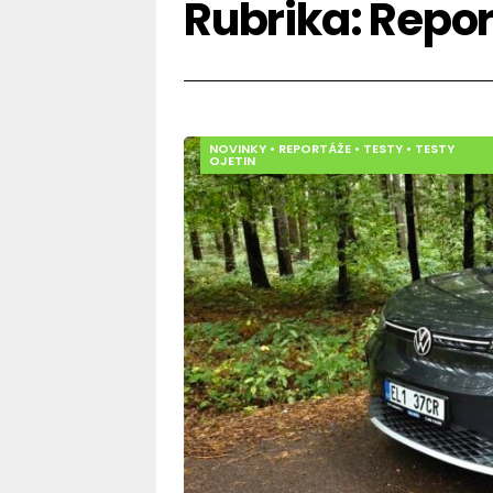
Rubrika:
Repor
NOVINKY
•
REPORTÁŽE
•
TESTY
•
TESTY
OJETIN