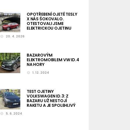
OPOTŘEBENÍ OJETÉ TESLY
X NÁS ŠOKOVALO.
OTESTOVALI JSME
ELEKTRICKOU OJETINU
20. 4. 2026
BAZAROVÝM
ELEKTROMOBILEM VW ID.4
NA HORY
1. 12. 2024
TEST OJETINY
VOLKSWAGEN ID.3: Z
BAZARU UŽ NESTOJÍ
RAKETU A JE SPOLEHLIVÝ
5. 6. 2024