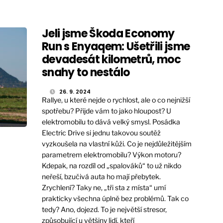
Jeli jsme Škoda Economy
Run s Enyaqem: Ušetřili jsme
devadesát kilometrů, moc
snahy to nestálo
26. 9. 2024
Rallye, u které nejde o rychlost, ale o co nejnižší
spotřebu? Přijde vám to jako hloupost? U
elektromobilu to dává velký smysl. Posádka
Electric Drive si jednu takovou soutěž
vyzkoušela na vlastní kůži. Co je nejdůležitějším
parametrem elektromobilu? Výkon motoru?
Kdepak, na rozdíl od „spalováků“ to už nikdo
neřeší, bzučivá auta ho mají přebytek.
Zrychlení? Taky ne, „tři sta z místa“ umí
prakticky všechna úplně bez problémů. Tak co
tedy? Ano, dojezd. To je největší stresor,
způsobující u většiny lidí, kteří