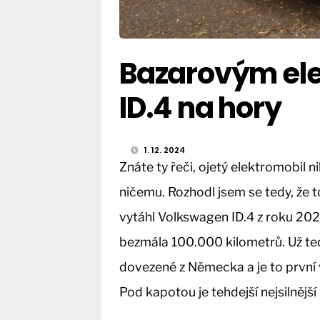
Bazarovým el
ID.4 na hory
1. 12. 2024
Znáte ty řeči, ojetý elektromobil n
ničemu. Rozhodl jsem se tedy, že t
vytáhl Volkswagen ID.4 z roku 20
bezmála 100.000 kilometrů. Už te
dovezené z Německa a je to první v
Pod kapotou je tehdejší nejsilněj