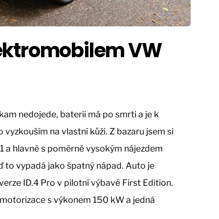
ektromobilem VW
ikam nedojede, baterii má po smrti a je k
o vyzkouším na vlastní kůži. Z bazaru jsem si
21 a hlavně s poměrně vysokým nájezdem
ď to vypadá jako špatný nápad. Auto je
erze ID.4 Pro v pilotní výbavě First Edition.
ší motorizace s výkonem 150 kW a jedná