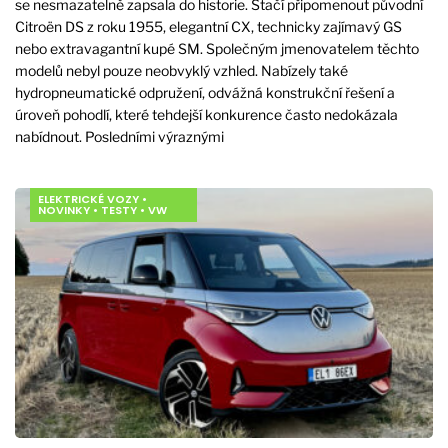
se nesmazatelně zapsala do historie. Stačí připomenout původní
Citroën DS z roku 1955, elegantní CX, technicky zajímavý GS
nebo extravagantní kupé SM. Společným jmenovatelem těchto
modelů nebyl pouze neobvyklý vzhled. Nabízely také
hydropneumatické odpružení, odvážná konstrukční řešení a
úroveň pohodlí, které tehdejší konkurence často nedokázala
nabídnout. Posledními výraznými
ELEKTRICKÉ VOZY
•
NOVINKY
•
TESTY
•
VW