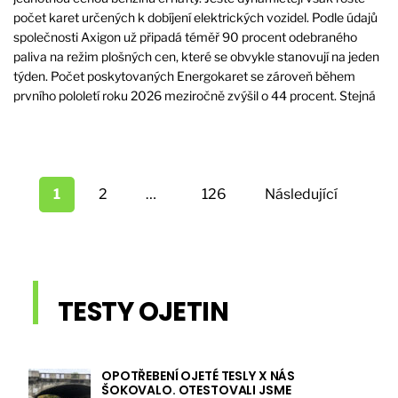
počet karet určených k dobíjení elektrických vozidel. Podle údajů
společnosti Axigon už připadá téměř 90 procent odebraného
paliva na režim plošných cen, které se obvykle stanovují na jeden
týden. Počet poskytovaných Energokaret se zároveň během
prvního pololetí roku 2026 meziročně zvýšil o 44 procent. Stejná
Stránkování
příspěvků
1
2
…
126
Následující
TESTY OJETIN
OPOTŘEBENÍ OJETÉ TESLY X NÁS
ŠOKOVALO. OTESTOVALI JSME