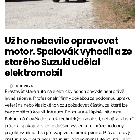
Už ho nebavilo opravovat
motor. Spalovák vyhodil a ze
starého Suzuki udělal
elektromobil
8. 8. 2026
Přestavět staré auto na elektrický pohon obvykle není právě
levná zábava. Profesionální firmy dokážou za podobnou úpravu
veterána nebo klasického vozu požadovat částky, za které lze
bez problémů koupit jiné auto. Existuje ale i úplně jiná cesta.
Pokud má člověk dostatek technických znalostí, nebojí se vlastní
práce a spokojí se s jednodušším výsledkem, může podobný
projekt vzniknout za překvapivě rozumné peníze. Právě takový
přístup zvolil youtuber vystupující pod jménem Life of Troy. Jeho