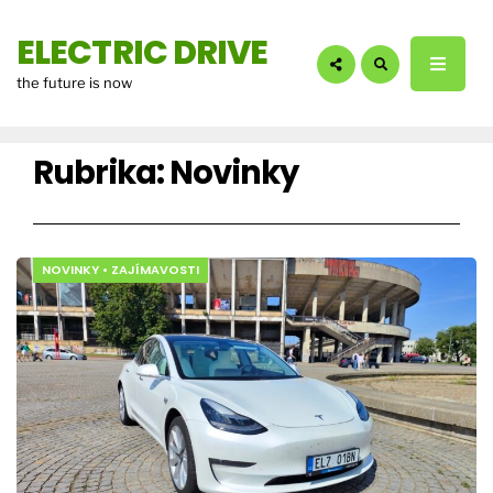
hledáte?:
ELECTRIC DRIVE
the future is now
Rubrika:
Novinky
NOVINKY
•
ZAJÍMAVOSTI