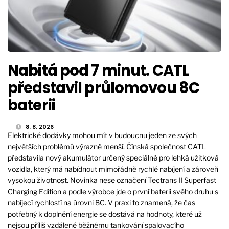
Nabitá pod 7 minut. CATL
představil průlomovou 8C
baterii
8. 8. 2026
Elektrické dodávky mohou mít v budoucnu jeden ze svých
největších problémů výrazně menší. Čínská společnost CATL
představila nový akumulátor určený speciálně pro lehká užitková
vozidla, který má nabídnout mimořádně rychlé nabíjení a zároveň
vysokou životnost. Novinka nese označení Tectrans II Superfast
Charging Edition a podle výrobce jde o první baterii svého druhu s
nabíjecí rychlostí na úrovni 8C. V praxi to znamená, že čas
potřebný k doplnění energie se dostává na hodnoty, které už
nejsou příliš vzdálené běžnému tankování spalovacího