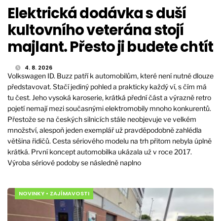
Elektrická dodávka s duší
kultovního veterána stojí
majlant. Přesto ji budete chtít
4. 8. 2026
Volkswagen ID. Buzz patří k automobilům, které není nutné dlouze
představovat. Stačí jediný pohled a prakticky každý ví, s čím má
tu čest. Jeho vysoká karoserie, krátká přední část a výrazně retro
pojetí nemají mezi současnými elektromobily mnoho konkurentů.
Přestože se na českých silnicích stále neobjevuje ve velkém
množství, alespoň jeden exemplář už pravděpodobně zahlédla
většina řidičů. Cesta sériového modelu na trh přitom nebyla úplně
krátká. První koncept automobilka ukázala už v roce 2017.
Výroba sériové podoby se následně naplno
NOVINKY
•
ZAJÍMAVOSTI