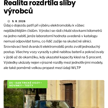
Realita rozdrtila sliby
výrobců
5. 8. 2026
Údaj o dojezdu patří při výběru elektromobilu k vůbec
nejdůležitějším číslům. Výrobci se rádi chlubí stovkami kilometrů
na jedno nabití, jenže laboratorní hodnota uvedená v katalogu
nemusí odpovídat tomu, co řidič zažije na skutečné silnici.
Srovnávací test dvanácti elektromobilů proto zvolil jednoduchý
postup. Všechny vozy vyrazily s plně nabitou baterií a pokračovaly
v jízdě až do okamžiku, kdy ukazatel kapacity klesl na 5 procent.
Výsledky ukázaly nejen výrazné rozdíly mezi jednotlivými modely,
ale také poměrně velkou propast mezi údaji WLTP
DS
•
ELEKTRICKÉ VOZY
•
NOVINKY
•
TESTY