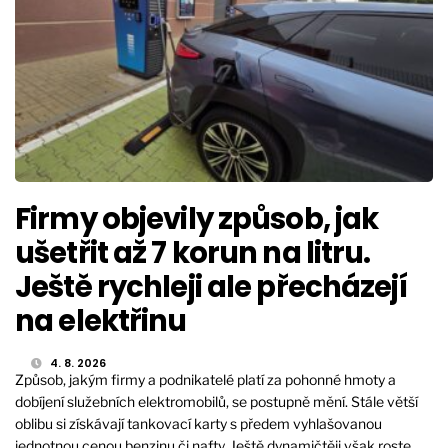
Firmy objevily způsob, jak
ušetřit až 7 korun na litru.
Ještě rychleji ale přecházejí
na elektřinu
4. 8. 2026
Způsob, jakým firmy a podnikatelé platí za pohonné hmoty a
dobíjení služebních elektromobilů, se postupně mění. Stále větší
oblibu si získávají tankovací karty s předem vyhlašovanou
jednotnou cenou benzinu či nafty. Ještě dynamičtěji však roste