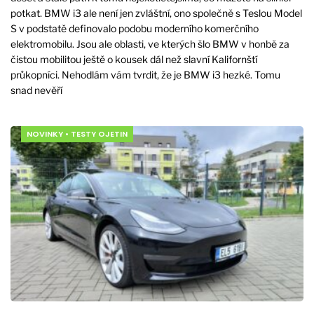
potkat. BMW i3 ale není jen zvláštní, ono společně s Teslou Model
S v podstatě definovalo podobu moderního komerčního
elektromobilu. Jsou ale oblasti, ve kterých šlo BMW v honbě za
čistou mobilitou ještě o kousek dál než slavní Kalifornští
průkopníci. Nehodlám vám tvrdit, že je BMW i3 hezké. Tomu
snad nevěří
NOVINKY
•
TESTY OJETIN