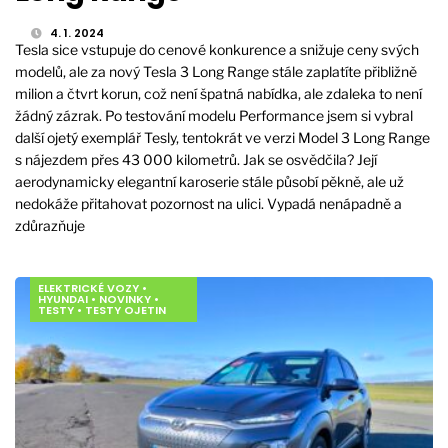
4. 1. 2024
Tesla sice vstupuje do cenové konkurence a snižuje ceny svých
modelů, ale za nový Tesla 3 Long Range stále zaplatíte přibližně
milion a čtvrt korun, což není špatná nabídka, ale zdaleka to není
žádný zázrak. Po testování modelu Performance jsem si vybral
další ojetý exemplář Tesly, tentokrát ve verzi Model 3 Long Range
s nájezdem přes 43 000 kilometrů. Jak se osvědčila? Její
aerodynamicky elegantní karoserie stále působí pěkně, ale už
nedokáže přitahovat pozornost na ulici. Vypadá nenápadně a
zdůrazňuje
ELEKTRICKÉ VOZY
•
HYUNDAI
•
NOVINKY
•
TESTY
•
TESTY OJETIN