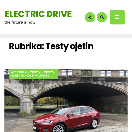
hledáte?:
ELECTRIC DRIVE
the future is now
Rubrika:
Testy ojetin
NOVINKY
•
TESTY
•
TESTY
OJETIN
•
ZAJÍMAVOSTI