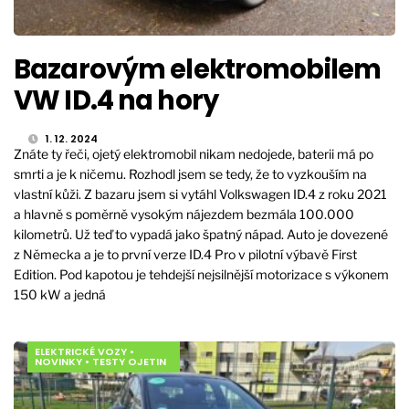
Bazarovým elektromobilem
VW ID.4 na hory
1. 12. 2024
Znáte ty řeči, ojetý elektromobil nikam nedojede, baterii má po
smrti a je k ničemu. Rozhodl jsem se tedy, že to vyzkouším na
vlastní kůži. Z bazaru jsem si vytáhl Volkswagen ID.4 z roku 2021
a hlavně s poměrně vysokým nájezdem bezmála 100.000
kilometrů. Už teď to vypadá jako špatný nápad. Auto je dovezené
z Německa a je to první verze ID.4 Pro v pilotní výbavě First
Edition. Pod kapotou je tehdejší nejsilnější motorizace s výkonem
150 kW a jedná
ELEKTRICKÉ VOZY
•
NOVINKY
•
TESTY OJETIN