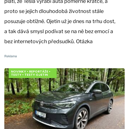
platí, že Tesla vyrábí auta poměrně krátce, a
proto se jejich dlouhodobá životnost stále
posuzuje obtížně. Ojetin už je dnes na trhu dost,
a tak dává smysl podívat se na ně bez emocí a
bez internetových předsudků. Otázka
NOVINKY
•
REPORTÁŽE
•
TESTY
•
TESTY OJETIN