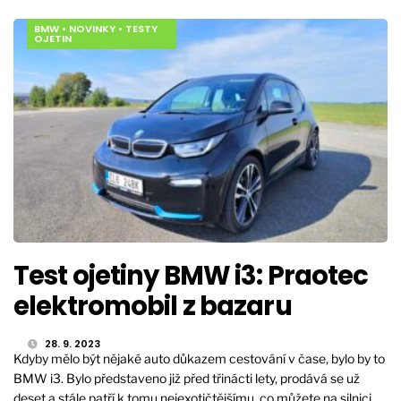
BMW
•
NOVINKY
•
TESTY
OJETIN
Test ojetiny BMW i3: Praotec
elektromobil z bazaru
28. 9. 2023
Kdyby mělo být nějaké auto důkazem cestování v čase, bylo by to
BMW i3. Bylo představeno již před třinácti lety, prodává se už
deset a stále patří k tomu nejexotičtějšímu, co můžete na silnici