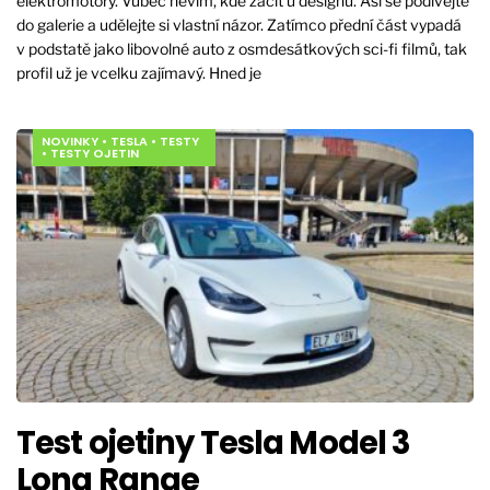
elektromotory. Vůbec nevím, kde začít u designu. Asi se podívejte
do galerie a udělejte si vlastní názor. Zatímco přední část vypadá
v podstatě jako libovolné auto z osmdesátkových sci-fi filmů, tak
profil už je vcelku zajímavý. Hned je
NOVINKY
•
TESLA
•
TESTY
•
TESTY OJETIN
Test ojetiny Tesla Model 3
Long Range