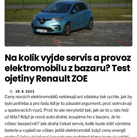
Na kolik vyjde servis a provoz
elektromobilu z bazaru? Test
ojetiny Renault ZOE
28. 8. 2023
Ceny nových elektromobilů neklesají ani zdaleka tak rychle, jak by
bylo potřeba a pro řadu lidí je to zásadní argument, proč setrvávají
u spalovacích vozů. Proč to ale nevyřešit tak, jak se to u nás řeší
už léta? Když je nové auto drahé, koupíme ho z bazaru. Je to
vůbec bezpečné? Jak drahý čekat servis, kolik bude stát výměna
baterie a vyplatí se vůbec ještě elektromobil, když ceny energií
rostou? Jako ukázkový kousek pro podobné téma jsem si vytáhl