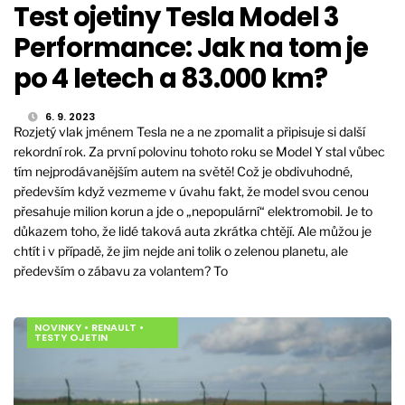
Test ojetiny Tesla Model 3
Performance: Jak na tom je
po 4 letech a 83.000 km?
6. 9. 2023
Rozjetý vlak jménem Tesla ne a ne zpomalit a připisuje si další
rekordní rok. Za první polovinu tohoto roku se Model Y stal vůbec
tím nejprodávanějším autem na světě! Což je obdivuhodné,
především když vezmeme v úvahu fakt, že model svou cenou
přesahuje milion korun a jde o „nepopulární“ elektromobil. Je to
důkazem toho, že lidé taková auta zkrátka chtějí. Ale můžou je
chtít i v případě, že jim nejde ani tolik o zelenou planetu, ale
především o zábavu za volantem? To
NOVINKY
•
RENAULT
•
TESTY OJETIN