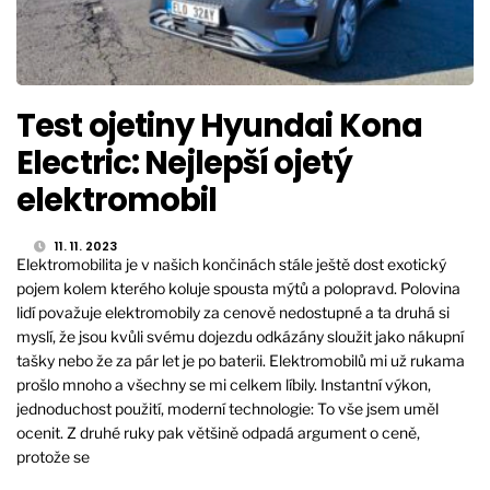
Test ojetiny Hyundai Kona
Electric: Nejlepší ojetý
elektromobil
11. 11. 2023
Elektromobilita je v našich končinách stále ještě dost exotický
pojem kolem kterého koluje spousta mýtů a polopravd. Polovina
lidí považuje elektromobily za cenově nedostupné a ta druhá si
myslí, že jsou kvůli svému dojezdu odkázány sloužit jako nákupní
tašky nebo že za pár let je po baterii. Elektromobilů mi už rukama
prošlo mnoho a všechny se mi celkem líbily. Instantní výkon,
jednoduchost použití, moderní technologie: To vše jsem uměl
ocenit. Z druhé ruky pak většině odpadá argument o ceně,
protože se