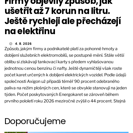
Firmy objevily způsob, jak
ušetřit až 7 korun na litru.
Ještě rychleji ale přecházejí
na elektřinu
4. 8. 2026
Způsob, jakým firmy a podnikatelé platí za pohonné hmoty a
dobíjení služebních elektromobilů, se postupně mění. Stále větší
oblibu si získávají tankovací karty s předem vyhlašovanou
jednotnou cenou benzinu či nafty. Ještě dynamičtěji však roste
počet karet určených k dobíjení elektrických vozidel. Podle údajů
společnosti Axigon už připadá téměř 90 procent odebraného
paliva na režim plošných cen, které se obvykle stanovují na jeden
týden. Počet poskytovaných Energokaret se zároveň během
prvního pololetí roku 2026 meziročně zvýšil o 44 procent. Stejná
Doporučujeme