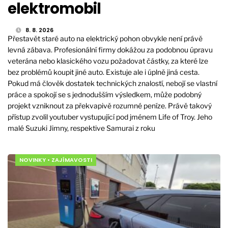
elektromobil
8. 8. 2026
Přestavět staré auto na elektrický pohon obvykle není právě
levná zábava. Profesionální firmy dokážou za podobnou úpravu
veterána nebo klasického vozu požadovat částky, za které lze
bez problémů koupit jiné auto. Existuje ale i úplně jiná cesta.
Pokud má člověk dostatek technických znalostí, nebojí se vlastní
práce a spokojí se s jednodušším výsledkem, může podobný
projekt vzniknout za překvapivě rozumné peníze. Právě takový
přístup zvolil youtuber vystupující pod jménem Life of Troy. Jeho
malé Suzuki Jimny, respektive Samurai z roku
NOVINKY
•
ZAJÍMAVOSTI