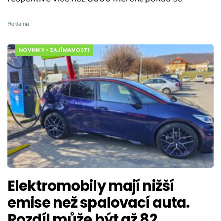
NOVINKY
•
ZAJÍMAVOSTI
Elektromobily mají nižší
emise než spalovací auta.
Rozdíl může být až 82