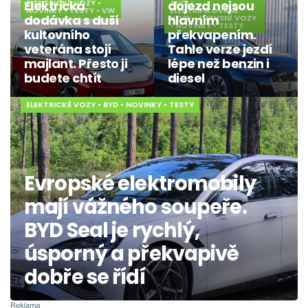
Elektrická
ELEKTRICKÉ VOZY
•
dojezd nejsou
AUDI
•
NOVINKY
•
TESTY
•
VW
ELEKTRIFIKOVANÉ
dodávka s duší
hlavním
VOZY
•
LUXUSNÍ VOZY
•
NOVINKY
•
TESTY
kultovního
překvapením.
veterána stojí
Tahle verze jezdí
majlant. Přesto ji
lépe než benzin i
budete chtít
diesel
ELEKTRICKÉ VOZY
•
BYD
•
NOVINKY
•
TESTY
Evropské elektromobily
mají vážného soupeře.
BYD Seal je rychlý,
úsporný a překvapivě
dobře se řídí