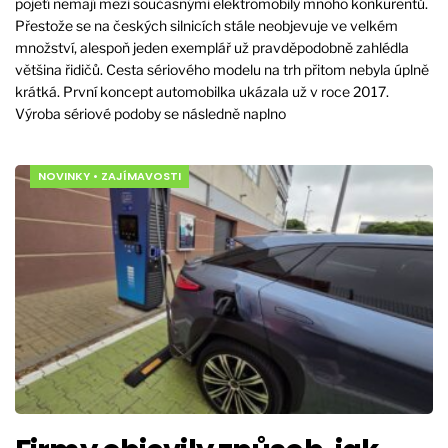
pojetí nemají mezi současnými elektromobily mnoho konkurentů.
Přestože se na českých silnicích stále neobjevuje ve velkém
množství, alespoň jeden exemplář už pravděpodobně zahlédla
většina řidičů. Cesta sériového modelu na trh přitom nebyla úplně
krátká. První koncept automobilka ukázala už v roce 2017.
Výroba sériové podoby se následně naplno
NOVINKY
•
ZAJÍMAVOSTI