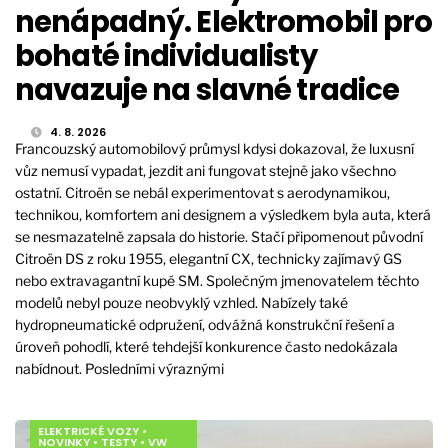
nenápadný. Elektromobil pro
bohaté individualisty
navazuje na slavné tradice
4. 8. 2026
Francouzský automobilový průmysl kdysi dokazoval, že luxusní
vůz nemusí vypadat, jezdit ani fungovat stejně jako všechno
ostatní. Citroën se nebál experimentovat s aerodynamikou,
technikou, komfortem ani designem a výsledkem byla auta, která
se nesmazatelně zapsala do historie. Stačí připomenout původní
Citroën DS z roku 1955, elegantní CX, technicky zajímavý GS
nebo extravagantní kupé SM. Společným jmenovatelem těchto
modelů nebyl pouze neobvyklý vzhled. Nabízely také
hydropneumatické odpružení, odvážná konstrukční řešení a
úroveň pohodlí, které tehdejší konkurence často nedokázala
nabídnout. Posledními výraznými
ELEKTRICKÉ VOZY
•
NOVINKY
•
TESTY
•
VW