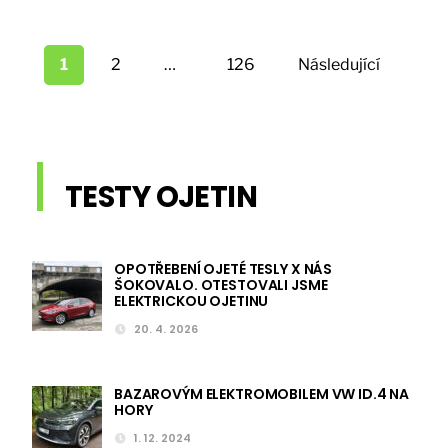
Stránkování
příspěvků
1
2
…
126
Následující
TESTY OJETIN
OPOTŘEBENÍ OJETÉ TESLY X NÁS
ŠOKOVALO. OTESTOVALI JSME
ELEKTRICKOU OJETINU
20. 4. 2026
BAZAROVÝM ELEKTROMOBILEM VW ID.4 NA
HORY
1. 12. 2024