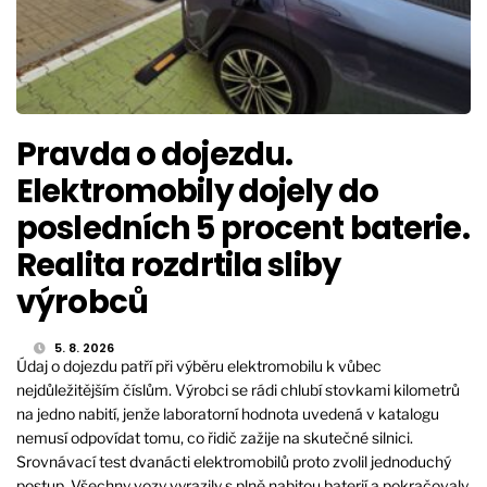
Pravda o dojezdu.
Elektromobily dojely do
posledních 5 procent baterie.
Realita rozdrtila sliby
výrobců
5. 8. 2026
Údaj o dojezdu patří při výběru elektromobilu k vůbec
nejdůležitějším číslům. Výrobci se rádi chlubí stovkami kilometrů
na jedno nabití, jenže laboratorní hodnota uvedená v katalogu
nemusí odpovídat tomu, co řidič zažije na skutečné silnici.
Srovnávací test dvanácti elektromobilů proto zvolil jednoduchý
postup. Všechny vozy vyrazily s plně nabitou baterií a pokračovaly