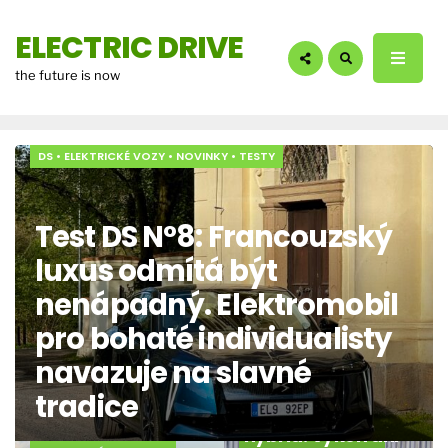
hledáte?:
ELECTRIC DRIVE
the future is now
DS
•
ELEKTRICKÉ VOZY
•
NOVINKY
•
TESTY
Test DS N°8: Francouzský
luxus odmítá být
nenápadný. Elektromobil
pro bohaté individualisty
navazuje na slavné
tradice
Test Audi A6 e
hybrid: Výkon ani