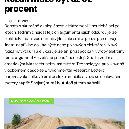
procent
8. 8. 2026
Debata o skutečné ekologičnosti elektromobilů neutichá ani po
letech. Jedním z nejčastějších argumentů jejich odpůrců je, že
elektrická auta sice nemají výfuk, ale emise pouze přesouvají
jinam, například do uhelných nebo plynových elektráren. Nový
rozsáhlý výzkum ale ukazuje, že ani při započítání výroby elektřiny
tento argument ve většině případů neobstojí. Studie vedená
americkým Massachusetts Institute of Technology a publikovaná
v odborném časopise Environmental Research Letters
porovnávala celkové emise elektromobilů a vozů se spalovacími
motory napříč Spojenými státy. Autoři přitom neřešili
NOVINKY
•
ZAJÍMAVOSTI