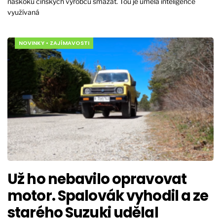
náskoku čínských výrobců smazat. Tou je umělá inteligence
využívaná
NOVINKY
•
ZAJÍMAVOSTI
Už ho nebavilo opravovat
motor. Spalovák vyhodil a ze
starého Suzuki udělal