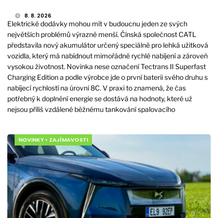
8. 8. 2026
Elektrické dodávky mohou mít v budoucnu jeden ze svých
největších problémů výrazně menší. Čínská společnost CATL
představila nový akumulátor určený speciálně pro lehká užitková
vozidla, který má nabídnout mimořádně rychlé nabíjení a zároveň
vysokou životnost. Novinka nese označení Tectrans II Superfast
Charging Edition a podle výrobce jde o první baterii svého druhu s
nabíjecí rychlostí na úrovni 8C. V praxi to znamená, že čas
potřebný k doplnění energie se dostává na hodnoty, které už
nejsou příliš vzdálené běžnému tankování spalovacího
NOVINKY
•
ZAJÍMAVOSTI