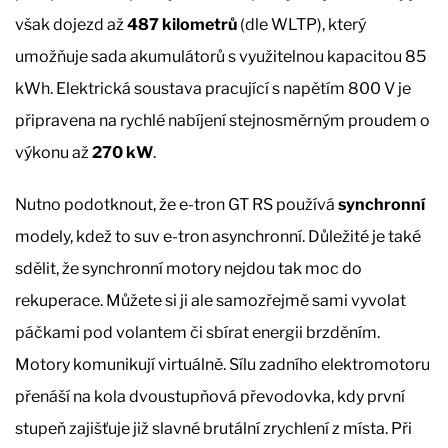
však dojezd až
487 kilometrů
(dle WLTP), který
umožňuje sada akumulátorů s využitelnou kapacitou 85
kWh. Elektrická soustava pracující s napětím 800 V je
připravena na rychlé nabíjení stejnosměrným proudem o
výkonu až
270 kW
.
Nutno podotknout, že e-tron GT RS používá
synchronní
modely, kdež to suv e-tron asynchronní. Důležité je také
sdělit, že synchronní motory nejdou tak moc do
rekuperace. Můžete si ji ale samozřejmě sami vyvolat
páčkami pod volantem či sbírat energii brzděním.
Motory komunikují virtuálně. Sílu zadního elektromotoru
přenáší na kola dvoustupňová převodovka, kdy první
stupeň zajišťuje již slavné brutální zrychlení z místa. Při