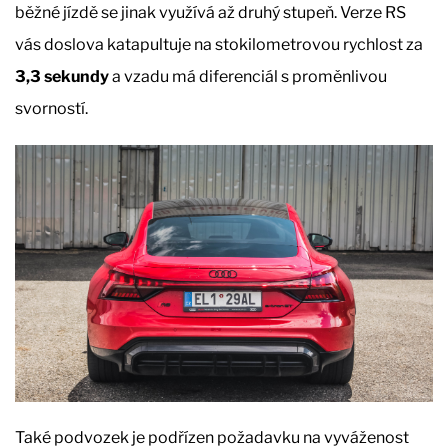
běžné jízdě se jinak využívá až druhý stupeň. Verze RS
vás doslova katapultuje na stokilometrovou rychlost za
3,3 sekundy
a vzadu má diferenciál s proměnlivou
svorností.
Také podvozek je podřízen požadavku na vyváženost