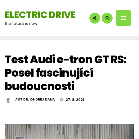
hledáte?:
ELECTRIC DRIVE
the future is now
Test Audi e-tron GT RS:
Posel fascinující
budoucnosti
AUTOR:
ONDŘEJ DAŇA
27. 8. 2021