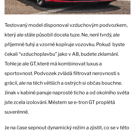
Testovaný model disponoval vzduchovým podvozkem,
který ale stále působil docela tuze. Ne, není tvrdý, ale
příjemně tuhý a vzorně kopíruje vozovku. Pokud byste
čekali “vzduchoplavbu” jako v A8, budete zklamání.
Tohle je ale GT, které má kombinovat luxus a
sportovnost. Podvozek zvládá filtrovat nerovnosti s
grácií, ale na těch větších a ostrých si občas bouchne.
Jinak v kabině panuje naprosté ticho a od okolního světa
jste zcela izolování. Městem se e-tron GT proplétá
suverénně.
Je na čase sepnout dynamický režim a zjistit, co se v této