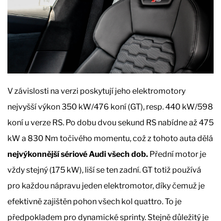
V závislosti na verzi poskytují jeho elektromotory
nejvyšší výkon 350 kW/476 koní (GT), resp. 440 kW/598
koní u verze RS. Po dobu dvou sekund RS nabídne až 475
kW a 830 Nm točivého momentu, což z tohoto auta dělá
nejvýkonnější sériové Audi všech dob.
Přední motor je
vždy stejný (175 kW), liší se ten zadní. GT totiž používá
pro každou nápravu jeden elektromotor, díky čemuž je
efektivně zajištěn pohon všech kol quattro. To je
předpokladem pro dynamické sprinty. Stejně důležitý je