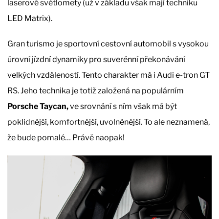
laserové světlomety (už v základu však mají techniku
LED Matrix).
Gran turismo je sportovní cestovní automobil s vysokou
úrovní jízdní dynamiky pro suverénní překonávání
velkých vzdáleností. Tento charakter má i Audi e-tron GT
RS. Jeho technika je totiž založená na populárním
Porsche Taycan,
ve srovnání s ním však má být
poklidnější, komfortnější, uvolněnější. To ale neznamená,
že bude pomalé… Právě naopak!