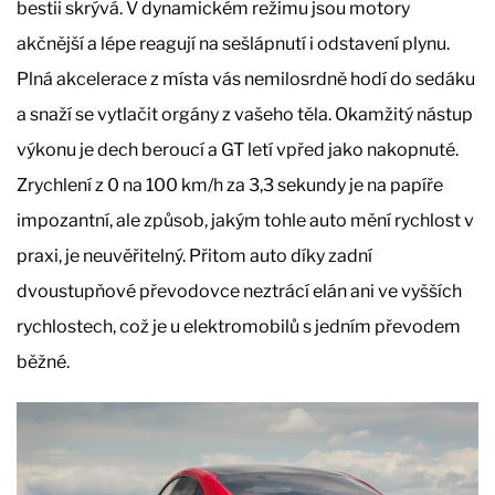
bestii skrývá. V dynamickém režimu jsou motory
akčnější a lépe reagují na sešlápnutí i odstavení plynu.
Plná akcelerace z místa vás nemilosrdně hodí do sedáku
a snaží se vytlačit orgány z vašeho těla. Okamžitý nástup
výkonu je dech beroucí a GT letí vpřed jako nakopnuté.
Zrychlení z 0 na 100 km/h za 3,3 sekundy je na papíře
impozantní, ale způsob, jakým tohle auto mění rychlost v
praxi, je neuvěřitelný. Přitom auto díky zadní
dvoustupňové převodovce neztrácí elán ani ve vyšších
rychlostech, což je u elektromobilů s jedním převodem
běžné.