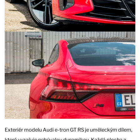
Exteriér modelu Audi e-tron GT RS je uměleckým dílem,
které vyzařuje nebývalou dynamikou. Každá plocha a