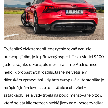
To, že silný elektromobil jede rychle rovně není nic
překvapujícího, je to přirozený aspekt. Tesla Model S 100
jede také jako urvaná, ale mezi ní a tímto Audi je hned
několik propastných rozdílů. Jasně, největší je v
dílenském zpracování, kdy tato evropská automobilka je
na úplně jiném levelu. Je to také ale o chování v
zatáčkách. Tesla vždy trpěla na poddimenzované brzdy,
které po pár kilometrech rychlé jízdy na okresce zvadly a