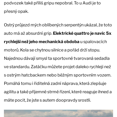
podvozek také příliš gripu nepobral. To u Audi je to
přesný opak.
Ostrý průjezd mých oblíbených serpentýn ukázal, že toto
auto má až absurdní grip.
Elektrické quattro je navíc 5x
rychlejší než jeho mechanická obdoba
u spalovacích
motorů. Kola se chytnou silnice a pořád drží stopu.
Najednou dávají smysl ta sportovně tvarovaná sedadla
ve standardu. Zatáčku můžete projet daleko rychleji než
s ostrým hatcbackem nebo běžným sportovním vozem.
Pomáhá tomu i řiditelná zadní náprava, která zlepšuje
agilitu a také příjemně strmé řízení, které reaguje ihned a
máte pocit, že jste s autem doopravdy srostli.