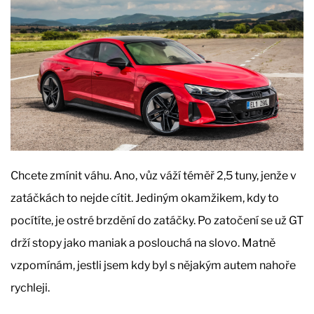
Chcete zmínit váhu. Ano, vůz váží téměř 2,5 tuny, jenže v
zatáčkách to nejde cítit. Jediným okamžikem, kdy to
pocítíte, je ostré brzdění do zatáčky. Po zatočení se už GT
drží stopy jako maniak a poslouchá na slovo. Matně
vzpomínám, jestli jsem kdy byl s nějakým autem nahoře
rychleji.