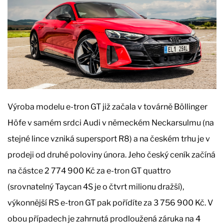
Výroba modelu e-tron GT již začala v továrně Böllinger
Höfe v samém srdci Audi v německém Neckarsulmu (na
stejné lince vzniká supersport R8) a na českém trhu je v
prodeji od druhé poloviny února. Jeho český ceník začíná
na částce 2 774 900 Kč za e-tron GT quattro
(srovnatelný Taycan 4S je o čtvrt milionu dražší),
výkonnější RS e-tron GT pak pořídíte za 3 756 900 Kč. V
obou případech je zahrnutá prodloužená záruka na 4