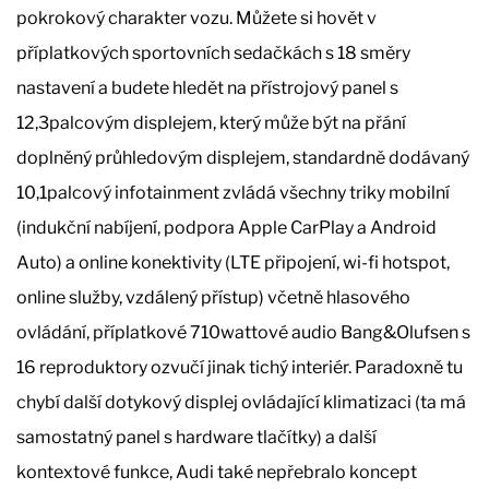
pokrokový charakter vozu. Můžete si hovět v
příplatkových sportovních sedačkách s 18 směry
nastavení a budete hledět na přístrojový panel s
12,3palcovým displejem, který může být na přání
doplněný průhledovým displejem, standardně dodávaný
10,1palcový infotainment zvládá všechny triky mobilní
(indukční nabíjení, podpora Apple CarPlay a Android
Auto) a online konektivity (LTE připojení, wi-fi hotspot,
online služby, vzdálený přístup) včetně hlasového
ovládání, příplatkové 710wattové audio Bang&Olufsen s
16 reproduktory ozvučí jinak tichý interiér. Paradoxně tu
chybí další dotykový displej ovládající klimatizaci (ta má
samostatný panel s hardware tlačítky) a další
kontextové funkce, Audi také nepřebralo koncept