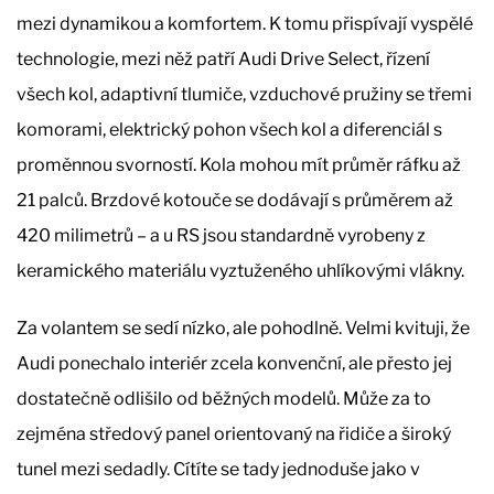
mezi dynamikou a komfortem. K tomu přispívají vyspělé
technologie, mezi něž patří Audi Drive Select, řízení
všech kol, adaptivní tlumiče, vzduchové pružiny se třemi
komorami, elektrický pohon všech kol a diferenciál s
proměnnou svorností. Kola mohou mít průměr ráfku až
21 palců. Brzdové kotouče se dodávají s průměrem až
420 milimetrů – a u RS jsou standardně vyrobeny z
keramického materiálu vyztuženého uhlíkovými vlákny.
Za volantem se sedí nízko, ale pohodlně. Velmi kvituji, že
Audi ponechalo interiér zcela konvenční, ale přesto jej
dostatečně odlišilo od běžných modelů. Může za to
zejména středový panel orientovaný na řidiče a široký
tunel mezi sedadly. Cítíte se tady jednoduše jako v