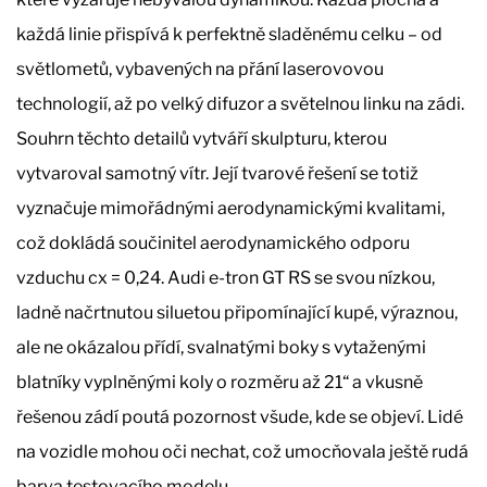
každá linie přispívá k perfektně sladěnému celku – od
světlometů, vybavených na přání laserovovou
technologií, až po velký difuzor a světelnou linku na zádi.
Souhrn těchto detailů vytváří skulpturu, kterou
vytvaroval samotný vítr. Její tvarové řešení se totiž
vyznačuje mimořádnými aerodynamickými kvalitami,
což dokládá součinitel aerodynamického odporu
vzduchu cx = 0,24. Audi e-tron GT RS se svou nízkou,
ladně načrtnutou siluetou připomínající kupé, výraznou,
ale ne okázalou přídí, svalnatými boky s vytaženými
blatníky vyplněnými koly o rozměru až 21“ a vkusně
řešenou zádí poutá pozornost všude, kde se objeví. Lidé
na vozidle mohou oči nechat, což umocňovala ještě rudá
barva testovacího modelu.