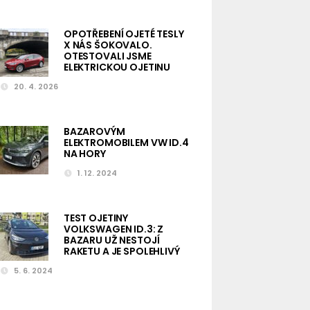
OPOTŘEBENÍ OJETÉ TESLY
X NÁS ŠOKOVALO.
OTESTOVALI JSME
ELEKTRICKOU OJETINU
20. 4. 2026
BAZAROVÝM
ELEKTROMOBILEM VW ID.4
NA HORY
1. 12. 2024
TEST OJETINY
VOLKSWAGEN ID.3: Z
BAZARU UŽ NESTOJÍ
RAKETU A JE SPOLEHLIVÝ
5. 6. 2024