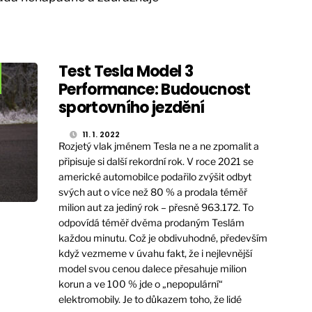
Test Tesla Model 3
Performance: Budoucnost
sportovního jezdění
11. 1. 2022
Rozjetý vlak jménem Tesla ne a ne zpomalit a
připisuje si další rekordní rok. V roce 2021 se
americké automobilce podařilo zvýšit odbyt
svých aut o více než 80 % a prodala téměř
milion aut za jediný rok – přesně 963.172. To
odpovídá téměř dvěma prodaným Teslám
každou minutu. Což je obdivuhodné, především
když vezmeme v úvahu fakt, že i nejlevnější
model svou cenou dalece přesahuje milion
korun a ve 100 % jde o „nepopulární“
elektromobily. Je to důkazem toho, že lidé