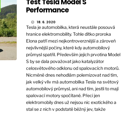
Test Tesla Model S
Performance
18. 6. 2020
Tesla je automobilka, která neustále posouvá
hranice elektromobility. Tohle dítko proroka
Elona patří mezi nejkontroverznější a zároveň
nejvlivnější počiny, které kdy automobilový
průmysl spatřil. Především jejich prvotina Model
S by se dala považovat jako katalyzátor
celosvětového odklonu od spalovacích motorů.
Nicméně dnes nehodlám polemizovat nad tím,
jak velký vliv má automobilka Tesla na světový
automobilový průmysl, ani nad tím, jestli to mají
spalovací motory spočítané. Přeci jen
elektromobily dnes už nejsou nic exotického a
stal se z nich v podstatě běžný jev, takže