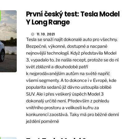
První český test: Tesla Model
Y Long Range
11. 10. 2021
Tesla se snaží najít dokonalé auto pro všechny.
Bezpečné, výkonné, dostupné a nacpané
nejnovější technologií. Když představila Model
3, vypadalo to, že našla recept, protože se do ní
svět zbláznil a dlouhodobě patří
k nejprodávanějším autům na světě napříč
všemi segmenty. A to dokonce i v Evropě, kde
popularita sedanů již dávno ustoupila oblibě
SUV. Ale i přes veškerý úspěch Model 3
dokonalý určitě není. Především z pohledu
vnitřního prostoru a velikosti kufru za
konkurencí zaostává. Taky má pro běžné denní
ježdění poměrně