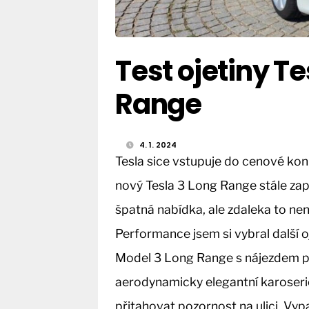
Test ojetiny T
Range
4. 1. 2024
Tesla sice vstupuje do cenové kon
nový Tesla 3 Long Range stále zapla
špatná nabídka, ale zdaleka to ne
Performance jsem si vybral další o
Model 3 Long Range s nájezdem pře
aerodynamicky elegantní karoserie
přitahovat pozornost na ulici. Vy