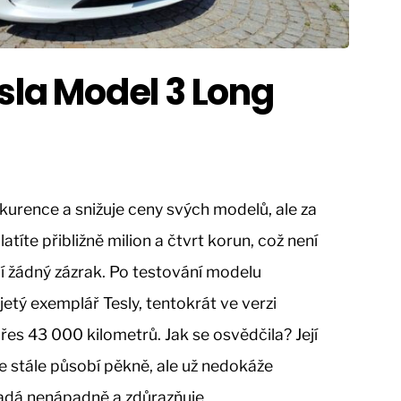
esla Model 3 Long
kurence a snižuje ceny svých modelů, ale za
títe přibližně milion a čtvrt korun, což není
ní žádný zázrak. Po testování modelu
jetý exemplář Tesly, tentokrát ve verzi
s 43 000 kilometrů. Jak se osvědčila? Její
 stále působí pěkně, ale už nedokáže
padá nenápadně a zdůrazňuje