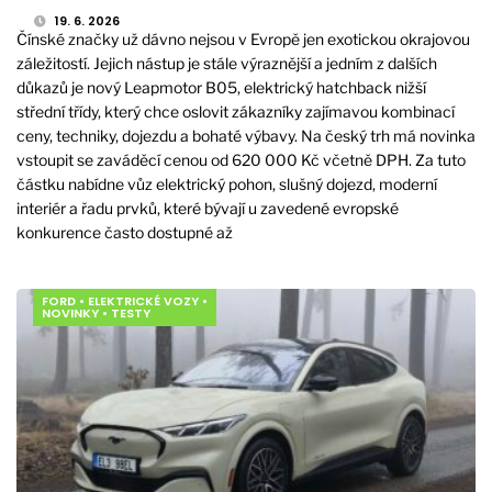
19. 6. 2026
Čínské značky už dávno nejsou v Evropě jen exotickou okrajovou
záležitostí. Jejich nástup je stále výraznější a jedním z dalších
důkazů je nový Leapmotor B05, elektrický hatchback nižší
střední třídy, který chce oslovit zákazníky zajímavou kombinací
ceny, techniky, dojezdu a bohaté výbavy. Na český trh má novinka
vstoupit se zaváděcí cenou od 620 000 Kč včetně DPH. Za tuto
částku nabídne vůz elektrický pohon, slušný dojezd, moderní
interiér a řadu prvků, které bývají u zavedené evropské
konkurence často dostupné až
FORD
•
ELEKTRICKÉ VOZY
•
NOVINKY
•
TESTY