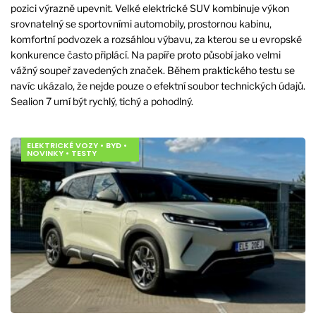
pozici výrazně upevnit. Velké elektrické SUV kombinuje výkon
srovnatelný se sportovními automobily, prostornou kabinu,
komfortní podvozek a rozsáhlou výbavu, za kterou se u evropské
konkurence často připlácí. Na papíře proto působí jako velmi
vážný soupeř zavedených značek. Během praktického testu se
navíc ukázalo, že nejde pouze o efektní soubor technických údajů.
Sealion 7 umí být rychlý, tichý a pohodlný.
ELEKTRICKÉ VOZY
•
BYD
•
NOVINKY
•
TESTY