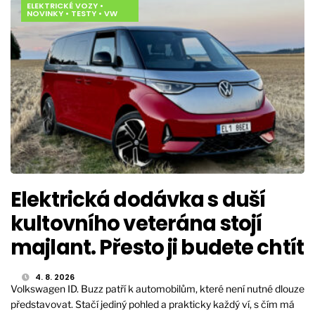
ELEKTRICKÉ VOZY
•
NOVINKY
•
TESTY
•
VW
Elektrická dodávka s duší
kultovního veterána stojí
majlant. Přesto ji budete chtít
4. 8. 2026
Volkswagen ID. Buzz patří k automobilům, které není nutné dlouze
představovat. Stačí jediný pohled a prakticky každý ví, s čím má