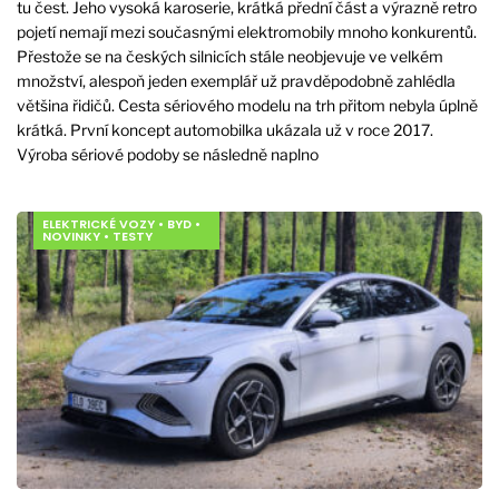
tu čest. Jeho vysoká karoserie, krátká přední část a výrazně retro
pojetí nemají mezi současnými elektromobily mnoho konkurentů.
Přestože se na českých silnicích stále neobjevuje ve velkém
množství, alespoň jeden exemplář už pravděpodobně zahlédla
většina řidičů. Cesta sériového modelu na trh přitom nebyla úplně
krátká. První koncept automobilka ukázala už v roce 2017.
Výroba sériové podoby se následně naplno
ELEKTRICKÉ VOZY
•
BYD
•
NOVINKY
•
TESTY