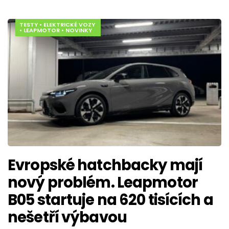
TESTY
•
ELEKTRICKÉ VOZY
•
LEAPMOTOR
•
NOVINKY
Evropské hatchbacky mají
nový problém. Leapmotor
B05 startuje na 620 tisících a
nešetří výbavou