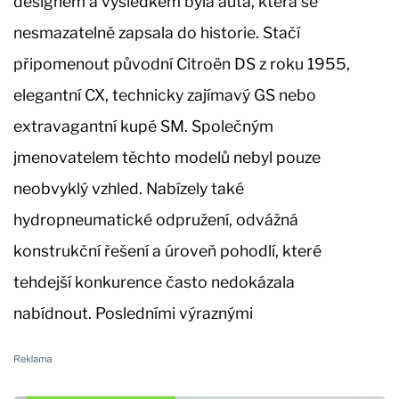
designem a výsledkem byla auta, která se
nesmazatelně zapsala do historie. Stačí
připomenout původní Citroën DS z roku 1955,
elegantní CX, technicky zajímavý GS nebo
extravagantní kupé SM. Společným
jmenovatelem těchto modelů nebyl pouze
neobvyklý vzhled. Nabízely také
hydropneumatické odpružení, odvážná
konstrukční řešení a úroveň pohodlí, které
tehdejší konkurence často nedokázala
nabídnout. Posledními výraznými