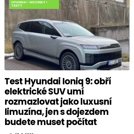
HYUNDAI
•
NOVINKY
•
TESTY
Test Hyundai Ioniq 9: obří
elektrické SUV umí
rozmazlovat jako luxusní
limuzína, jen s dojezdem
budete muset počítat