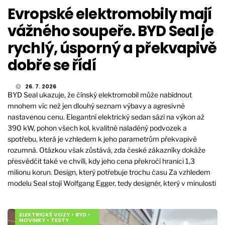
Evropské elektromobily mají
vážného soupeře. BYD Seal je
rychlý, úsporný a překvapivě
dobře se řídí
26. 7. 2026
BYD Seal ukazuje, že čínský elektromobil může nabídnout
mnohem víc než jen dlouhý seznam výbavy a agresivně
nastavenou cenu. Elegantní elektrický sedan sází na výkon až
390 kW, pohon všech kol, kvalitně naladěný podvozek a
spotřebu, která je vzhledem k jeho parametrům překvapivě
rozumná. Otázkou však zůstává, zda české zákazníky dokáže
přesvědčit také ve chvíli, kdy jeho cena překročí hranici 1,3
milionu korun. Design, který potřebuje trochu času Za vzhledem
modelu Seal stojí Wolfgang Egger, tedy designér, který v minulosti
ELEKTRICKÉ VOZY
•
BYD
•
NOVINKY
•
TESTY