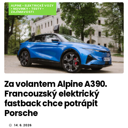
ALPINE
•
ELEKTRICKÉ VOZY
•
NOVINKY
•
TESTY
•
ZAJÍMAVOSTI
Za volantem Alpine A390.
Francouzský elektrický
fastback chce potrápit
Porsche
14. 6. 2026