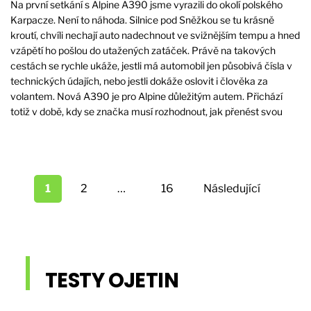
Na první setkání s Alpine A390 jsme vyrazili do okolí polského
Karpacze. Není to náhoda. Silnice pod Sněžkou se tu krásně
kroutí, chvíli nechají auto nadechnout ve svižnějším tempu a hned
vzápětí ho pošlou do utažených zatáček. Právě na takových
cestách se rychle ukáže, jestli má automobil jen působivá čísla v
technických údajích, nebo jestli dokáže oslovit i člověka za
volantem. Nová A390 je pro Alpine důležitým autem. Přichází
totiž v době, kdy se značka musí rozhodnout, jak přenést svou
Stránkování
příspěvků
1
2
…
16
Následující
TESTY OJETIN