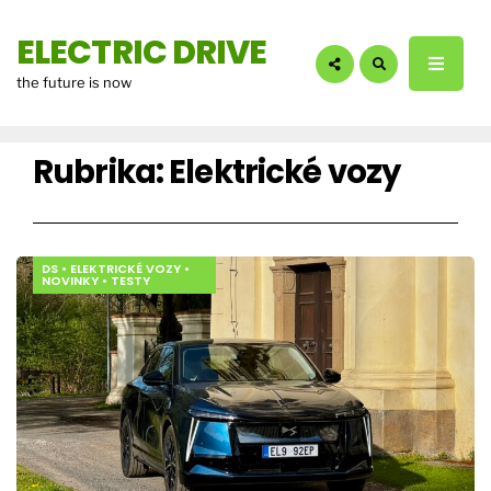
hledáte?:
ELECTRIC DRIVE
the future is now
Rubrika:
Elektrické vozy
DS
•
ELEKTRICKÉ VOZY
•
NOVINKY
•
TESTY