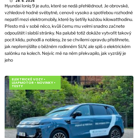
28. 6. 2026
Hyundai Ioniq 9 je auto, které se nedá přehlédnout. Je obrovské,
vzhledově hodně svébytné, cenově vysoko a spotřebou rozhodně
nepatří mezi elektromobily, které by šetřily každou kilowatthodinu.
Přesto má v sobě něco, kvůli čemu mu velmi snadno začnete
odpouštět i slabší stránky. Na palubě totiž dokáže vytvořit takový
pocit klidu, pohodlí a noblesy, že se chvílemi opravdu přistihnete,
jak nepřemýšlíte o běžném rodinném SUV, ale spíš o elektrickém
salónku na kolech. Nejvíc mě na něm překvapilo, jak vyzrálý je
jeho
ELEKTRICKÉ VOZY
•
LEAPMOTOR
•
NOVINKY
•
TESTY