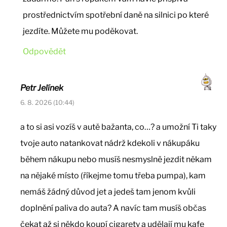
prostřednictvím spotřební daně na silnici po které
jezdíte. Můžete mu poděkovat.
Odpovědět
Petr Jelínek
6. 8. 2026 (10:44)
a to si asi vozíš v autě bažanta, co…? a umožní Ti taky
tvoje auto natankovat nádrž kdekoli v nákupáku
během nákupu nebo musíš nesmyslně jezdit někam
na nějaké místo (říkejme tomu třeba pumpa), kam
nemáš žádný důvod jet a jedeš tam jenom kvůli
doplnění paliva do auta? A navíc tam musíš občas
čekat až si někdo koupí cigarety a udělají mu kafe