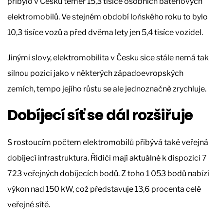
přibylo v Česku téměř 15,3 tisíce osobních bateriových
elektromobilů. Ve stejném období loňského roku to bylo
10,3 tisíce vozů a před dvěma lety jen 5,4 tisíce vozidel.
Jinými slovy, elektromobilita v Česku sice stále nemá tak
silnou pozici jako v některých západoevropských
zemích, tempo jejího růstu se ale jednoznačně zrychluje.
Dobíjecí síť se dál rozšiřuje
S rostoucím počtem elektromobilů přibývá také veřejná
dobíjecí infrastruktura. Řidiči mají aktuálně k dispozici 7
723 veřejných dobíjecích bodů. Z toho 1 053 bodů nabízí
výkon nad 150 kW, což představuje 13,6 procenta celé
veřejné sítě.