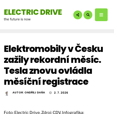
hledáte?:
ELECTRIC DRIVE
the future is now
Elektromobily v Česku
zažily rekordní měsíc.
Tesla znovu ovládla
měsíční registrace
AUTOR:
ONDŘEJ DAŇA
2. 7. 2026
Foto: Electric Drive. Zdroj: CDV. Infografika: