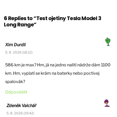
6 Replies to “Test ojetiny Tesla Model 3
Long Range”
Xim Durdil
5. 8. 2026 (18:12)
586 km je max? Hm, já na jedno nalití nádrže dám 1100
km. Hm, vyplatí se krám na baterky nebo poctivej
spalovák?
Odpovědět
Zdeněk Valchář
5. 8. 2026 (19:42)