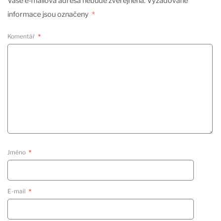
Vaše e-mailová adresa nebude zveřejněna.
Vyžadované
informace jsou označeny
*
Komentář
*
Jméno
*
E-mail
*