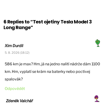
6 Replies to “Test ojetiny Tesla Model 3
Long Range”
Xim Durdil
5. 8. 2026 (18:12)
586 km je max? Hm, já na jedno nalití nádrže dám 1100
km. Hm, vyplatí se krám na baterky nebo poctivej
spalovák?
Odpovědět
Zdeněk Valchář