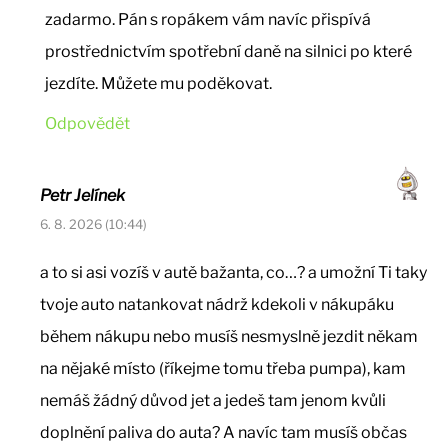
zadarmo. Pán s ropákem vám navíc přispívá
prostřednictvím spotřební daně na silnici po které
jezdíte. Můžete mu poděkovat.
Odpovědět
Petr Jelínek
6. 8. 2026 (10:44)
a to si asi vozíš v autě bažanta, co…? a umožní Ti taky
tvoje auto natankovat nádrž kdekoli v nákupáku
během nákupu nebo musíš nesmyslně jezdit někam
na nějaké místo (říkejme tomu třeba pumpa), kam
nemáš žádný důvod jet a jedeš tam jenom kvůli
doplnění paliva do auta? A navíc tam musíš občas