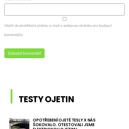
Uložit do prohlížeče jméno, e-mail a webovou stránku pro budoucí
komentáře.
TESTY OJETIN
OPOTŘEBENÍ OJETÉ TESLY X NÁS
ŠOKOVALO. OTESTOVALI JSME