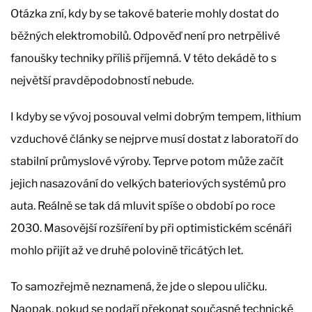
Otázka zní, kdy by se takové baterie mohly dostat do
běžných elektromobilů. Odpověď není pro netrpělivé
fanoušky techniky příliš příjemná. V této dekádě to s
největší pravděpodobností nebude.
I kdyby se vývoj posouval velmi dobrým tempem, lithium
vzduchové články se nejprve musí dostat z laboratoří do
stabilní průmyslové výroby. Teprve potom může začít
jejich nasazování do velkých bateriových systémů pro
auta. Reálně se tak dá mluvit spíše o období po roce
2030. Masovější rozšíření by při optimistickém scénáři
mohlo přijít až ve druhé polovině třicátých let.
To samozřejmě neznamená, že jde o slepou uličku.
Naopak, pokud se podaří překonat současné technické