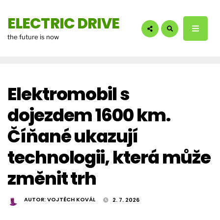
hledáte?:
ELECTRIC DRIVE
the future is now
Elektromobil s
dojezdem 1600 km.
Číňané ukazují
technologii, která může
změnit trh
AUTOR:
VOJTĚCH KOVÁL
2. 7. 2026