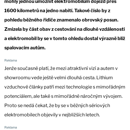
mohly jednou umožnit elektromobilům dojezd přes
1600 kilometrů na jedno nabití. Takové číslo by z
pohledu běžného řidiče znamenalo obrovský posun.
Zmizela by část obav z cestování na dlouhé vzdálenosti
a elektromobil by se v tomto ohledu dostal výrazně blíž
spalovacím autům.
Jenže současně platí, že mezi atraktivní vizí a autem v
showroomu vede ještě velmi dlouhá cesta. Lithium
vzduchové články patří mezi technologie s mimořádným
potenciálem, ale také s mimořádně náročným vývojem.
Proto se nedá čekat, že by se v běžných sériových
elektromobilech objevily v nejbližších letech.