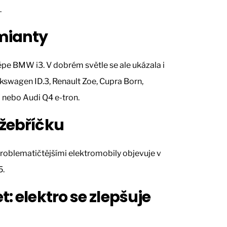
.
emianty
pe BMW i3. V dobrém světle se ale ukázala i
lkswagen ID.3, Renault Zoe, Cupra Born,
 nebo Audi Q4 e-tron.
 žebříčku
oblematičtějšími elektromobily objevuje v
5.
t: elektro se zlepšuje