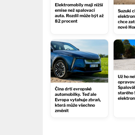
Elektromobily mají nižší
emise než spalovací
Suzuki c
auta. Rozdíl může být až
elektrom
82 procent
chce zat
nové Ho
Už ho ne
opravov
Spalovák
Čína drtí evropské
starého 
automobilky. Teď ale
elektro
Evropa vytahuje zbraň,
která může všechno
změnit