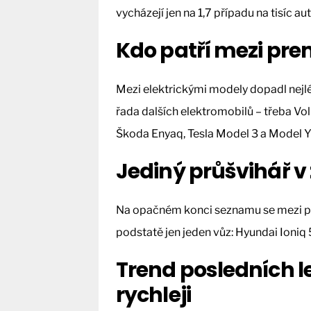
vycházejí jen na 1,7 případu na tisíc aut
Kdo patří mezi pr
Mezi elektrickými modely dopadl nejlé
řada dalších elektromobilů – třeba Vo
Škoda Enyaq, Tesla Model 3 a Model Y
Jediný průšvihář v
Na opačném konci seznamu se mezi pr
podstatě jen jeden vůz: Hyundai Ioniq 
Trend posledních le
rychleji