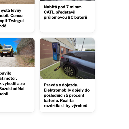
Nabitá pod 7 minut.
hystá levný
CATL představil
obil. Cenou
průlomovou 8C baterii
opit Twingu i
ndě
bavilo
at motor.
 vyhodil a ze
Pravda o dojezdu.
Suzuki udělal
Elektromobily dojely do
mobil
posledních 5 procent
baterie. Realita
rozdrtila sliby výrobců