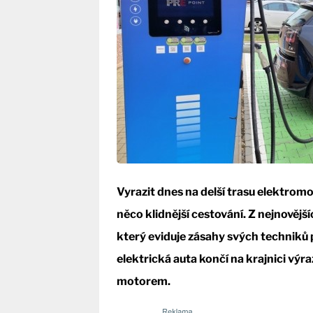
Vyrazit dnes na delší trasu elektrom
něco klidnější cestování. Z nejnověj
který eviduje zásahy svých techniků p
elektrická auta končí na krajnici vý
motorem.