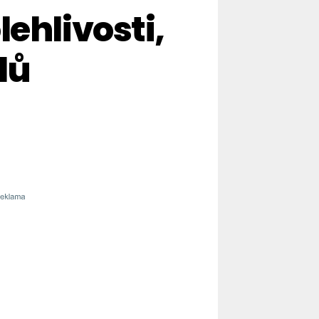
ehlivosti,
lů