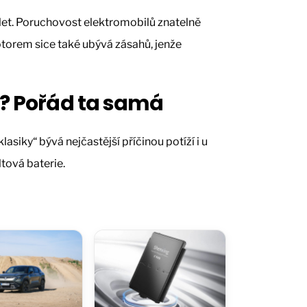
h let. Poruchovost elektromobilů znatelně
torem sice také ubývá zásahů, jenže
a? Pořád ta samá
lasiky“ bývá nejčastější příčinou potíží i u
tová baterie.