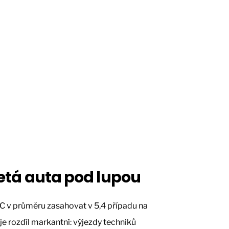
íletá auta pod lupou
AC v průměru zasahovat v 5,4 případu na
je rozdíl markantní: výjezdy techniků