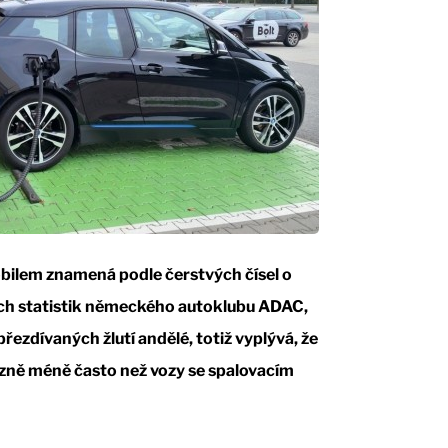
obilem znamená podle čerstvých čísel o
ších statistik německého autoklubu ADAC,
řezdívaných žlutí andělé, totiž vyplývá, že
razně méně často než vozy se spalovacím