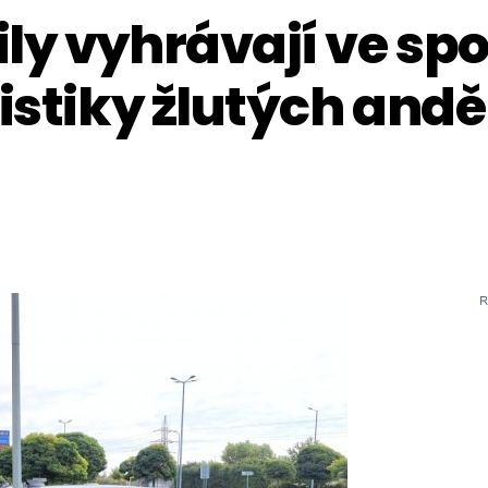
y vyhrávají ve spol
istiky žlutých andě