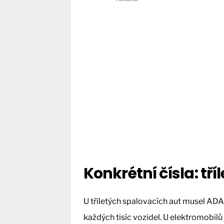
Konkrétní čísla: tř
U tříletých spalovacích aut musel AD
každých tisíc vozidel. U elektromobilů 