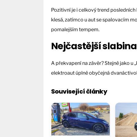
Pozitivní je i celkový trend posledníc
klesá, zatímco u aut se spalovacím mo
pomalejším tempem.
Nejčastější slabin
A překvapení na závěr? Stejně jako u „k
elektroaut úplně obyčejná dvanáctivol
Související články