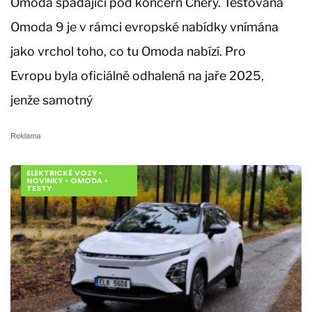
Omoda spadající pod koncern Chery. Testovaná
Omoda 9 je v rámci evropské nabídky vnímána
jako vrchol toho, co tu Omoda nabízí. Pro
Evropu byla oficiálně odhalená na jaře 2025,
jenže samotný
ELEKTRICKÉ VOZY
•
NOVINKY
•
OMODA
•
TESTY