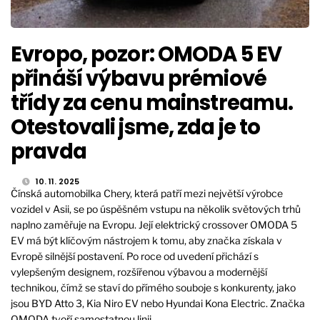
Evropo, pozor: OMODA 5 EV
přináší výbavu prémiové
třídy za cenu mainstreamu.
Otestovali jsme, zda je to
pravda
10. 11. 2025
Čínská automobilka Chery, která patří mezi největší výrobce
vozidel v Asii, se po úspěšném vstupu na několik světových trhů
naplno zaměřuje na Evropu. Její elektrický crossover OMODA 5
EV má být klíčovým nástrojem k tomu, aby značka získala v
Evropě silnější postavení. Po roce od uvedení přichází s
vylepšeným designem, rozšířenou výbavou a modernější
technikou, čímž se staví do přímého souboje s konkurenty, jako
jsou BYD Atto 3, Kia Niro EV nebo Hyundai Kona Electric. Značka
OMODA tvoří samostatnou linii