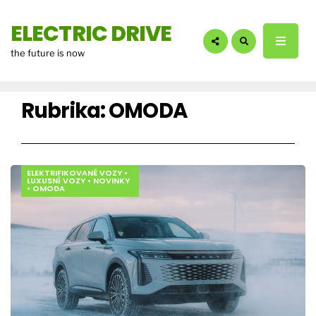
hledáte?:
ELECTRIC DRIVE
the future is now
Rubrika:
OMODA
ELEKTRIFIKOVANÉ VOZY
•
LUXUSNÍ VOZY
•
NOVINKY
•
OMODA