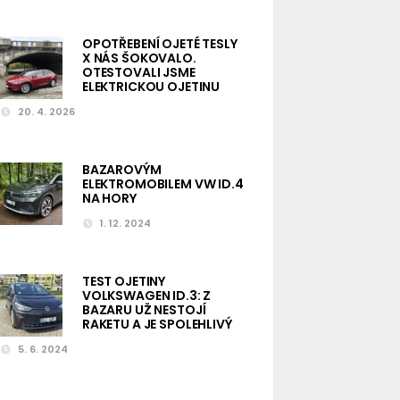
OPOTŘEBENÍ OJETÉ TESLY
X NÁS ŠOKOVALO.
OTESTOVALI JSME
ELEKTRICKOU OJETINU
20. 4. 2026
BAZAROVÝM
ELEKTROMOBILEM VW ID.4
NA HORY
1. 12. 2024
TEST OJETINY
VOLKSWAGEN ID.3: Z
BAZARU UŽ NESTOJÍ
RAKETU A JE SPOLEHLIVÝ
5. 6. 2024