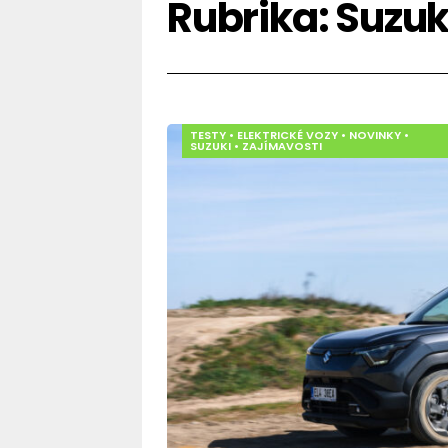
Rubrika:
Suzuk
TESTY
•
ELEKTRICKÉ VOZY
•
NOVINKY
•
SUZUKI
•
ZAJÍMAVOSTI