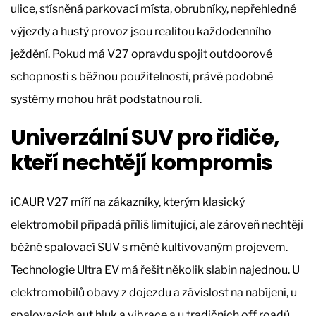
ulice, stísněná parkovací místa, obrubníky, nepřehledné
výjezdy a hustý provoz jsou realitou každodenního
ježdění. Pokud má V27 opravdu spojit outdoorové
schopnosti s běžnou použitelností, právě podobné
systémy mohou hrát podstatnou roli.
Univerzální SUV pro řidiče,
kteří nechtějí kompromis
iCAUR V27 míří na zákazníky, kterým klasický
elektromobil připadá příliš limitující, ale zároveň nechtějí
běžné spalovací SUV s méně kultivovaným projevem.
Technologie Ultra EV má řešit několik slabin najednou. U
elektromobilů obavy z dojezdu a závislost na nabíjení, u
spalovacích aut hluk a vibrace a u tradičních off roadů