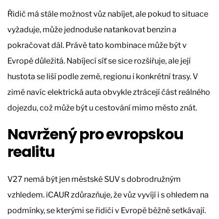
Řidič má stále možnost vůz nabíjet, ale pokud to situace
vyžaduje, může jednoduše natankovat benzin a
pokračovat dál. Právě tato kombinace může být v
Evropě důležitá. Nabíjecí síť se sice rozšiřuje, ale její
hustota se liší podle země, regionu i konkrétní trasy. V
zimě navíc elektrická auta obvykle ztrácejí část reálného
dojezdu, což může být u cestování mimo město znát.
Navržený pro evropskou
realitu
V27 nemá být jen městské SUV s dobrodružným
vzhledem. iCAUR zdůrazňuje, že vůz vyvíjí i s ohledem na
podmínky, se kterými se řidiči v Evropě běžně setkávají.