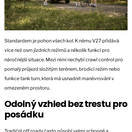
Standardem je pohon všech kol. K němu V27 přidává
více než osm jízdních režimů a několik funkcí pro
náročnější situace. Mezi nimi nechybí crawl control pro
pomalý průjezd složitým terénem, brodicí režim nebo
funkce tank turn, která má usnadnit manévrování v
omezeném prostoru.
Odolný vzhled bez trestu pro
posádku
Tradiční off roady často působí velmi schopně a