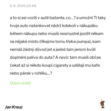
6. 8. 2026 (10:44)
a to si asi vozíš v autě bažanta, co…? a umožní Ti taky
tvoje auto natankovat nádrž kdekoli v nákupáku
během nákupu nebo musíš nesmyslně jezdit někam
na nějaké místo (říkejme tomu třeba pumpa), kam
nemáš žádný důvod jet a jedeš tam jenom kvůli
doplnění paliva do auta? A navíc tam musíš občas
čekat až si někdo koupí cigarety a udělají mu kafe
nebo párek v rohlíku…?
Odpovědět
Jan Kreuz