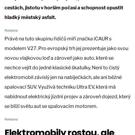
cestách, jistotu v horším počasí a schopnost opustit
hladký městský asfalt.
Právě na tuto skupinu řidičů míří značka iCAUR s
modelem V27. Pro evropský trh jej prezentuje jako svou
novou vlajkovou loď a zároveň jako auto, které se
nechce vejít do jedné klasické škatulky. Není to čistý
elektromobil závislý jen na nabíječkách, ale ani běžné
spalovací SUV. Využívá techniku Ultra EV, která má
nabídnout elektrický jízdní projev a zároveň dojezd, který
se blíží světu aut se spalovacím motorem.
Elektromobily rostou, ale