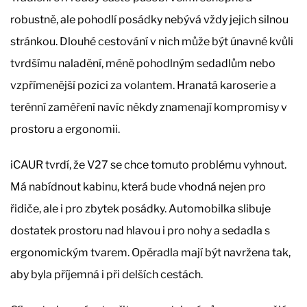
robustně, ale pohodlí posádky nebývá vždy jejich silnou
stránkou. Dlouhé cestování v nich může být únavné kvůli
tvrdšímu naladění, méně pohodlným sedadlům nebo
vzpřímenější pozici za volantem. Hranatá karoserie a
terénní zaměření navíc někdy znamenají kompromisy v
prostoru a ergonomii.
iCAUR tvrdí, že V27 se chce tomuto problému vyhnout.
Má nabídnout kabinu, která bude vhodná nejen pro
řidiče, ale i pro zbytek posádky. Automobilka slibuje
dostatek prostoru nad hlavou i pro nohy a sedadla s
ergonomickým tvarem. Opěradla mají být navržena tak,
aby byla příjemná i při delších cestách.