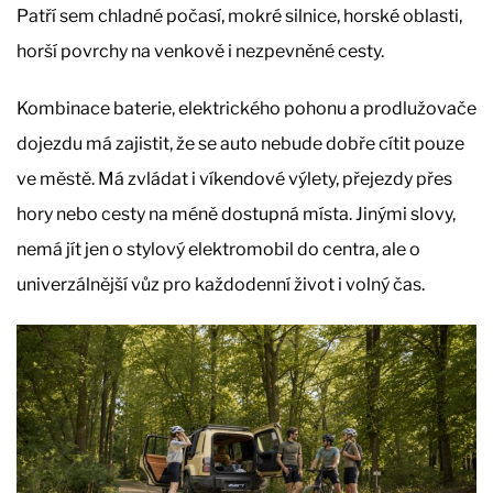
Patří sem chladné počasí, mokré silnice, horské oblasti,
horší povrchy na venkově i nezpevněné cesty.
Kombinace baterie, elektrického pohonu a prodlužovače
dojezdu má zajistit, že se auto nebude dobře cítit pouze
ve městě. Má zvládat i víkendové výlety, přejezdy přes
hory nebo cesty na méně dostupná místa. Jinými slovy,
nemá jít jen o stylový elektromobil do centra, ale o
univerzálnější vůz pro každodenní život i volný čas.