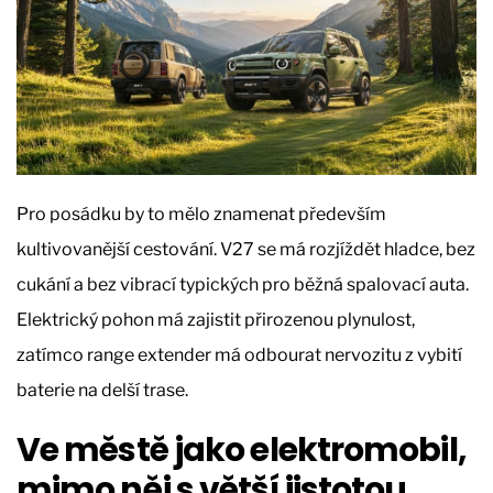
Pro posádku by to mělo znamenat především
kultivovanější cestování. V27 se má rozjíždět hladce, bez
cukání a bez vibrací typických pro běžná spalovací auta.
Elektrický pohon má zajistit přirozenou plynulost,
zatímco range extender má odbourat nervozitu z vybití
baterie na delší trase.
Ve městě jako elektromobil,
mimo něj s větší jistotou