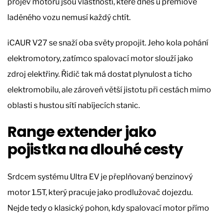
projev motoru jsou vlastnosti, které dnes u prémiově
laděného vozu nemusí každý chtít.
iCAUR V27 se snaží oba světy propojit. Jeho kola pohání
elektromotory, zatímco spalovací motor slouží jako
zdroj elektřiny. Řidič tak má dostat plynulost a ticho
elektromobilu, ale zároveň větší jistotu při cestách mimo
oblasti s hustou sítí nabíjecích stanic.
Range extender jako
pojistka na dlouhé cesty
Srdcem systému Ultra EV je přeplňovaný benzinový
motor 1.5T, který pracuje jako prodlužovač dojezdu.
Nejde tedy o klasický pohon, kdy spalovací motor přímo