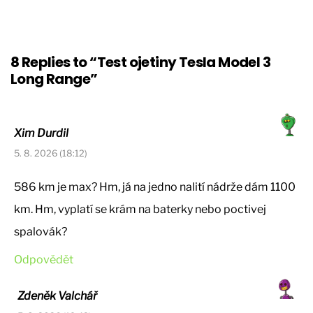
8 Replies to “Test ojetiny Tesla Model 3
Long Range”
Xim Durdil
5. 8. 2026 (18:12)
586 km je max? Hm, já na jedno nalití nádrže dám 1100
km. Hm, vyplatí se krám na baterky nebo poctivej
spalovák?
Odpovědět
Zdeněk Valchář