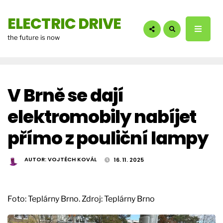
hledáte?:
ELECTRIC DRIVE
the future is now
V Brně se dají
elektromobily nabíjet
přímo z pouliční lampy
AUTOR:
VOJTĚCH KOVÁL
16. 11. 2025
Foto: Teplárny Brno. Zdroj: Teplárny Brno