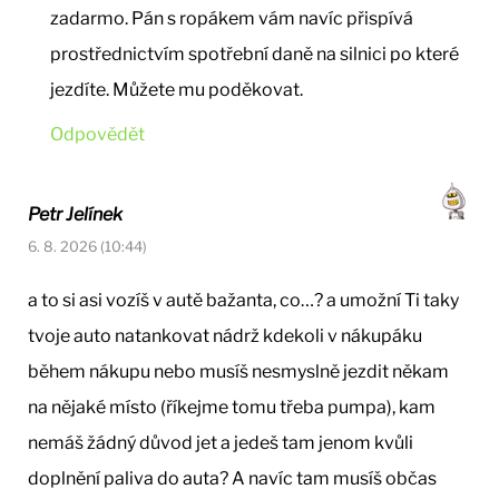
zadarmo. Pán s ropákem vám navíc přispívá
prostřednictvím spotřební daně na silnici po které
jezdíte. Můžete mu poděkovat.
Odpovědět
Petr Jelínek
6. 8. 2026 (10:44)
a to si asi vozíš v autě bažanta, co…? a umožní Ti taky
tvoje auto natankovat nádrž kdekoli v nákupáku
během nákupu nebo musíš nesmyslně jezdit někam
na nějaké místo (říkejme tomu třeba pumpa), kam
nemáš žádný důvod jet a jedeš tam jenom kvůli
doplnění paliva do auta? A navíc tam musíš občas