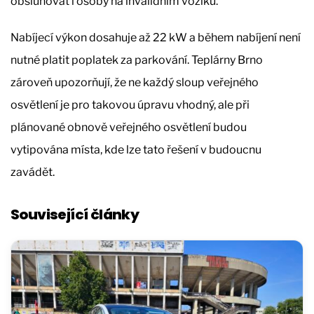
obsluhovat i osoby na invalidním vozíku.
Nabíjecí výkon dosahuje až 22 kW a během nabíjení není
nutné platit poplatek za parkování. Teplárny Brno
zároveň upozorňují, že ne každý sloup veřejného
osvětlení je pro takovou úpravu vhodný, ale při
plánované obnově veřejného osvětlení budou
vytipována místa, kde lze tato řešení v budoucnu
zavádět.
Související články