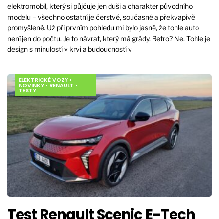
elektromobil, který si půjčuje jen duši a charakter původního
modelu – všechno ostatní je čerstvé, současné a překvapivě
promyšlené. Už při prvním pohledu mi bylo jasné, že tohle auto
není jen do počtu. Je to návrat, který má grády. Retro? Ne. Tohle je
design s minulostí v krvi a budoucností v
ELEKTRICKÉ VOZY
•
NOVINKY
•
RENAULT
•
TESTY
Test Renault Scenic E-Tech