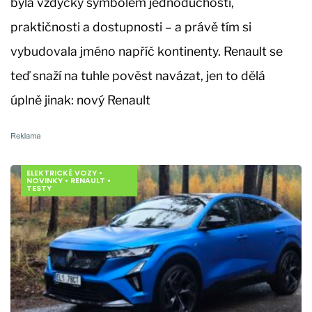
byla vždycky symbolem jednoduchosti,
praktičnosti a dostupnosti – a právě tím si
vybudovala jméno napříč kontinenty. Renault se
teď snaží na tuhle pověst navázat, jen to dělá
úplně jinak: nový Renault
ELEKTRICKÉ VOZY
•
NOVINKY
•
RENAULT
•
TESTY