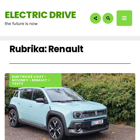
hledáte?:
ELECTRIC DRIVE
the future is now
Rubrika:
Renault
ELEKTRICKÉ VOZY
•
NOVINKY
•
RENAULT
•
TESTY