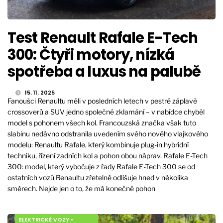
Test Renault Rafale E-Tech
300: Čtyři motory, nízká
spotřeba a luxus na palubě
15. 11. 2025
Fanoušci Renaultu měli v posledních letech v pestré záplavě
crossoverů a SUV jedno společné zklamání – v nabídce chyběl
model s pohonem všech kol. Francouzská značka však tuto
slabinu nedávno odstranila uvedením svého nového vlajkového
modelu: Renaultu Rafale, který kombinuje plug-in hybridní
techniku, řízení zadních kol a pohon obou náprav. Rafale E-Tech
300: model, který vybočuje z řady Rafale E-Tech 300 se od
ostatních vozů Renaultu zřetelně odlišuje hned v několika
směrech. Nejde jen o to, že má konečně pohon
ELEKTRICKÉ VOZY
•