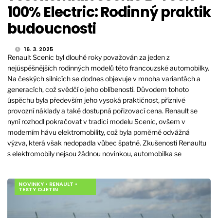
100% Electric: Rodinný praktik
budoucnosti
16. 3. 2025
Renault Scenic byl dlouhé roky považován za jeden z
nejúspěšnějších rodinných modelů této francouzské automobilky.
Na českých silnicích se dodnes objevuje v mnoha variantách a
generacích, což svědčí o jeho oblíbenosti. Důvodem tohoto
úspěchu byla především jeho vysoká praktičnost, příznivé
provozní náklady a také dostupná pořizovací cena. Renault se
nyní rozhodl pokračovat v tradici modelu Scenic, ovšem v
moderním hávu elektromobility, což byla poměrně odvážná
výzva, která však nedopadla vůbec špatně. Zkušenosti Renaultu
s elektromobily nejsou žádnou novinkou, automobilka se
NOVINKY
•
RENAULT
•
TESTY OJETIN