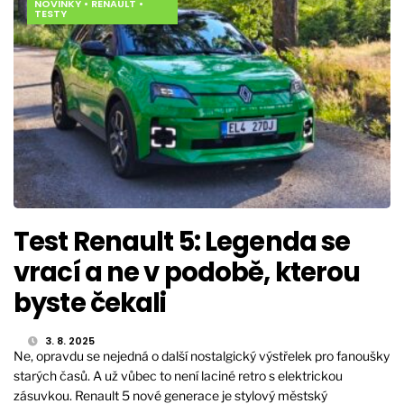
NOVINKY
•
RENAULT
•
TESTY
Test Renault 5: Legenda se
vrací a ne v podobě, kterou
byste čekali
3. 8. 2025
Ne, opravdu se nejedná o další nostalgický výstřelek pro fanoušky
starých časů. A už vůbec to není laciné retro s elektrickou
zásuvkou. Renault 5 nové generace je stylový městský