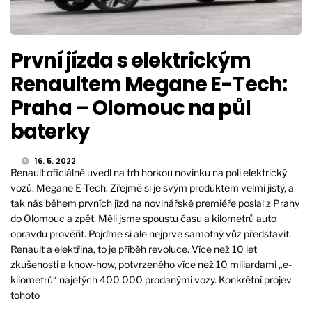
První jízda s elektrickým
Renaultem Megane E-Tech:
Praha – Olomouc na půl
baterky
16. 5. 2022
Renault oficiálně uvedl na trh horkou novinku na poli elektrický
vozů: Megane E-Tech. Zřejmě si je svým produktem velmi jistý, a
tak nás během prvních jízd na novinářské premiéře poslal z Prahy
do Olomouc a zpět. Měli jsme spoustu času a kilometrů auto
opravdu prověřit. Pojďme si ale nejprve samotný vůz představit.
Renault a elektřina, to je příběh revoluce. Více než 10 let
zkušenosti a know-how, potvrzeného více než 10 miliardami „e-
kilometrů“ najetých 400 000 prodanými vozy. Konkrétní projev
tohoto