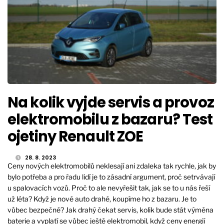
Na kolik vyjde servis a provoz
elektromobilu z bazaru? Test
ojetiny Renault ZOE
28. 8. 2023
Ceny nových elektromobilů neklesají ani zdaleka tak rychle, jak by
bylo potřeba a pro řadu lidí je to zásadní argument, proč setrvávají
u spalovacích vozů. Proč to ale nevyřešit tak, jak se to u nás řeší
už léta? Když je nové auto drahé, koupíme ho z bazaru. Je to
vůbec bezpečné? Jak drahý čekat servis, kolik bude stát výměna
baterie a vyplatí se vůbec ještě elektromobil, když ceny energií