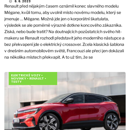
6. 6. 2023
Renault před nějakým časem oznámil konec slavného modelu
Mégane, kvůli tomu, aby uvolnil místo novému modelu, který se
jmenuje … Mégane. Možná jde jen o korporátní škatulata,
výsledek se ale poměrně výrazně dotkne koncového zákazníka.
Získá, nebo bude tratit? Na doutnajících pozůstatcích svého hit-
makeru se Renault rozhodl představit jeho moderního nástupce a
bez překvapení jde o elektrický crossover. Zcela klasická šablona
v dnešním automobilovém světě, Francouzi ale přeci jen dokázali
na několika místech překvapit. A to už tím, že se
ELEKTRICKÉ VOZY
•
NOVINKY
•
RENAULT
•
TESTY