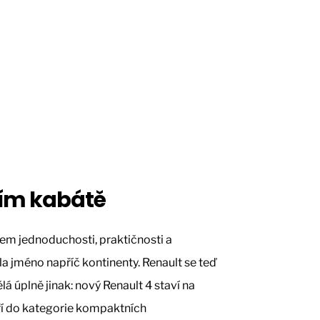
ím kabátě
em jednoduchosti, praktičnosti a
a jméno napříč kontinenty. Renault se teď
lá úplně jinak: nový Renault 4 staví na
ří do kategorie kompaktních