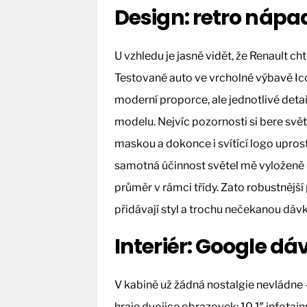
Design: retro náp
U vzhledu je jasně vidět, že Renault ch
Testované auto ve vrcholné výbavě I
moderní proporce, ale jednotlivé detai
modelu. Nejvíc pozornosti si bere svět
maskou a dokonce i svítící logo uprost
samotná účinnost světel mě vyloženě n
průměr v rámci třídy. Zato robustnější
přidávají styl a trochu nečekanou dáv
Interiér: Google d
V kabině už žádná nostalgie nevládne –
hraje dvojice obrazovek: 10,1″ infota