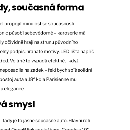
ady, současná forma
těl propojit minulost se současností.
conic působí sebevědomě – karoserie má
ly očividně hrají na strunu původního
elný podpis: hranaté motivy, LED lišta napříč
řed. Ve tmě to vypadá efektně, i když
eposadila na zadek – řekl bych spíš solidní
 postoj auta a 18″ kola Parisienne mu
ku elegance.
ává smysl
 tady je to jasně současné auto. Hlavní roli
inment OpenR link se službami Google a 10″