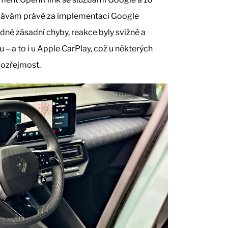
od dávám právě za implementaci Google
dné zásadní chyby, reakce byly svižné a
 – a to i u Apple CarPlay, což u některých
ozřejmost.