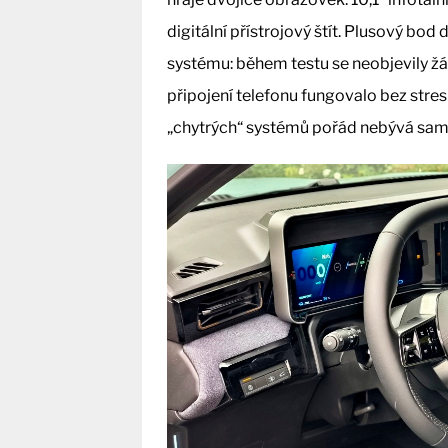
digitální přístrojový štít. Plusový b
systému: během testu se neobjevily žá
připojení telefonu fungovalo bez stresu
„chytrých“ systémů pořád nebývá sam