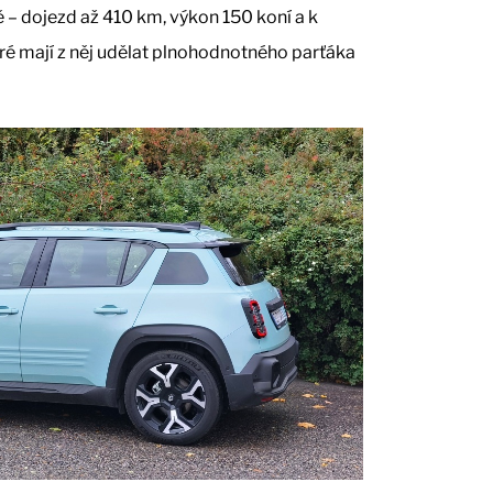
ě – dojezd až 410 km, výkon 150 koní a k
ré mají z něj udělat plnohodnotného parťáka