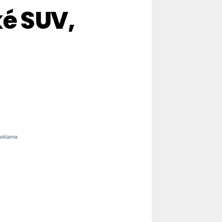
ké SUV,