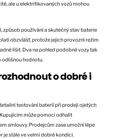
žité, ale u elektrifikovaných vozů mohou
í, způsob používání a skutečný stav baterie
platí obzvlášť, protože jejich provozní režim
sadně lišit. Dva na pohled podobné vozy tak
o odlišnou hodnotu.
ozhodnout o dobré i
tailní testování baterií při prodeji ojetých
í. Kupujícím může pomoci odhalit
sem smlouvy. Prodejcům zase umožní lépe
r je stále ve velmi dobré kondici.