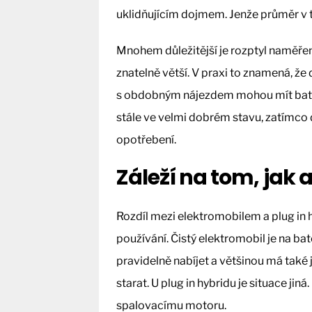
uklidňujícím dojmem. Jenže průměr v 
Mnohem důležitější je rozptyl naměřen
znatelně větší. V praxi to znamená, ž
s obdobným nájezdem mohou mít bateri
stále ve velmi dobrém stavu, zatímco
opotřebení.
Záleží na tom, jak a
Rozdíl mezi elektromobilem a plug in
používání. Čistý elektromobil je na bate
pravidelně nabíjet a většinou má také 
starat. U plug in hybridu je situace jiná
spalovacímu motoru.