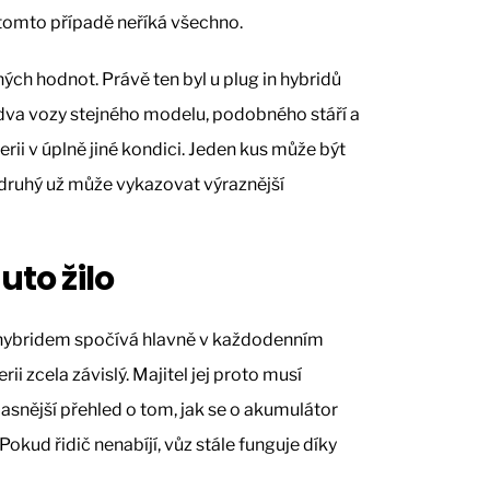
tomto případě neříká všechno.
ých hodnot. Právě ten byl u plug in hybridů
e dva vozy stejného modelu, podobného stáří a
i v úplně jiné kondici. Jeden kus může být
 druhý už může vykazovat výraznější
uto žilo
 hybridem spočívá hlavně v každodenním
rii zcela závislý. Majitel jej proto musí
jasnější přehled o tom, jak se o akumulátor
. Pokud řidič nenabíjí, vůz stále funguje díky