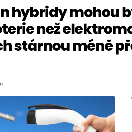
in hybridy mohou b
terie než elektromo
ich stárnou méně p
om