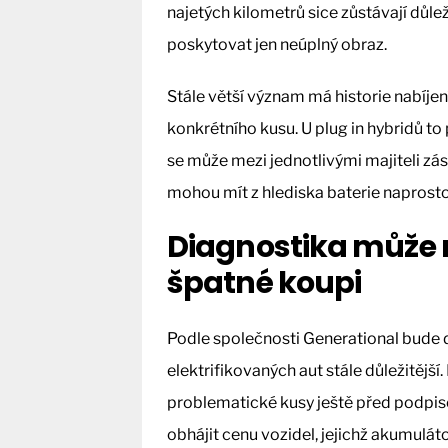
najetých kilometrů sice zůstávají důle
poskytovat jen neúplný obraz.
Stále větší význam má historie nabíjen
konkrétního kusu. U plug in hybridů to 
se může mezi jednotlivými majiteli zá
mohou mít z hlediska baterie naprost
Diagnostika může r
špatné koupi
Podle společnosti Generational bude de
elektrifikovaných aut stále důležitějš
problematické kusy ještě před podpi
obhájit cenu vozidel, jejichž akumuláto