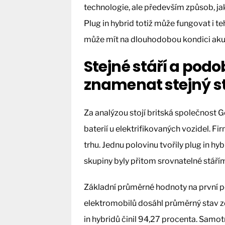
technologie, ale především způsob, ja
Plug in hybrid totiž může fungovat i teh
může mít na dlouhodobou kondici akum
Stejné stáří a pod
znamenat stejný s
Za analýzou stojí britská společnost 
baterií u elektrifikovaných vozidel. Fi
trhu. Jednu polovinu tvořily plug in hy
skupiny byly přitom srovnatelné stáří
Základní průměrné hodnoty na první p
elektromobilů dosáhl průměrný stav zd
in hybridů činil 94,27 procenta. Samot