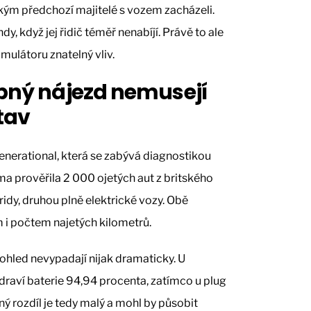
kým předchozí majitelé s vozem zacházeli.
dy, když jej řidič téměř nenabíjí. Právě to ale
ulátoru znatelný vliv.
obný nájezd nemusejí
tav
Generational, která se zabývá diagnostikou
rma prověřila 2 000 ojetých aut z britského
bridy, druhou plně elektrické vozy. Obě
m i počtem najetých kilometrů.
ohled nevypadají nijak dramaticky. U
raví baterie 94,94 procenta, zatímco u plug
ný rozdíl je tedy malý a mohl by působit