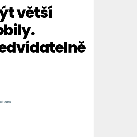
ýt větší
bily.
ředvídatelně