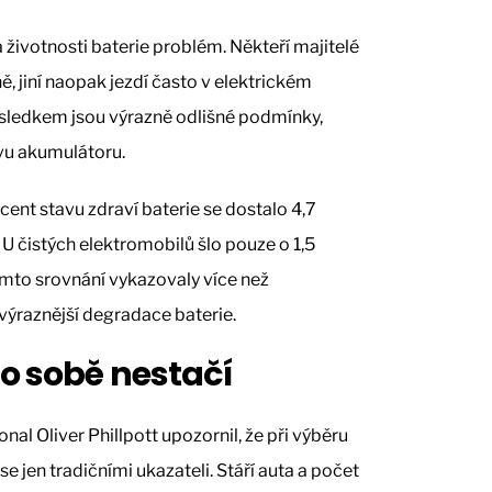
 životnosti baterie problém. Někteří majitelé
ě, jiní naopak jezdí často v elektrickém
Výsledkem jsou výrazně odlišné podmínky,
vu akumulátoru.
cent stavu zdraví baterie se dostalo 4,7
U čistých elektromobilů šlo pouze o 1,5
tomto srovnání vykazovaly více než
ýraznější degradace baterie.
o sobě nestačí
nal Oliver Phillpott upozornil, že při výběru
 se jen tradičními ukazateli. Stáří auta a počet