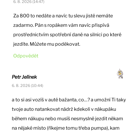
6. 8. 2026 (14:47)
Za 800 to nedáte a navíc tu slevu jistě nemáte
zadarmo. Pán s ropákem vám navíc přispívá
prostřednictvím spotřební daně na silnici po které
jezdíte. Můžete mu poděkovat.
Odpovědět
Petr Jelínek
6. 8. 2026 (10:44)
a to si asi vozíš v autě bažanta, co…? a umožní Ti taky
tvoje auto natankovat nádrž kdekoli v nákupáku
během nákupu nebo musíš nesmyslně jezdit někam
na nějaké místo (říkejme tomu třeba pumpa), kam