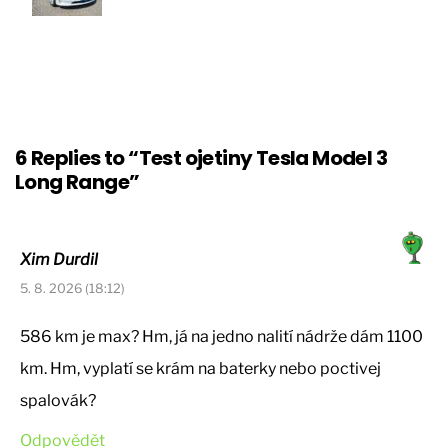
6 Replies to “Test ojetiny Tesla Model 3
Long Range”
Xim Durdil
5. 8. 2026 (18:12)
586 km je max? Hm, já na jedno nalití nádrže dám 1100
km. Hm, vyplatí se krám na baterky nebo poctivej
spalovák?
Odpovědět