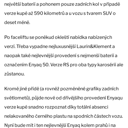
největší baterií a pohonem pouze zadních kol v případě
verze kupé až 590 kilometrů a u vozu s tvarem SUV o
deset méně.
Po faceliftu se poněkud okleští nabídka nabízených
verzí. Třeba vypadne nejluxusnější Laurin&Klement a
naopak také nejlevnější provedení s nejmenší baterií a
označením Enyaq 50. Verze RS pro oba typy karosérií ale
zůstanou.
Kromě jiné přídě (a rovněž pozměněné grafiky zadních
světlometů), půjde nové od dřívějšího provedení Enyaqu
verze kupé snadno rozpoznat díky totální absenci
nelakovaného černého plastu na spodních částech vozu.
Nyní bude mít i ten nejlevnější Enyaq kolem prahů i na