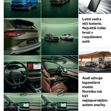
Letní vedra
ničí baterie.
Největší riziko
hrozí v
rozpáleném
autě
Audi oživuje
legendární
model.
Novinka má
být
nejúspornějším
autem značky