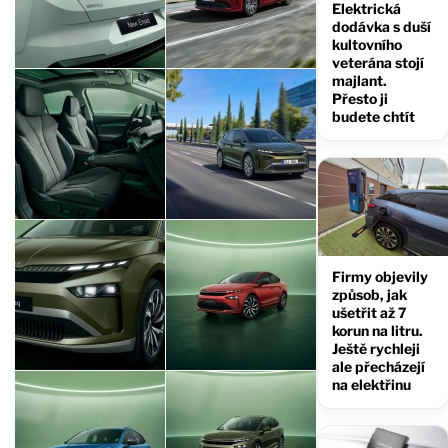
Elektrická
dodávka s duší
kultovního
veterána stojí
majlant.
Přesto ji
budete chtít
Firmy objevily
způsob, jak
ušetřit až 7
korun na litru.
Ještě rychleji
ale přecházejí
na elektřinu