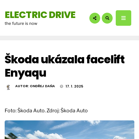
hledáte?:
ELECTRIC DRIVE
the future is now
Škoda ukázala facelift
Enyaqu
AUTOR:
ONDŘEJ DAŇA
17. 1. 2025
Foto: Škoda Auto. Zdroj: Škoda Auto