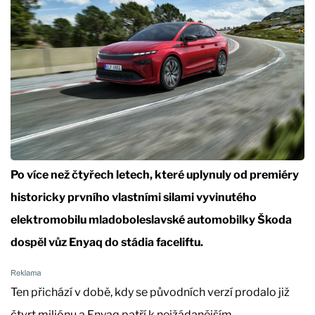
Po více než čtyřech letech, které uplynuly od premiéry
historicky prvního vlastními silami vyvinutého
elektromobilu mladoboleslavské automobilky Škoda
dospěl vůz Enyaq do stádia faceliftu.
Ten přichází v době, kdy se původních verzí prodalo již
čtvrt miliónu a Enyaq patří k nejžádanějším