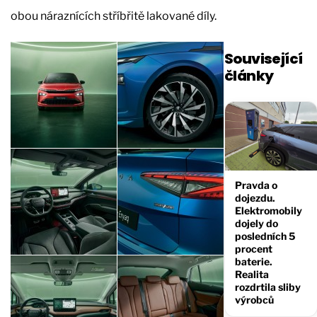
obou náraznících stříbřitě lakované díly.
Související
články
Pravda o
dojezdu.
Elektromobily
dojely do
posledních 5
procent
baterie.
Realita
rozdrtila sliby
výrobců