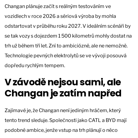
Changan plánuje začít s reálným testováním ve
vozidlech v roce 2026 a sériová výroba by mohla
odstartovat v průběhu roku 2027. V ideálním scénáři by
se tak vozy s dojezdem 1 500 kilometrů mohly dostat na
trh už během tří let. Zní to ambiciózně, ale ne nemožně.
Technologie pevných elektrolytů se ve vývoji posouvá
dopředu rychlým tempem.
V závodě nejsou sami, ale
Changan je zatím napřed
Zajímavé je, že Changan není jediným hráčem, který
tento trend sleduje. Společnosti jako CATL a BYD mají
podobné ambice, jenže vstup na trh plánují o něco