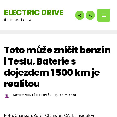
hledáte?:
ELECTRIC DRIVE
the future is now
Toto může zničit benzín
i Teslu. Baterie s
dojezdem 1 500 km je
realitou
AUTOR:
VOJTĚCH KOVÁL
23. 2. 2026
Foto: Changan. Zdroj: Changan, CATL, InsideEVs