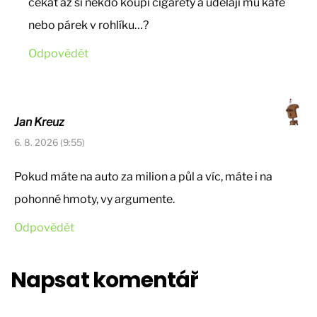
čekat až si někdo koupí cigarety a udělají mu kafe
nebo párek v rohlíku…?
Odpovědět
Jan Kreuz
6. 8. 2026 (9:55)
Pokud máte na auto za milion a půl a víc, máte i na
pohonné hmoty, vy argumente.
Odpovědět
Napsat komentář