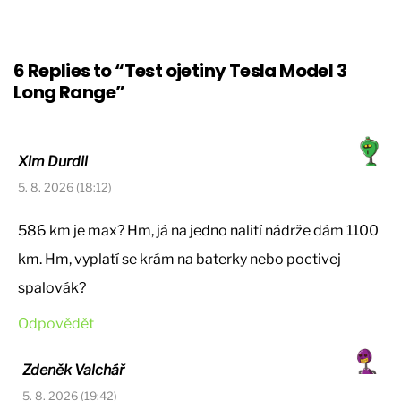
6 Replies to “Test ojetiny Tesla Model 3
Long Range”
Xim Durdil
5. 8. 2026 (18:12)
586 km je max? Hm, já na jedno nalití nádrže dám 1100
km. Hm, vyplatí se krám na baterky nebo poctivej
spalovák?
Odpovědět
Zdeněk Valchář
5. 8. 2026 (19:42)