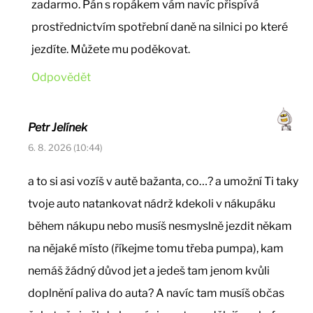
zadarmo. Pán s ropákem vám navíc přispívá
prostřednictvím spotřební daně na silnici po které
jezdíte. Můžete mu poděkovat.
Odpovědět
Petr Jelínek
6. 8. 2026 (10:44)
a to si asi vozíš v autě bažanta, co…? a umožní Ti taky
tvoje auto natankovat nádrž kdekoli v nákupáku
během nákupu nebo musíš nesmyslně jezdit někam
na nějaké místo (říkejme tomu třeba pumpa), kam
nemáš žádný důvod jet a jedeš tam jenom kvůli
doplnění paliva do auta? A navíc tam musíš občas