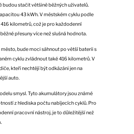
 budou stačit většině běžných uživatelů.
 kapacitou 43 kWh. V městském cyklu podle
16 kilometrů, což je pro každodenní
i běžné přesuny více než slušná hodnota.
město, bude moci sáhnout po větší baterii s
ném cyklu zvládnout také 416 kilometrů. V
diče, kteří nechtějí být odkázáni jen na
jší auto.
modelu smysl. Tyto akumulátory jsou známé
tností z hlediska počtu nabíjecích cyklů. Pro
denní pracovní nástroj, je to důležitější než
.