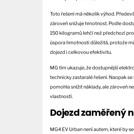
Toto řešení má několik výhod. Předev
zároveň snižuje hmotnost. Podle dostu
150 kilogramů lehčí než předchozí pro
úspora hmotnosti důležitá, protože mů
dojezd i celkovou efektivitu.
MG tím ukazuje, že dostupnější elek
technicky zastaralé řešení. Naopak se 
pomohla snížit náklady, ale zároveň 
vlastností.
Dojezd zaměřený n
MG4 EV Urban není autem, které by se 