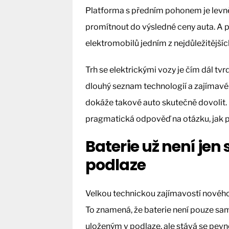
Platforma s předním pohonem je levně
promítnout do výsledné ceny auta. A 
elektromobilů jedním z nejdůležitější
Trh se elektrickými vozy je čím dál tvr
dlouhý seznam technologií a zajímavé 
dokáže takové auto skutečně dovolit.
pragmatická odpověď na otázku, jak při
Baterie už není je
podlaze
Velkou technickou zajímavostí nového 
To znamená, že baterie není pouze 
uloženým v podlaze, ale stává se pevn