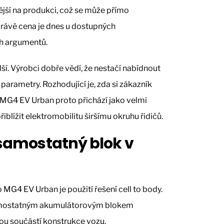
jší na produkci, což se může přímo
právě cena je dnes u dostupných
ch argumentů.
dší. Výrobci dobře vědí, že nestačí nabídnout
parametry. Rozhodující je, zda si zákazník
 MG4 EV Urban proto přichází jako velmi
blížit elektromobilitu širšímu okruhu řidičů.
n samostatný blok v
MG4 EV Urban je použití řešení cell to body.
samostatným akumulátorovým blokem
ou součástí konstrukce vozu.