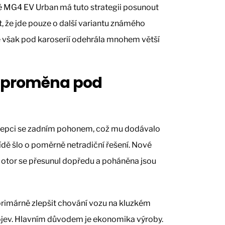
vé MG4 EV Urban má tuto strategii posunout
t, že jde pouze o další variantu známého
e však pod karoserií odehrála mnohem větší
á proměna pod
epci se zadním pohonem, což mu dodávalo
řídě šlo o poměrně netradiční řešení. Nové
 Motor se přesunul dopředu a poháněna jsou
primárně zlepšit chování vozu na kluzkém
ojev. Hlavním důvodem je ekonomika výroby.