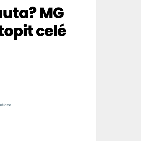
 auta? MG
opit celé