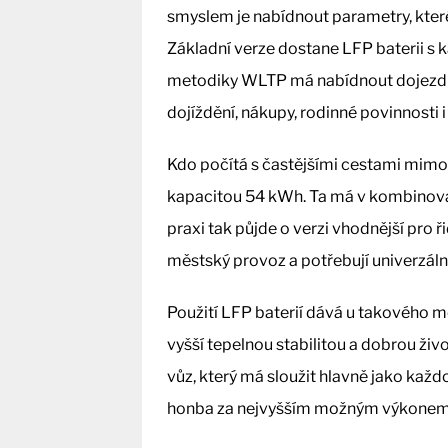
smyslem je nabídnout parametry, které
Základní verze dostane LFP baterii s
metodiky WLTP má nabídnout dojezd 4
dojíždění, nákupy, rodinné povinnosti 
Kdo počítá s častějšími cestami mimo 
kapacitou 54 kWh. Ta má v kombinova
praxi tak půjde o verzi vhodnější pro ři
městský provoz a potřebují univerzálně
Použití LFP baterií dává u takového 
vyšší tepelnou stabilitou a dobrou živo
vůz, který má sloužit hlavně jako každo
honba za nejvyšším možným výkonem