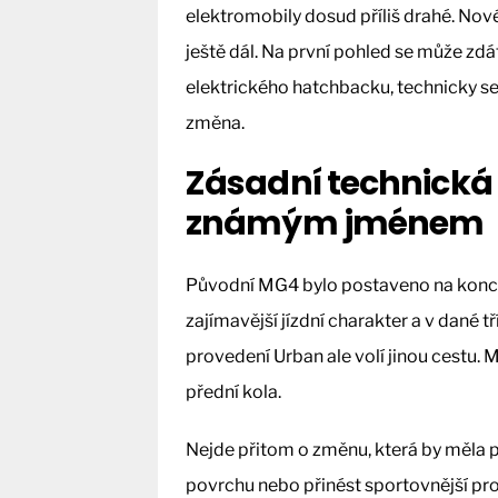
elektromobily dosud příliš drahé. No
ještě dál. Na první pohled se může zdá
elektrického hatchbacku, technicky s
změna.
Zásadní technick
známým jménem
Původní MG4 bylo postaveno na konc
zajímavější jízdní charakter a v dané t
provedení Urban ale volí jinou cestu.
přední kola.
Nejde přitom o změnu, která by měla 
povrchu nebo přinést sportovnější pr