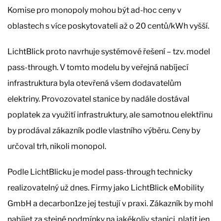
Komise pro monopoly mohou být ad-hoc ceny v
oblastech s více poskytovateli až o 20 centů/kWh vyšší.
LichtBlick proto navrhuje systémové řešení – tzv. model
pass-through. V tomto modelu by veřejná nabíjecí
infrastruktura byla otevřená všem dodavatelům
elektriny. Provozovatel stanice by nadále dostával
poplatek za využití infrastruktury, ale samotnou elektřinu
by prodával zákazník podle vlastního výběru. Ceny by
určoval trh, nikoli monopol.
Podle LichtBlicku je model pass-through technicky
realizovatelný už dnes. Firmy jako LichtBlick eMobility
GmbH a decarbon1ze jej testují v praxi. Zákazník by mohl
nabíjet za stejné podmínky na jakékoliv stanici, platit jen