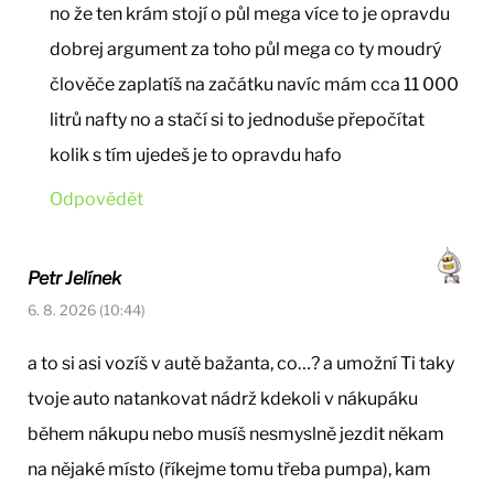
no že ten krám stojí o půl mega více to je opravdu
dobrej argument za toho půl mega co ty moudrý
člověče zaplatíš na začátku navíc mám cca 11 000
litrů nafty no a stačí si to jednoduše přepočítat
kolik s tím ujedeš je to opravdu hafo
Odpovědět
Petr Jelínek
6. 8. 2026 (10:44)
a to si asi vozíš v autě bažanta, co…? a umožní Ti taky
tvoje auto natankovat nádrž kdekoli v nákupáku
během nákupu nebo musíš nesmyslně jezdit někam
na nějaké místo (říkejme tomu třeba pumpa), kam