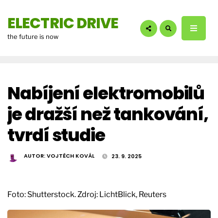
hledáte?:
ELECTRIC DRIVE
the future is now
Nabíjení elektromobilů
je dražší než tankování,
tvrdí studie
AUTOR:
VOJTĚCH KOVÁL
23. 9. 2025
Foto: Shutterstock. Zdroj: LichtBlick, Reuters