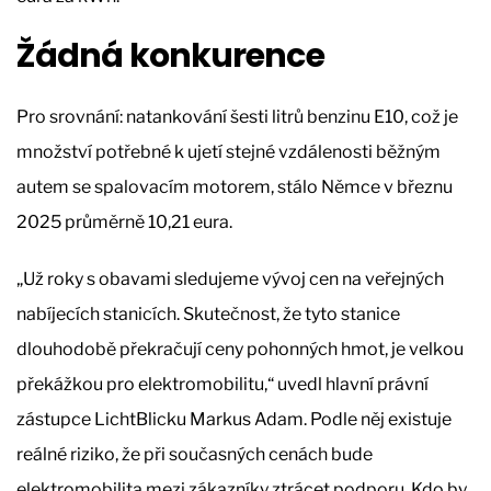
Žádná konkurence
Pro srovnání: natankování šesti litrů benzinu E10, což je
množství potřebné k ujetí stejné vzdálenosti běžným
autem se spalovacím motorem, stálo Němce v březnu
2025 průměrně 10,21 eura.
„Už roky s obavami sledujeme vývoj cen na veřejných
nabíjecích stanicích. Skutečnost, že tyto stanice
dlouhodobě překračují ceny pohonných hmot, je velkou
překážkou pro elektromobilitu,“ uvedl hlavní právní
zástupce LichtBlicku Markus Adam. Podle něj existuje
reálné riziko, že při současných cenách bude
elektromobilita mezi zákazníky ztrácet podporu. Kdo by